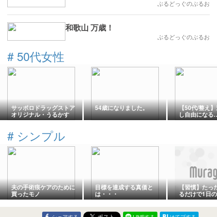
ぶるどっぐのぶるお
和歌山 万歳！
ぶるどっぐのぶるお
#
50代女性
サッポロドラッグストア
54歳になりました。
【50代/整え
オリジナル・うるかす
し自由になる
HATOMUGI泡洗顔
#
シンプル
夫の手術痕ケアのために
目標を達成する真価と
【習慣】たっ
買ったモノ
は・・・
るだけで1日
ンスが上がる
シェアする
LINEする
はてブする