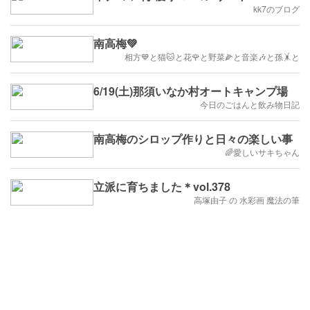
kk7のブログ
南高梅💚
相方💙と猫🐱と花🌹と野菜🌽と音楽🎶と孫🤸と
6/19(土)那須いなか村オートキャンプ場
今日のごはんと飲み物日記
南高梅のシロップ作りと日々の楽しい事
🌈愛しいサキちゃん
立派に育ちました＊vol.378
高塚由子 の 水彩画 魔法の筆