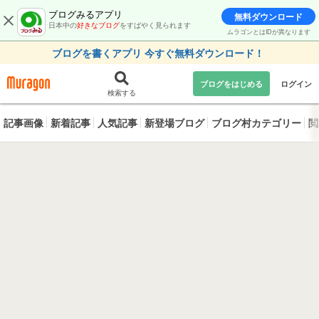
ブログみるアプリ
無料ダウンロード
日本中の
好きなブログ
をすばやく見られます
ムラゴンとはIDが異なります
ブログを書くアプリ 今すぐ無料ダウンロード！
ブログをはじめる
ログイン
検索する
記事画像
新着記事
人気記事
新登場ブログ
ブログ村カテゴリー
閲