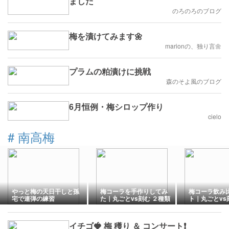
ました
のろのろのブログ
梅を漬けてみます🌼
marionの、独り言🌼
プラムの粕漬けに挑戦
森のそよ風のブログ
6月恒例・梅シロップ作り
cielo
#
南高梅
やっと梅の天日干しと孫
梅コーラを手作りしてみ
梅コーラ飲み
宅で連弾の練習
た｜丸ごとvs刻む ２種類
ト｜丸ごとvs
を同時仕込みで比較しま
違いが面白か
す
イチゴ🍓 梅 穫り ＆ コンサート❗