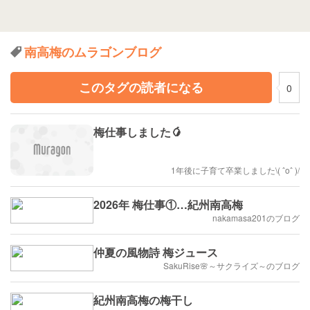
南高梅のムラゴンブログ
このタグの読者になる
0
梅仕事しました🥭
1年後に子育て卒業しました\( ˆoˆ )/
2026年 梅仕事①…紀州南高梅
nakamasa201のブログ
仲夏の風物詩 梅ジュース
SakuRise🌸～サクライズ～のブログ
紀州南高梅の梅干し