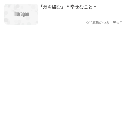
『舟を編む』＊幸せなこと＊
☆*ﾟ真珠のつき世界☆*ﾟ