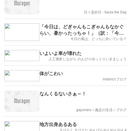
日々是好日 - Seize the Day
「今日は、どぎゃんもこぎゃんもなかぐ
らい、暑かったっちゃ！」（訳：「今日
は、とっても暑かったです！」）
今日の風は、どっちに吹いている？
いよいよ車が壊れた
人工透析しながら のんびりゆっくりいきましょう
体がこわい
midoriのブログ
なんくるないさぁ～！
gajumaru～義足の生活～ブログ
地方出身あるある
まはりく まはりた やんばらやんやんやん♪