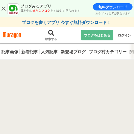
ブログみるアプリ
無料ダウンロード
日本中の
好きなブログ
をすばやく見られます
ムラゴンとはIDが異なります
ブログを書くアプリ 今すぐ無料ダウンロード！
ブログをはじめる
ログイン
検索する
記事画像
新着記事
人気記事
新登場ブログ
ブログ村カテゴリー
閲