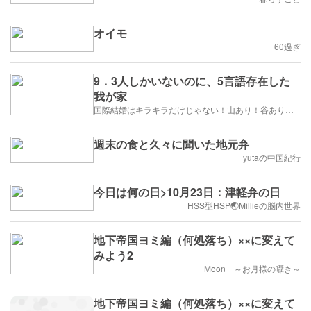
オイモ
60過ぎ
9．3人しかいないのに、5言語存在した
我が家
国際結婚はキラキラだけじゃない！山あり！谷あり！闇もある！？
週末の食と久々に聞いた地元弁
yutaの中国紀行
今日は何の日>10月23日：津軽弁の日
HSS型HSP🌏Millieの脳内世界
地下帝国ヨミ編（何処落ち）××に変えて
みよう2
Moon ～お月様の囁き～
地下帝国ヨミ編（何処落ち）××に変えて