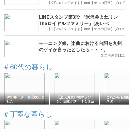
【K子のハンドメイド】and【ケコの日常】ブログ
LINEスタンプ第3段 『米沢弁よねリン
Theロイヤルファミリー』{あいべ
【K子のハンドメイド】and【ケコの日常】ブログ
モーニング娘。楽曲における台詞を九州
のゲイが言ったとしたら・・・。
笛ニキ練習日誌
#
60代の暮らし
WiFiルーターを交換しま
【楽天お買い物マラソ
これからも継
した
ン】追加ポチ！！１１店
スタート
舗無事ゴール。。
#
丁寧な暮らし