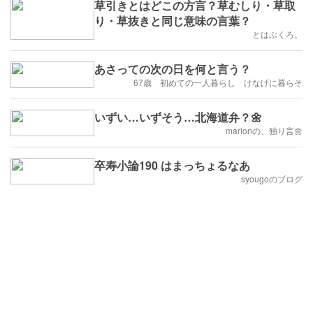
草引きとはどこの方言？草むしり・草取
り・草抜きと同じ意味の言葉？
とはぶくろ。
あさっての次の日を何と言う？
67歳 初めての一人暮らし けなげに暮らそ
いずい…いずそう…北海道弁？🌼
marionの、独り言🌼
卒寿小論190 はまっちょるなあ
syougoのブログ