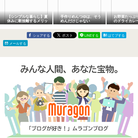
【シンプルな暮らし】夏
手作りめんつゆは、そう
お野菜たっぷ
休みに断捨離するメリッ
めんだけじゃない
のドライカレ
ト
シェアする
LINEする
はてブする
メールする