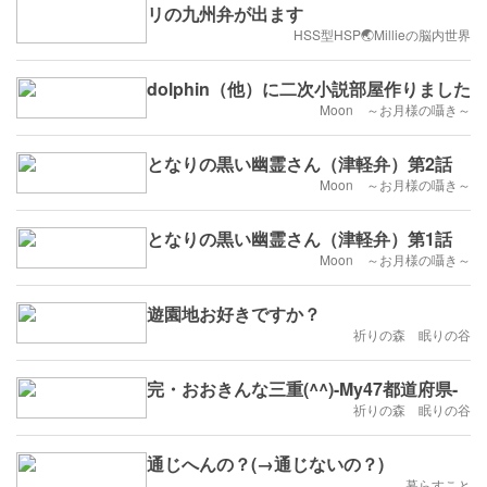
リの九州弁が出ます
HSS型HSP🌏Millieの脳内世界
dolphin（他）に二次小説部屋作りました
Moon ～お月様の囁き～
となりの黒い幽霊さん（津軽弁）第2話
Moon ～お月様の囁き～
となりの黒い幽霊さん（津軽弁）第1話
Moon ～お月様の囁き～
遊園地お好きですか？
祈りの森 眠りの谷
完・おおきんな三重(^^)-My47都道府県-
祈りの森 眠りの谷
通じへんの？(→通じないの？)
暮らすこと