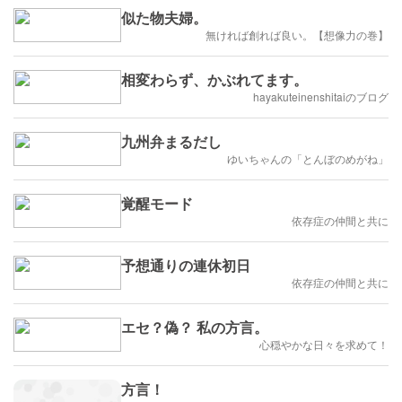
似た物夫婦。
無ければ創れば良い。【想像力の巻】
相変わらず、かぶれてます。
hayakuteinenshitaiのブログ
九州弁まるだし
ゆいちゃんの「とんぼのめがね」
覚醒モード
依存症の仲間と共に
予想通りの連休初日
依存症の仲間と共に
エセ？偽？ 私の方言。
心穏やかな日々を求めて！
方言！