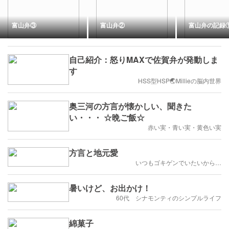
富山弁③
富山弁②
富山弁の記録
自己紹介：怒りMAXで佐賀弁が発動しま
す
HSS型HSP🌏Millieの脳内世界
奥三河の方言が懐かしい、聞きた
い・・・ ☆晩ご飯☆
赤い実・青い実・黄色い実
方言と地元愛
いつもゴキゲンでいたいから…
暑いけど、お出かけ！
60代 シナモンティのシンプルライフ
綿菓子