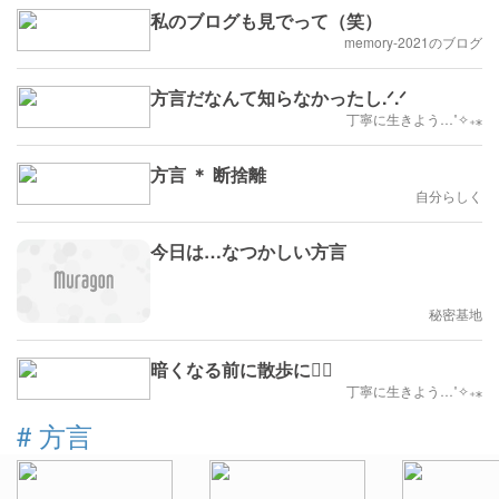
私のブログも見でって（笑）
memory-2021のブログ
方言だなんて知らなかったし.ᐟ.ᐟ
丁寧に生きよう…˚✧₊⁎
方言 ＊ 断捨離
自分らしく
今日は…なつかしい方言
秘密基地
暗くなる前に散歩に🚶‍♀️
丁寧に生きよう…˚✧₊⁎
#
方言