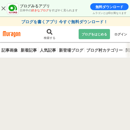
ブログみるアプリ
無料ダウンロード
日本中の
好きなブログ
をすばやく見られます
ムラゴンとはIDが異なります
ブログを書くアプリ 今すぐ無料ダウンロード！
ブログをはじめる
ログイン
検索する
記事画像
新着記事
人気記事
新登場ブログ
ブログ村カテゴリー
閲