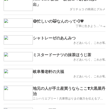
出」
ダリチョコ の映画とグルメ
😅忙しいの🙀なんのって💨💗
丁寧に生きよう…˚✧₊⁎
シャトレーゼのあんみつ
きどあいらく、これが私
ミスタードーナツの抹茶ほうじ茶
きどあいらく、これが私
岐阜養老軒の大福
きどあいらく、これが私
地元の人が手土産買うならここ❣️大黒屋丹
治
ニシハリエブリー！兵庫県はりまの魅力を伝えるブログ【西播磨】