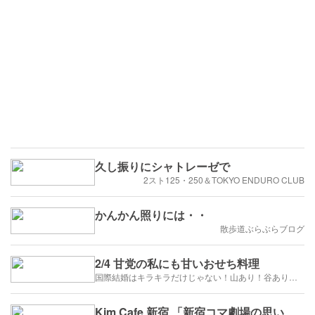
久し振りにシャトレーゼで
2スト125・250＆TOKYO ENDURO CLUB
かんかん照りには・・
散歩道ぶらぶらブログ
2/4 甘党の私にも甘いおせち料理
国際結婚はキラキラだけじゃない！山あり！谷あり！闇もある！？
Kim Cafe 新宿 「新宿コマ劇場の思い