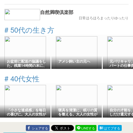
自然満喫倶楽部
日常ほろほろまったりゆったり
#
50代の生き方
お盆前に配送の協議をし
アメシ飼い主の元へ
元バリキャリ、
た。残業14時間の末に、
パートの仕事
1日の休みを得た話。
た②
#
40代女性
「小さな達成感」を毎日
寝具を清潔に、眠りの質
自分の才能を
の喜びに。大人の女性が
を整える。大人の女性が
しだけ還元する
生き生きと満たされる、
「自分を幸せにする」た
ら始める「軽
しなやかな心の整え方
めの贅沢な夜時間
献」と新しい
シェアする
LINEする
はてブする