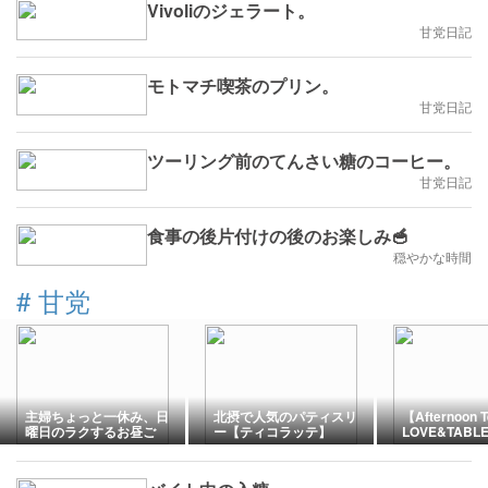
Vivoliのジェラート。
甘党日記
モトマチ喫茶のプリン。
甘党日記
ツーリング前のてんさい糖のコーヒー。
甘党日記
食事の後片付けの後のお楽しみ🥣
穏やかな時間
#
甘党
主婦ちょっと一休み、日
北摂で人気のパティスリ
【Afternoon T
曜日のラクするお昼ご
ー【ティコラッテ】
LOVE&TABL
飯。
ミルクレープ
しくて美味。