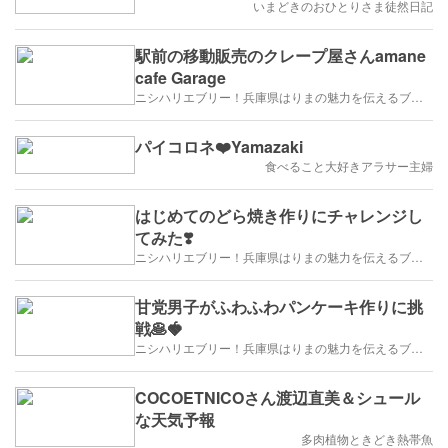
いまどきのおひとりさま徒然日記
駅前の移動販売のクレープ屋さんamane
cafe Garage
ニシハリエブリー！兵庫県はりまの魅力を伝えるブログ【西播磨】
パイコロネ❤️Yamazaki
食べること大好きアラサー主婦
はじめてのどら焼き作りにチャレンジし
てみた❣️
ニシハリエブリー！兵庫県はりまの魅力を伝えるブログ【西播磨】
甘党男子がふわふわパンケーキ作りに挑
戦🥞🍓
ニシハリエブリー！兵庫県はりまの魅力を伝えるブログ【西播磨】
COCOETNICOさん渡辺直美＆シュール
な天気予報
多肉植物ときどき熱帯魚