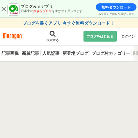
ブログみるアプリ
無料ダウンロード
日本中の
好きなブログ
をすばやく見られます
ムラゴンとはIDが異なります
ブログを書くアプリ 今すぐ無料ダウンロード！
ブログをはじめる
ログイン
検索する
記事画像
新着記事
人気記事
新登場ブログ
ブログ村カテゴリー
閲