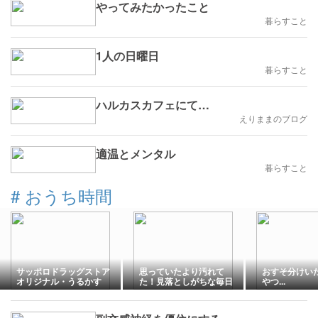
やってみたかったこと
暮らすこと
1人の日曜日
暮らすこと
ハルカスカフェにて…
えりままのブログ
適温とメンタル
暮らすこと
#
おうち時間
サッポロドラッグストア
思っていたより汚れて
おすそ分けい
オリジナル・うるかす
た！見落としがちな毎日
やつ...
HATOMUGI泡洗顔
使うアイテムの汚れ