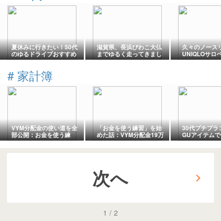
夏休みに行きたい！50代
滋賀県、長浜びわこ大仏
久々のノース
のゆるドライブおすすめ
までゆるく走ってきまし
UNIQLOサ
スポット5選
た
デ
#
家計簿
VYM分配金の使い道を全
「お金を使う練習」を始
30代プチプラ
部公開：お金を使う練
めた話：VYM分配金19万
GUアイテムで
習、1年半でわかったこと
円が変えてくれたこと
黒パンツの通
次へ
1
/
2