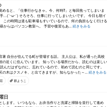
め
覚めると、「仕事行かなきゃ。今、何時⁈」と毎回焦ってしまいま
手…(´･ω･`) そろそろ、仕事に行ってしまいたいです。 今日も朝イ
。 この時間は道も駐車場もすいているので、何の負担もなく行け
昼からはパソコン教室へ。 予習や復習もあ...
続きをみる
宜著 自分が住んでる町が登場する話。 主人公は、私が通った高校
館の近くに住んでいます。 知っている場所だから、読むのは楽し
前に読んだはずなのに、忘れているので、初めて読むのと同じです。
区の木はクスノキ、と出てきますが、知らなかった～...
続きをみる
荘
群ようこ
曜日
とします。 いつもなら、お弁当作りと洗濯と掃除を並行して進め