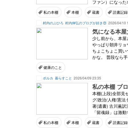
ファン）になった名
私の本棚
本棚
蔵書
読書記録
村内のぶひろ
村内伸弘のブログが好き😍
2026/04/10 
気になる本屋
少し前から、本屋
やっぱり朝井リョウさ
ちょこちょこ買い
かな。 普段なら手
健康のこと
ポルカ
暮らすこと
2026/04/09 23:35
私の本棚 ブロ
本棚(上段)全部見
グ/政治/人権/憲
著(遺書) 古川薫
「留魂録」は激動す
私の本棚
本棚
蔵書
読書記録