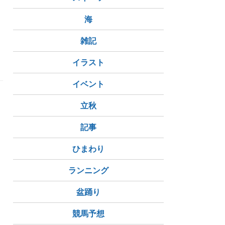
ん
海
雑記
イラスト
イベント
立秋
記事
ひまわり
ランニング
盆踊り
競馬予想