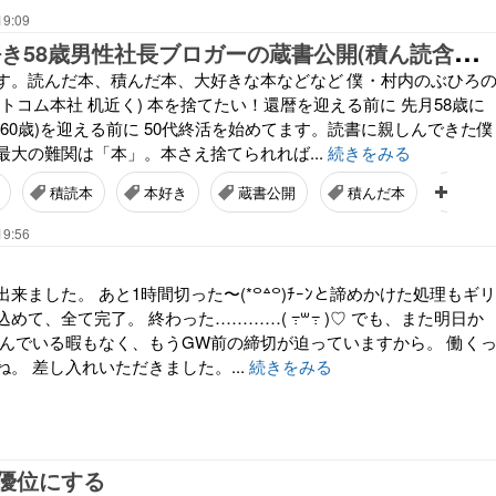
19:09
私
の本棚 本好き58歳男性社長ブロガーの蔵書公開(積ん読含むw)
す。読んだ本、積んだ本、大好きな本などなど 僕・村内のぶひろ
トコム本社 机近く) 本を捨てたい！還暦を迎える前に 先月58歳に
60歳)を迎える前に 50代終活を始めてます。読書に親しんできた僕
最大の難関は「本」。本さえ捨てられれば...
続きをみる
積読本
本好き
蔵書公開
積んだ本
大好
19:56
来ました。 あと1時間切った〜(*꒪꒫꒪)ﾁｰﾝと諦めかけた処理もギリ
めて、全て完了。 終わった…………( ߹꒳߹ )♡ でも、また明日か
休んでいる暇もなく、もうGW前の締切が迫っていますから。 働く
。 差し入れいただきました。...
続きをみる
優位にする