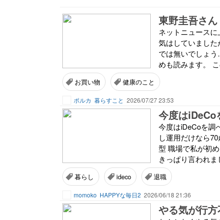
東野圭吾さん
ネットニュースに
気はしていました
では無いでしょう…
めも読みます。 こ
お買い物
健康のこと
ポルカ
暮らすこと
2026/07/27 23:53
今度はiDeC
今度はiDeCoを
し運用だけなら7
型 職場で私が初
きっぱり言われまし
暮らし
ideco
退職
momoko
HAPPYな毎日2
2026/06/18 21:36
やる気が行方