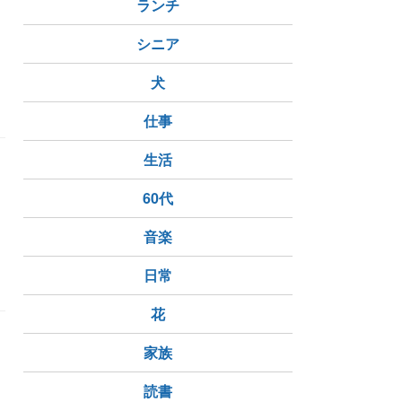
す
ランチ
た
シニア
犬
仕事
生活
60代
音楽
日常
花
家族
読書