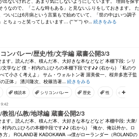
が出ないけれど、あまり気にしないようにしています。 理由を探
そうなので、「こんな時もある」と見ないふりをしておきます。 
病、ついには6月病という言葉もで始めていて、「世の中はいつ調子
ちょっと笑ってしまいます… (*´꒳`*) や...
続きをみる
コンバレー/歴史/性/文学編 蔵書公開3/3
せます。読んだ本、積んだ本、大好きな本などなど 本棚下段: シリ
性/文学など 僕・村内のぶひろの本棚下段です♪♪ (右から) 「私のウ
すべて小さく考えよ」 サム・ウォルトン著 渥美俊一、桜井多恵子監
Tの正体」 湧川隆次、校篠浩著...
続きをみる
積読本
シリコンバレー
歴史
性
文学
19:42
/教祖/仏教/地球編 蔵書公開2/3
せます。読んだ本、積んだ本、大好きな本などなど 本棚中段: 大衆/
僕・村内のぶひろの本棚中段です♪♪ (右から) 「俺か、俺以外か。ロ
」 ROLAND著 KADOKAWA →僕がローランダー（ROLANDの