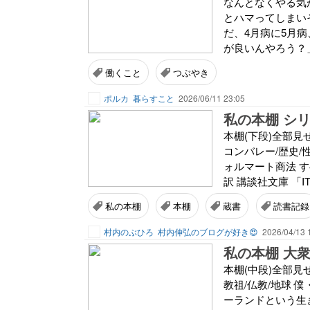
なんとなくやる気
とハマってしまい
だ、4月病に5月
が良いんやろう？」と
働くこと
つぶやき
ポルカ
暮らすこと
2026/06/11 23:05
私の本棚 シリ
本棚(下段)全部見
コンバレー/歴史/
ォルマート商法 
訳 講談社文庫 「I
私の本棚
本棚
蔵書
読書記録
村内のぶひろ
村内伸弘のブログが好き😍
2026/04/13 
私の本棚 大衆
本棚(中段)全部見
教祖/仏教/地球 
ーランドという生き方