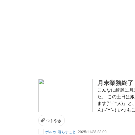
月末業務終了
こんなに綺麗に月
た。 この土日は
ます(*´ｰ`*人
ん( ˶ˆ꒳ˆ˵ ) 
つぶやき
ポルカ
暮らすこと
2025/11/28 23:09