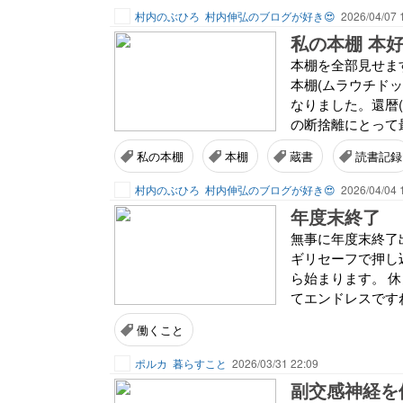
村内のぶひろ
村内伸弘のブログが好き😍
2026/04/07 
本棚を全部見せま
本棚(ムラウチドッ
なりました。還暦(
の断捨離にとって
私の本棚
本棚
蔵書
読書記録
村内のぶひろ
村内伸弘のブログが好き😍
2026/04/04 
年度末終了
無事に年度末終了出
ギリセーフで押し込
ら始まります。 
てエンドレスですね
働くこと
ポルカ
暮らすこと
2026/03/31 22:09
副交感神経を