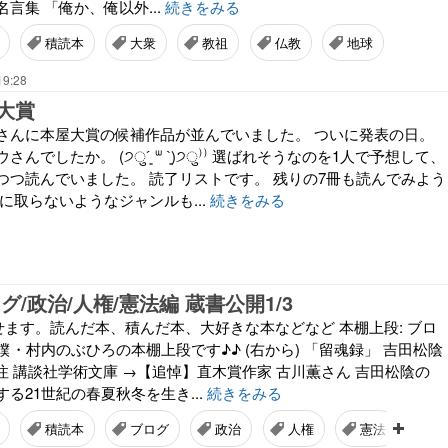
言集 「俺か、俺以外...
続きをみる
積読本
大衆
教祖
仏教
地球
19:28
大賞
さんに本屋大賞の候補作品が並んでいました。 ついに発表の日。
んでしたか。 (੭ु´͈ ᐜ `͈)੭ु⁾⁾ 選ばれそうなのを1人で予想して、
つつ読んでいました。 読了リストです。 残りの7冊も読んでみよう
に取らないようなジャンルも...
続きをみる
グ/政治/人権/憲法編 蔵書公開1/3
せます。読んだ本、積んだ本、大好きな本などなど 本棚上段: ブロ
法 僕・村内のぶひろの本棚上段です♪♪ (右から) 「留魂録」 吉田松陰
訳注 講談社学術文庫 →【追悼】直木賞作家 古川薫さん 吉田松陰の
る21世紀の春夏秋冬を生き...
続きをみる
積読本
ブログ
政治
人権
憲法