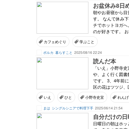
お盆休み8日
朝やお昼寝から目
す。 なんて休み下
チでホットヨガへ
のが好きです。 お
カフェめぐり
学ぶこと
ポルカ
暮らすこと
2025/08/16 22:24
読んだ本
「いえ」小野寺史
や、よく行く図書
です。 3、4年
区の花はツツジ、
いえ
ひと
小野寺史宜
れんげ
まは
シングルシニアで料理下手
2025/06/14 21:54
自分だけの日
日曜日の朝はホッ