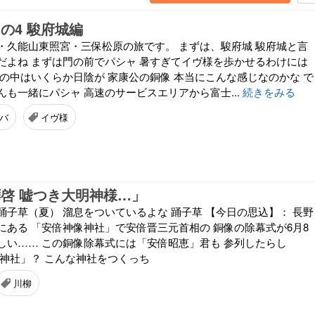
の4 駿府城編
・久能山東照宮・三保松原の旅です。 まずは、駿府城 駿府城と言
だよね まずは門の前でパシャ 暑すぎてイヴ様を歩かせるわけには
園の中はいくらか日陰が 家康公の銅像 本当にこんな感じなのかな で
も一緒にパシャ 高速のサービスエリアから富士...
続きをみる
バ
イヴ様
拝啓 嘘つき大明神様…」
踊子草（夏） 溜息をついているよな 踊子草 【今日の思込】： 長野
にある 「安倍神像神社」で安倍晋三元首相の 銅像の除幕式が6月8
しい…… この銅像除幕式には「安倍昭恵」君も 参列したらし
像神社」？ こんな神社をつくっち
川柳