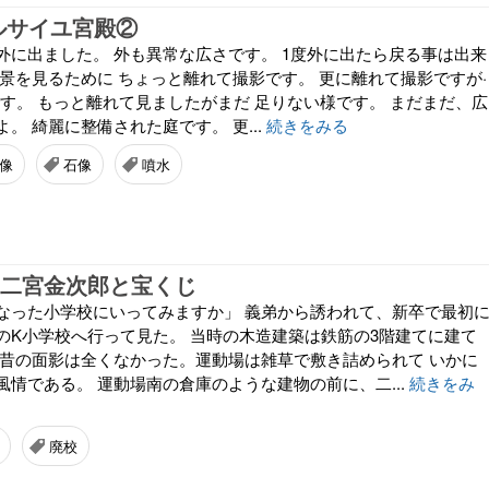
 ベルサイユ宮殿②
外に出ました。 外も異常な広さです。 1度外に出たら戻る事は出来
全景を見るために ちょっと離れて撮影です。 更に離れて撮影ですが·
半端です。 もっと離れて見ましたがまだ 足りない様です。 まだまだ、広
。 綺麗に整備された庭です。 更...
続きをみる
像
石像
噴水
5 二宮金次郎と宝くじ
なった小学校にいってみますか」 義弟から誘われて、新卒で最初
のK小学校へ行って見た。 当時の木造建築は鉄筋の3階建てに建て
 昔の面影は全くなかった。運動場は雑草で敷き詰められて いかに
情である。 運動場南の倉庫のような建物の前に、二...
続きをみ
廃校