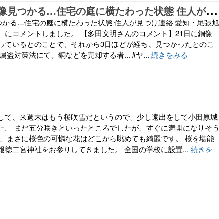
”
盗まれた”銅像見つかる…住宅の庭に横たわった状態 住人が見つけ連絡 愛知・尾張旭市（名古屋テレビ）にコメントしました。
見つかる…住宅の庭に横たわった状態 住人が見つけ連絡 愛知・尾張旭
）にコメントしました。 【多田文明さんのコメント】21日に銅像
っているとのことで、それから3日ほどが経ち、見つかったとのこ
盗対策法にて、銅などを売却する者... #ヤ...
続きをみる
して、来週末はもう桜吹雪だというので、少し遠出をして小田原城
た。 まだ五分咲きといったところでしたが、すぐに満開になりそ
ク、まさに桜色の可憐な花はどこから眺めても綺麗です。 桜を堪能
報徳二宮神社をお参りしてきました。 全国の学校に設置...
続きを
0