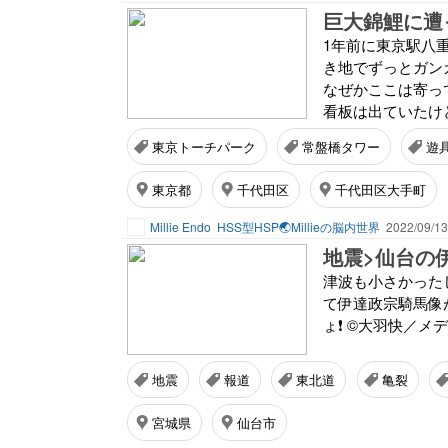
巨大錦鯉に遭
1年前に東京駅八
き地でずっとガン
なぜかここは寄っ
看板は出ていたけ
東京トーチパーク
常盤橋タワー
遊
東京都
千代田区
千代田区大手町
Millie Endo
HSS型HSP🌏Millieの脳内世界
2022/09/13
地震>仙台の
津波も小さかった
て伊達政宗騎馬像が
ょ❗️ ©︎大羽快／
地震
報道
東北道
亀裂
宮城県
仙台市