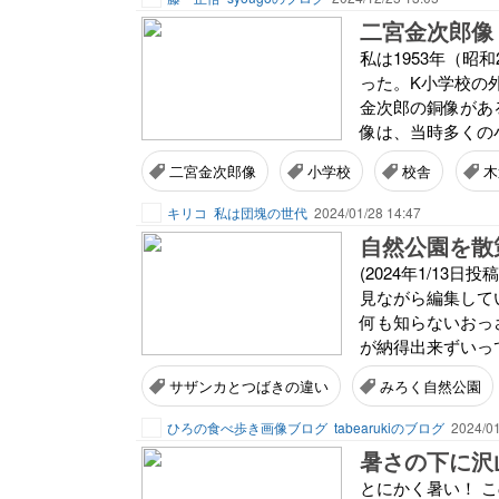
二宮金次郎像
私は1953年（昭
った。K小学校の
金次郎の銅像があ
像は、当時多くの小
二宮金次郎像
小学校
校舎
木
キリコ
私は団塊の世代
2024/01/28 14:47
自然公園を散
(2024年1/1
見ながら編集して
何も知らないおっ
が納得出来ずいって
サザンカとつばきの違い
みろく自然公園
ひろの食べ歩き画像ブログ
tabearukiのブログ
2024/01
暑さの下に沢
とにかく暑い！ 