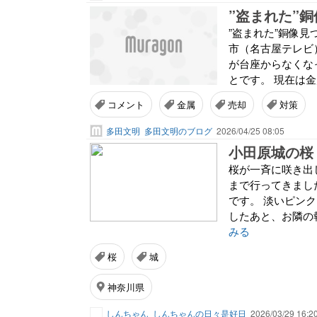
”盗まれた”銅像
市（名古屋テレビ
が台座からなくな
とです。 現在は金属
コメント
金属
売却
対策
多田文明
多田文明のブログ
2026/04/25 08:05
小田原城の桜
桜が一斉に咲き出
まで行ってきまし
です。 淡いピン
したあと、お隣の
みる
桜
城
神奈川県
しんちゃん
しんちゃんの日々是好日
2026/03/29 16:2