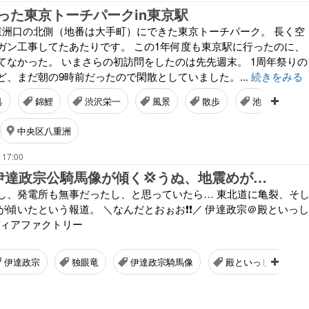
った東京トーチパークin東京駅
重洲口の北側（地番は大手町）にできた東京トーチパーク。 長く空
ガン工事してたあたりです。 この1年何度も東京駅に行ったのに、
てなかった。 いまさらの初訪問をしたのは先先週末。 1周年祭りの
ど、まだ朝の9時前だったので閑散としていました。...
続きをみる
具
錦鯉
渋沢栄一
風景
散歩
池
三
中央区八重洲
 17:00
伊達政宗公騎馬像が傾く💢うぬ、地震めが…
し、発電所も無事だったし、と思っていたら… 東北道に亀裂、そ
傾いたという報道。 ＼なんだとおぉお❗️❗️／ 伊達政宗＠殿といっし
メディアファクトリー
伊達政宗
独眼竜
伊達政宗騎馬像
殿といっしょ