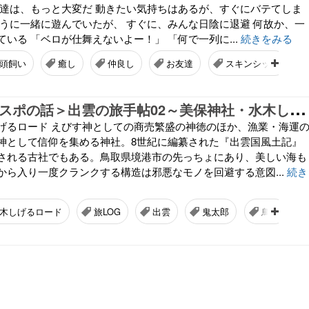
犬達は、もっと大変だ 動きたい気持ちはあるが、すぐにバテてしま
そうに一緒に遊んでいたが、 すぐに、みんな日陰に退避 何故か、一
いる 「ベロが仕舞えないよー！」 「何で一列に...
続きをみる
頭飼い
癒し
仲良し
お友達
スキンシップ
＜
Plog／パワスポの話＞出雲の旅手帖02～美保神社・水木しげるロード～
げるロード えびす神としての商売繁盛の神徳のほか、漁業・海運
神として信仰を集める神社。8世紀に編纂された『出雲国風土記』
される古社でもある。鳥取県境港市の先っちょにあり、美しい海も
から入り一度クランクする構造は邪悪なモノを回避する意図...
続き
木しげるロード
旅LOG
出雲
鬼太郎
鳥居