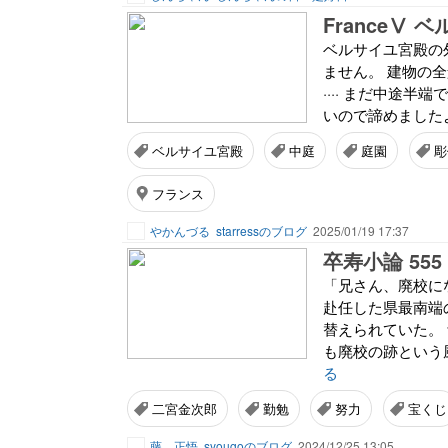
FranceⅤ
ベルサイユ宮殿の
ません。 建物の
···· まだ中途
いので諦めましたよ
ベルサイユ宮殿
中庭
庭園
彫
フランス
やかんづる
starressのブログ
2025/01/19 17:37
卒寿小論 55
「兄さん、廃校に
赴任した県最南端
替えられていた。
も廃校の跡という風
る
二宮金次郎
勤勉
努力
宝くじ
藤 正悟
syougoのブログ
2024/12/25 13:05