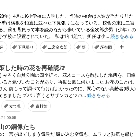
和28年）4月にK小学校に入学した。当時の校舎は木造が当たり前だ
外壁は横板を鉛直に並べた下見張りになっている。校舎の東に二宮
る。薪を背負って本を読みながら歩いている金次郎少男（少年）の
学校に設置されていた。 私は1年1組で、担任は小...
続きをみる
造
下見張り
二宮金次郎
薪
座布団
低学
策した時の花を再確認❕❔
3日投稿) みろく自然公園の四季折々、花木コースを散歩した場所を、画像
いると気づいたことがあり、再度公園に伺いました お花のことは
さん 前もって調べて行けばよかったのに、関心のない高齢者(暇人)
きました ズバリ言うとサザンカとツバ...
続きをみる
立て札
資料館
/21 00:05
山の銅像たち
この一言が出てしまう気候だ 吸い込む空気も、ムワッと熱気を感じ