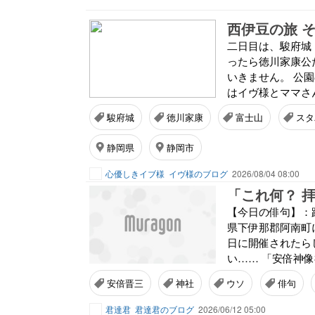
西伊豆の旅 そ
二日目は、駿府城
ったら徳川家康公
いきません。 公
はイヴ様とママさん
駿府城
徳川家康
富士山
スタ
静岡県
静岡市
心優しきイブ様
イヴ様のブログ
2026/08/04 08:00
「これ何？ 
【今日の俳句】：
県下伊那郡阿南町
日に開催されたら
い…… 「安倍神
安倍晋三
神社
ウソ
俳句
君達君
君達君のブログ
2026/06/12 05:00