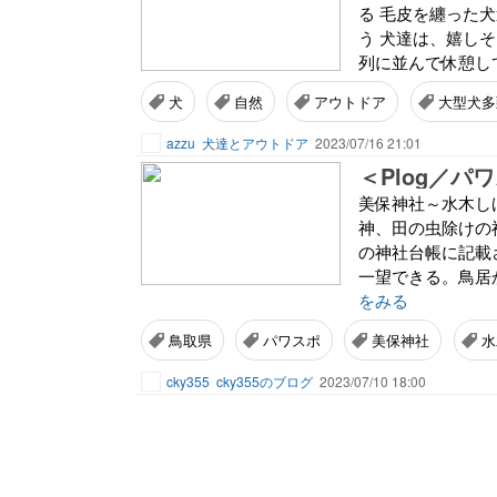
る 毛皮を纏った
う 犬達は、嬉し
列に並んで休憩して
犬
自然
アウトドア
大型犬多
azzu
犬達とアウトドア
2023/07/16 21:01
美保神社～水木し
神、田の虫除けの
の神社台帳に記載
一望できる。鳥居
をみる
鳥取県
パワスポ
美保神社
水
cky355
cky355のブログ
2023/07/10 18:00