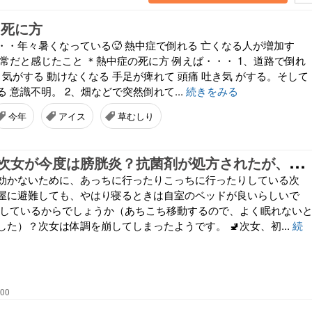
 死に方
・・年々暑くなっている🥵 熱中症で倒れる 亡くなる人が増加す
常だと感じたこと ＊熱中症の死に方 例えば・・・ 1、道路で倒れ
き気がする 動けなくなる 手足が痺れて 頭痛 吐き気 がする。そして
 意識不明。 2、畑などで突然倒れて...
続きをみる
今年
アイス
草むしり
引
きこもりの次女が今度は膀胱炎？抗菌剤が処方されたが、服用すると吐き気がするってさ…さあ、どうする？
効かないために、あっちに行ったりこっちに行ったりしている次
屋に避難しても、やはり寝るときは自室のベッドが良いらしいで
をしているからでしょうか（あちこち移動するので、よく眠れない
た）？次女は体調を崩してしまったようです。 🚽次女、初...
続
:00