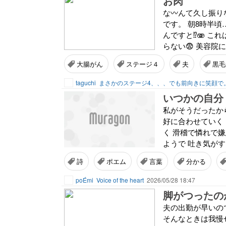
お肉
な〰️んて久し振り
です。 朝8時半頃
んですと⁉️🫨 
らない😨 美容院
大腸がん
ステージ４
夫
黒毛
taguchi
まさかのステージ4、、、でも前向きに笑顔で
いつかの自分
私がそうだったか
好に合わせていく
く 滑稽で憐れで
ようで 吐き気が
詩
ポエム
言葉
分かる
poÉmi
Voice of the heart
2026/05/28 18:47
夫の出勤が早いの
そんなときは我慢