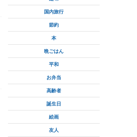
国内旅行
節約
本
晩ごはん
平和
お弁当
高齢者
誕生日
絵画
友人