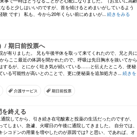
出来事で一時はどうなることかと心配になりました。（お互いに高
横になると少しはいいのですが、首を傾けるとめまいがしているよう
験 です） 私も、今から20年くらい前にめまいが...
続きをみる
）/ 期日前投票へ
院が有りました。 兄も午後半休を取って来てくれたので、兄と共
医からここ最近の体調を聞かれたので、呼吸は先日胸水を抜いてか
はするが、とにかく吐き気が続いている……と伝えたところ、便秘
ている可能性が高いとのことで、更に便秘薬を追加処方さ...
続きを
介護サービス
期日前投票
間を終える
に通院してから、引き続き在宅酸素と投薬の生活だったのですが、
ってしまい、急遽、火曜日の午後に通院してきました。 自分では
キシコドンの用量を増やしたのが原因では? と思い、であれば、オ