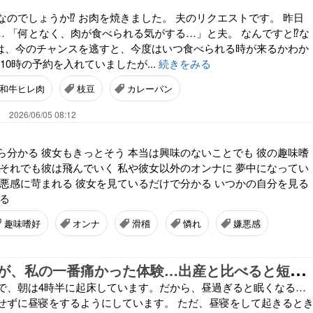
なのでしょうか⁉️ お肉を焼きました。 夫のリクエストです。 昨日
… 「何となく、肉が食べられる気がする…」と夫。 なんですと⁉️な
これは、今のチャンスを逃すと、今度はいつ食べられる時が来るかわか
に10時の予約を入れていましたが...
続きをみる
和牛ヒレ肉
枝豆
カレーパン
。
2026/06/05 08:12
ら分かる 彼女もきっとそう 本当は興味のないことでも 彼の趣味嗜
 それでも彼は飛んでいく 私や彼女以外のオンナに 夢中になってい
嫌悪感に苛まれる 彼女を見ているだけで分かる いつかの自分を見る
する
趣味嗜好
オンナ
滑稽
憐れ
嫌悪感
脚
がつったのが、私の一番痛かった体験…出産と比べると短時間だけど、瞬間的な痛さは…！
で、朝は4時半に起床しています。だから、昼過ぎると眠くなる…
せずに昼寝をするようにしています。 ただ、昼寝をして起きると