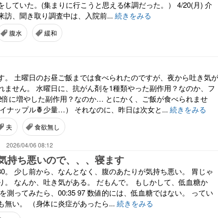
していた。(集まりに行こうと思える体調だった。） 4/20(月) 介
訪、聞き取り調査中は、入院前...
続きをみる
腹水
緩和
す。 土曜日のお昼ご飯までは食べられたのですが、夜から吐き気
れません。 水曜日に、抗がん剤を1種類やった副作用？なのか、フ
2倍に増やした副作用？なのか… とにかく、ご飯が食べられませ
パイナップル🍍少量…） それなのに、昨日は次女と...
続きをみる
夫
食欲無し
。
2026/04/06 08:12
気持ち悪いので、、、寝ます
0:30。 少し前から、なんとなく、腹のあたりが気持ち悪い。 胃じゃ
り。 なんか、吐き気がある。 だもんで。 もしかして、低血糖か
を測ってみたら、00:35 97 数値的には、低血糖ではない。 ってい
無い。 （身体に炎症があったら...
続きをみる