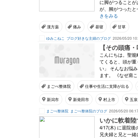
に脚がつることが
が、脚がつったと
きをみる
漢方薬
痛み
昼寝
甘草
ゆみこねこ
ブログ好きな主婦のブログ
2026/05/20 10
【その頭痛・
こんにちは。聖籠
てくると、頭が重
い」 そんなお悩
ます。 《なぜ肩こり
まごべ整体院
仕事や生活に支障が出る
新潟市
新発田市
村上市
五泉
まごべ整体院
まごべ整体院のブログ
2026/05/20 06:1
いかに軟着陸
4/17(木) に退
兄夫婦と兄と一緒