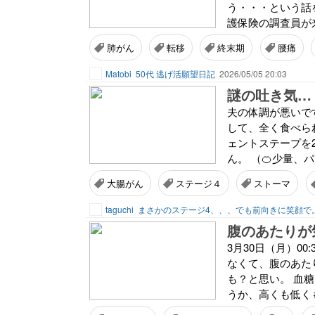
う・・・という話を
護保険の調査員が来
肺がん
転移
終末期
腰痛
Matobi
50代 逃げ活願望日記
2026/05/05 20:03
謎の吐き気…
夫の体調が悪いで
して、全く食べら
ェントステープを
ん。 （🍊少量、
大腸がん
ステージ４
ストーマ
taguchi
まさかのステージ4、、、でも前向きに笑顔で
腹のあたりが
3月30日（月）0
なくて、腹のあた
も？と思い。 血糖
うか、高くも低くも