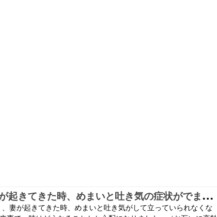
1
0日の朝、妻が起きてきた時、めまいと吐き気の症状がでました。
頃）、妻が起きてきた時、めまいと吐き気がして立っていられなくな