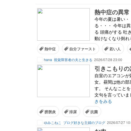
熱中症の異常
今年の夏は暑い・
る・・・ 今年は異
る 頭痛がする 吐
動けなくなり倒れる
熱中症
自分ファースト
若い人
hana
視覚障害者の夫と生きる
2026/07/28 23:00
自室のエアコンが
女。昼間は他の部
す。 そんなこと
文句を言っていまし
きをみる
膀胱炎
排尿
抗菌
ゆみこねこ
ブログ好きな主婦のブログ
2026/07/27 10