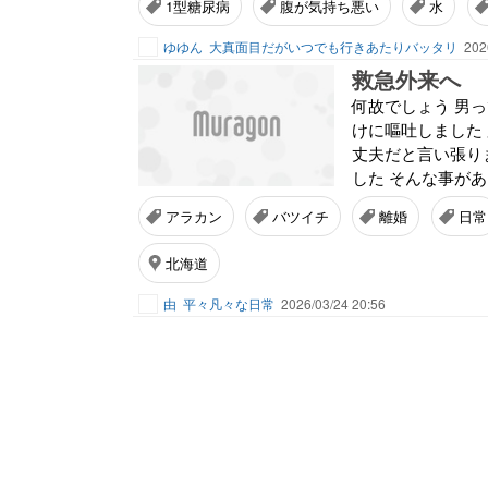
1型糖尿病
腹が気持ち悪い
水
ゆゆん
大真面目だがいつでも行きあたりバッタリ
202
救急外来へ
何故でしょう 男
けに嘔吐しました
丈夫だと言い張り
した そんな事があ
アラカン
バツイチ
離婚
日常
北海道
由
平々凡々な日常
2026/03/24 20:56