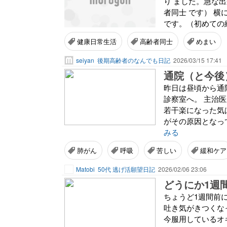
り ました。急な
者同士 です） 
です。（初めての経
健康日常生活
高齢者同士
めまい
seiyan
後期高齢者のなんでも日記
2026/03/15 17:41
通院（と今後
昨日は昼頃から通
診察室へ。 主治
若干楽になった気
がその原因となっ
みる
肺がん
呼吸
苦しい
緩和ケア
Matobi
50代 逃げ活願望日記
2026/02/06 23:06
どうにか1週
ちょうど1週間前
吐き気がきつくな
今服用しているオ