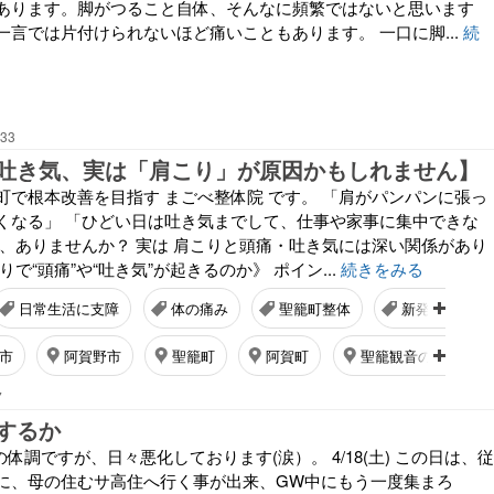
あります。脚がつること自体、そんなに頻繁ではないと思います
一言では片付けられないほど痛いこともあります。 一口に脚...
続
:33
吐き気、実は「肩こり」が原因かもしれません】
町で根本改善を目指す まごべ整体院 です。 「肩がパンパンに張っ
くなる」 「ひどい日は吐き気までして、仕事や家事に集中できな
み、ありませんか？ 実は 肩こりと頭痛・吐き気には深い関係があり
で“頭痛”や“吐き気”が起きるのか》 ポイン...
続きをみる
日常生活に支障
体の痛み
聖籠町整体
新発田市整体
市
阿賀野市
聖籠町
阿賀町
聖籠観音の湯ざぶ～
7
するか
院後の体調ですが、日々悪化しております(涙）。 4/18(土) この日は、従
に、母の住むサ高住へ行く事が出来、GW中にもう一度集まろ