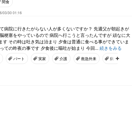
間食
6/03/30 01:16
って病院に行きたがらない人が多くないですか？ 先週父が朝起きが
 脳梗塞をやっているので 病院へ行こうと言ったんですが 頑なに大
ます その時は吐き気は治まり 夕食は普通に食べる事ができていま
っての昨夜の事です 夕食後に嘔吐が始まり 今回...
続きをみる
パート
実家
介護
救急外来
病院