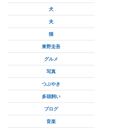
犬
夫
猫
東野圭吾
グルメ
写真
体の悩み
肩こり
頭痛
つぶやき
ん
聖籠町役場
新潟県運転免許センター
多頭飼い
ブログ
音楽