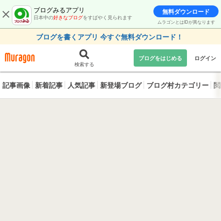
ブログみるアプリ
無料ダウンロード
日本中の
好きなブログ
をすばやく見られます
ムラゴンとはIDが異なります
ブログを書くアプリ 今すぐ無料ダウンロード！
ブログをはじめる
ログイン
検索する
記事画像
新着記事
人気記事
新登場ブログ
ブログ村カテゴリー
閲