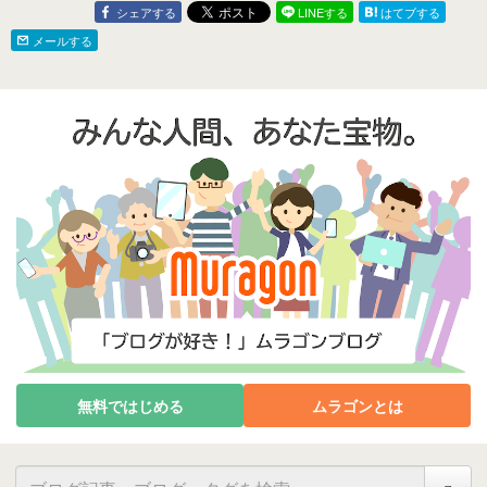
Metallic)
Evolution IX MR GSR
シェアする
LINEする
はてブする
Ralliart (Red)
メールする
無料ではじめる
ムラゴンとは