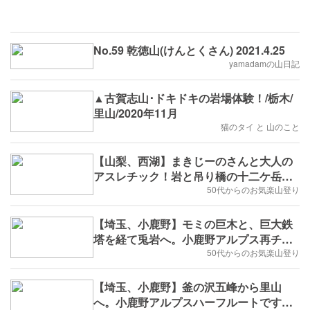
No.59 乾徳山(けんとくさん) 2021.4.25
yamadamの山日記
▲古賀志山･ドキドキの岩場体験！/栃木/
里山/2020年11月
猫のタイ と 山のこと
【山梨、西湖】まきじーのさんと大人の
アスレチック！岩と吊り橋の十二ケ岳
へ。2020年11月29日(日)
50代からのお気楽山登り
【埼玉、小鹿野】モミの巨木と、巨大鉄
塔を経て兎岩へ。小鹿野アルプス再チャ
レンジ《後編》2020年3月7日(土)
50代からのお気楽山登り
【埼玉、小鹿野】釜の沢五峰から里山
へ。小鹿野アルプスハーフルートです