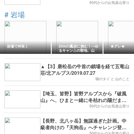
《後編》2020年2月29日(土)
50代からのお気楽山登り
#
岩場
岩場で仲良く
20mの鳳岩に挑む！―ゆ
★グレ★
るキャン△の聖地、山
梨・乾徳山アタック！
▲【3】唐松岳の牛首の鎖場を経て五竜山
荘/北アルプス/2019.07.27
猫のタイ と 山のこと
【埼玉、皆野】皆野アルプスから『破風
山』へ、ひまと一緒に冬枯れの陽だまり
ハイク。2019年1月2日(水)
50代からのお気楽山登り
【長野、北八ヶ岳】無謀過ぎた計画。中
級者向けの『天狗岳』へチャレンジ登
山。最後は初ヘッデン登場のデンジャラ
50代からのお気楽山登り