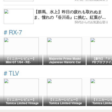
ストレッキング《前編》2018年11月10日
(土)
【群馬、水上】昨日の疲れも取れぬま
ま、憧れの『谷川岳』に挑む。紅葉が始
まった三連休の中日は、譲り合い、すれ
50代からのお気楽山登り
違いの岩場歩きとなりました。2018年9
#
RX-7
月23日(日)
【ミニカーレビュー】
Majorette Prime Model
【新刊】『マツダ
Mini GT 1/64 - RE-
Japanese Historic Car
FDプロファイル
Amemiya RX-7 2025
Edition 3 - Mazda RX-7
2002』
D1GP
FD3S (Red)
#
TLV
【ミニカーレビュー】
【ミニカーレビュー】
【ミニカーレ
Tomica Limited Vintage
Tomica Limited Vintage
Tomica Limite
NEO LV-N - Lamborghini
NEO LV-N349c -
NEO LV-N360a
Diablo SE30 (Purple
Mitsubishi Lancer
LFA (White)