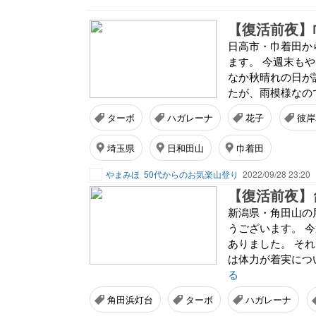
日高市・巾着田か
ます。 今週末も
なか秋晴れの日が
たが、雨模様なので
ターボ
ハガレーナ
花子
彼岸
埼玉県
日和田山
巾着田
やまみほ
50代からのお気楽山登り
2022/09/28 23:20
新潟県・角田山の
うございます。 
ありました。 そ
は体力が着実につ
る
角田浜灯台
ターボ
ハガレーナ