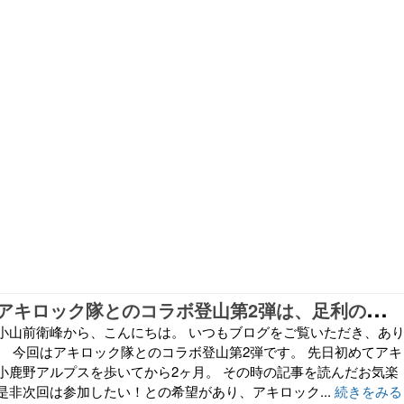
【
復活前夜】アキロック隊とのコラボ登山第2弾は、足利の大小山へ。2022年5月8日(日)
小山前衛峰から、こんにちは。 いつもブログをご覧いただき、あ
。 今回はアキロック隊とのコラボ登山第2弾です。 先日初めてアキ
小鹿野アルプスを歩いてから2ヶ月。 その時の記事を読んだお気楽
是非次回は参加したい！との希望があり、アキロック...
続きをみる