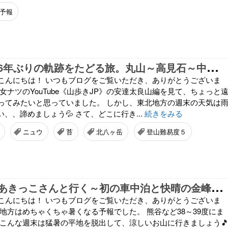
予報
【
復活前夜】6年ぶりの軌跡をたどる旅。丸山～高見石～中山～ニュウ。2022年7月9日(土)
こんにちは！ いつもブログをご覧いただき、ありがとうございま
女ナツのYouTube《山歩きJP》の安達太良山編を見て、ちょっと
ってみたいと思っていました。 しかし、東北地方の週末の天気は
い、、諦めましょう💦 さて、どこに行き...
続きをみる
ニュウ
苔
北八ヶ岳
登山難易度５
【
復活前夜】あきっこさんと行く～初の車中泊と快晴の金峰山。2022年6月26日(土)
こんにちは！ いつもブログをご覧いただき、ありがとうございま
地方はめちゃくちゃ暑くなる予報でした。 熊谷など38～39度にま
 こんな週末は猛暑の平地を脱出して、涼しいお山に行きましょう