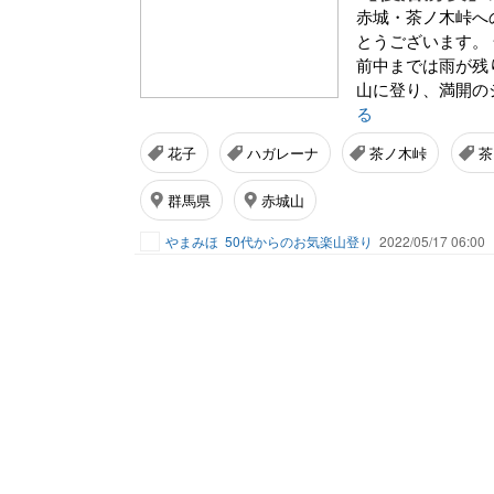
赤城・茶ノ木峠へ
とうございます。
前中までは雨が残
山に登り、満開の
る
花子
ハガレーナ
茶ノ木峠
茶
群馬県
赤城山
やまみほ
50代からのお気楽山登り
2022/05/17 06:00