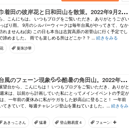
【
復活前夜】巾着田の彼岸花と日和田山を散策。2022年9月23日（祝）
ら、こんにちは。 いつもブログをご覧いただき、ありがとうござ
やっぱり雨。 9月のシルバーウィークは毎年台風がやってきて、なか
訪れませんね(涙) この日も本当は志賀高原の岩菅山に行く予定でし
諦めました。 雨でも楽しめる所はどこか？？ ...
続きをみる
花
曼珠沙華
【
復活前夜】台風のフェーン現象💦💦酷暑の角田山。2022年9月18日(日)
展望台から、こんにちは！ いつもブログをご覧いただき、ありが
今週末は、以前から計画していた私にとってメインイベントの予定
れは、一年前の夏休みに私がケガをした妙高山に登ること！ 一年前
いてきていて、毎週チャレンジ登山を重ねていました。...
続きをみ
あきっこさん
猛暑
登山難易度４
フェーン現象