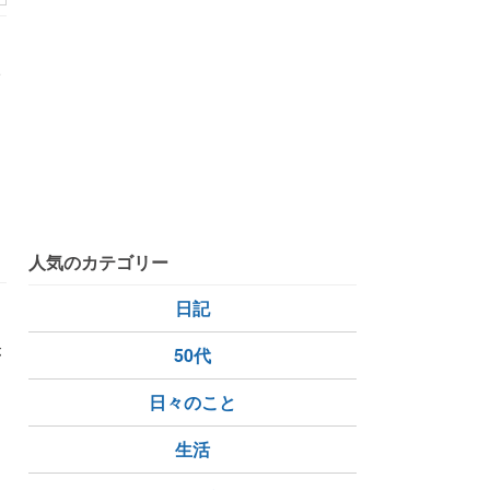
い
人気のカテゴリー
日記
と
が
50代
日々のこと
生活