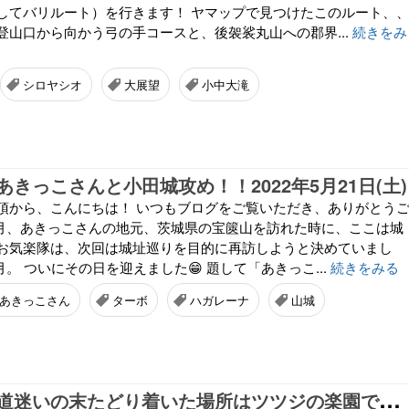
してバリルート）を行きます！ ヤマップで見つけたこのルート、
登山口から向かう弓の手コースと、後袈裟丸山への郡界...
続きをみ
シロヤシオ
大展望
小中大滝
きっこさんと小田城攻め！！2022年5月21日(土)
頂から、こんにちは！ いつもブログをご覧いただき、ありがとう
2月、あきっこさんの地元、茨城県の宝篋山を訪れた時に、ここは城
お気楽隊は、次回は城址巡りを目的に再訪しようと決めていまし
月。 ついにその日を迎えました😁 題して「あきっこ...
続きをみる
あきっこさん
ターボ
ハガレーナ
山城
【
復活前夜】道迷いの末たどり着いた場所はツツジの楽園でした。茶ノ木峠への尾根道ハイク。2022年5月14日(土)