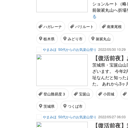
ションルート（略
前袈裟丸山へ折場
る
ハガレーナ
バリルート
南東尾根
栃木県
みどり市
袈裟丸山
やまみほ
50代からのお気楽山登り
2022/05/30 10:29
【復活前夜】あ
茨城県・宝篋山山
ざいます。 今年
址なんだと知った
た。 あれから3ヶ
登山難易度３
宝篋山
小田城
茨城県
つくば市
やまみほ
50代からのお気楽山登り
2022/05/27 06:03