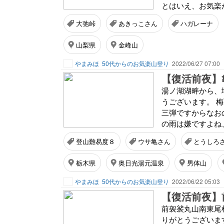
とはいえ、お気楽
大弛峠
あきっこさん
ハガレーナ
山梨県
金峰山
やまみほ
50代からのお気楽山登り
2022/06/27 07:00
湯ノ湖湖畔から、
うございます。 
三弾ですからなお
の雨は嫌ですよね
登山難易度８
ウサ亀さん
とうしろ
栃木県
奥日光湯元温泉
男体山
やまみほ
50代からのお気楽山登り
2022/06/22 05:03
前袈裟丸山南東尾
りがとうございま