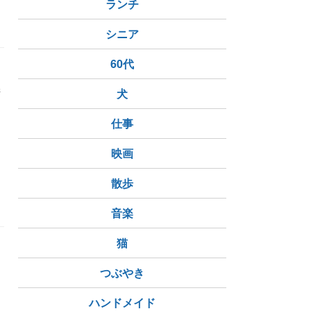
ランチ
シニア
60代
晴
犬
な
仕事
映画
散歩
音楽
猫
う
す
つぶやき
し
ハンドメイド