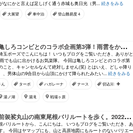
がなにかと言えば足しげく通う赤城も奥日光（男...
続きをみる
大展望
車中泊
登山難易度４
【
復活前夜】亀しろコンビとのコラボ企画第3弾！雨雲をかいくぐって奥日光の切込湖刈込湖周回ルートを歩いてきました。2022年6月12日(日)
埼玉ポーズでこんにちは！ いつもブログをご覧いただき、ありが
梅雨でも山に出かけるお気楽隊。 今回は亀しろコンビとのコラボ第
のこと、キャンセルなんて絶対しません(笑) とはいえ、どしゃ降り
、、男体山の9合目から山頂にかけて降られたみたい...
続きをみる
さん
ターボ
ハガレーナ
ナース
切込湖刈込湖
湯ノ湖
湯滝
戦場ヶ原
【
復活前夜】前袈裟丸山の南東尾根バリルートを歩く。2022年5月28日(土)
根バリルートから、こんにちは。 いつもブログをご覧いただき、
す。 今回はヤマップにも、山と高原地図にもルートのないバリエ