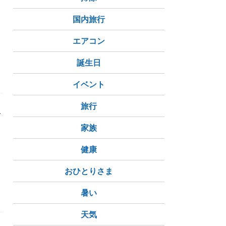
、
国内旅行
エアコン
誕生日
イベント
旅行
ご
家族
健康
おひとりさま
暑い
天気