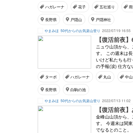
ハガレーナ
花子
五社巡り
雨
長野県
戸隠山
戸隠神社
やまみほ
50代からのお気楽山登り
2022/07/19 16:55
ニュウ山頂から、
す。 この週末は長
いけど私たちも行
の予報(涙) 仕方な
ターボ
ハガレーナ
丸山
中山
長野県
白駒の池
やまみほ
50代からのお気楽山登り
2022/07/13 11:02
金峰山山頂から、
す。 今週末は関東
でなるとのこと。