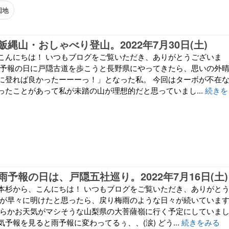
園地
縄山・おしゃべり登山。2022年7月30日(土)
こんにちは！ いつもブログをご覧いただき、ありがとうございま
雨予報の日に戸隠古道を歩こうと長野県にやってきたら、思いの外
に登れば良かったーーーっ！」となった私。 今回はターボが不在
ったことがあって私が未踏の山が理想的だと思っていまし...
続きを
予報の日は、戸隠五社巡り。2022年7月16日(土)
本杉から、こんにちは！ いつもブログをご覧いただき、ありがと
雨が早々に明けたと思ったら、戻り梅雨のような日々が続いていま
くらかお天気がマシそうな山梨県の大菩薩嶺に行く予定にしていま
予報を見ると雨予報に変わってるぅ、、(涙) どう...
続きをみる