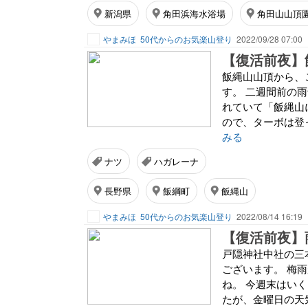
新潟県
角田浜海水浴場
角田山山頂
やまみほ
50代からのお気楽山登り
2022/09/28 07:00
【復活前夜】飯
飯縄山山頂から、
す。 二週間前の
れていて「飯縄山
ので、ターボは登
みる
ナツ
ハガレーナ
長野県
飯綱町
飯縄山
やまみほ
50代からのお気楽山登り
2022/08/14 16:19
【復活前夜】雨
戸隠神社中社の三
ございます。 梅
ね。 今週末はい
たが、金曜日の天気