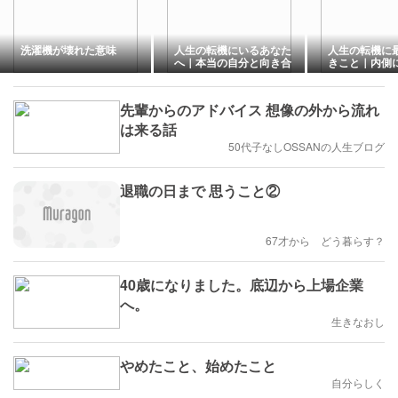
洗濯機が壊れた意味
人生の転機にいるあなた
人生の転機に
へ｜本当の自分と向き合
きこと｜内側
う方法と手放しのヒント
のサイン 〜南
旅より
先輩からのアドバイス 想像の外から流れ
は来る話
50代子なしOSSANの人生ブログ
退職の日まで 思うこと②
67才から どう暮らす？
40歳になりました。底辺から上場企業
へ。
生きなおし
やめたこと、始めたこと
自分らしく