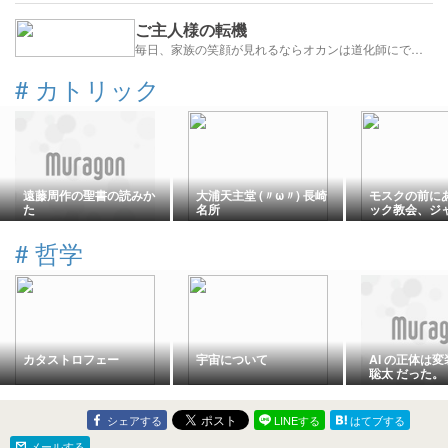
ご主人様の転機
毎日、家族の笑顔が見れるならオカンは道化師にでも何でもなるからなっ!!
#
カトリック
遠藤周作の聖書の読みか
大浦天主堂 (〃ω〃) 長崎
モスクの前に
た
名所
ック教会、ジ
聖堂（カテド
記
#
哲学
カタストロフェー
宇宙について
AI の正体は
聡太 だった。
シェアする
LINEする
はてブする
メールする