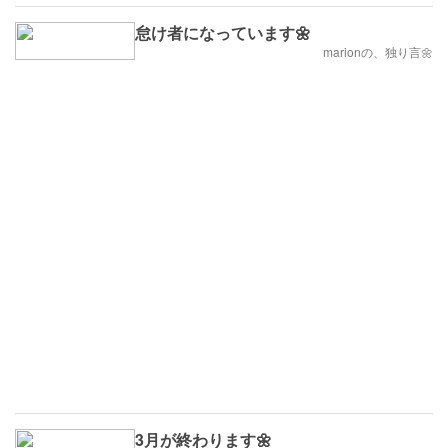
怠け者になっています🌼
marionの、独り言🌼
3月が終わります🌼