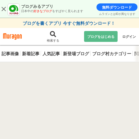
ブログみるアプリ
無料ダウンロード
日本中の
好きなブログ
をすばやく見られます
ムラゴンとはIDが異なります
ブログを書くアプリ 今すぐ無料ダウンロード！
ブログをはじめる
ログイン
検索する
記事画像
新着記事
人気記事
新登場ブログ
ブログ村カテゴリー
閲