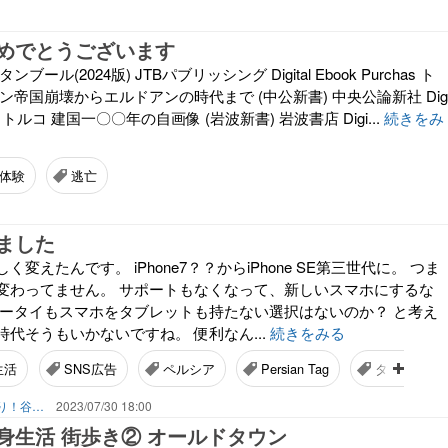
めでとうございます
ール(2024版) JTBパブリッシング Digital Ebook Purchas ト
ン帝国崩壊からエルドアンの時代まで (中公新書) 中央公論新社 Dig
rchas トルコ 建国一〇〇年の自画像 (岩波新書) 岩波書店 Digi...
続きをみ
体験
逃亡
ました
変えたんです。 iPhone7？？からiPhone SE第三世代に。 つま
変わってません。 サポートもなくなって、新しいスマホにするな
ケータイもスマホをタブレットも持たない選択はないのか？ と考え
代そうもいかないですね。 便利なん...
続きをみる
生活
SNS広告
ペルシア
Persian Tag
タイル画
国際結婚はキラキラだけじゃない！山あり！谷あり！闇もある！？
2023/07/30 18:00
身生活 街歩き② オールドタウン