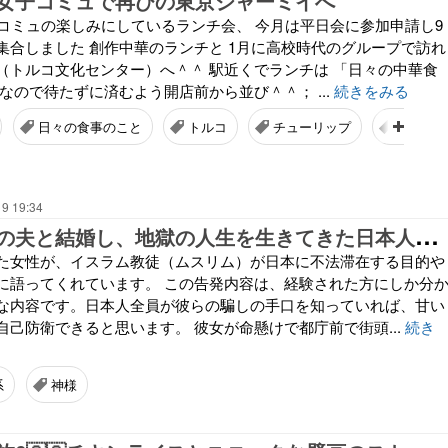
ル女子コミュで再びの東京ジャーミイへ
子コミュの楽しみにしているランチ会、 今月は平日会に参加申請し9
集合しました 創作中華のランチと 1月に高校時代のグループで訪れ
（トルコ文化センター）へ＾＾ 駅近くでランチは 「日々の中華食
なので待たずに済むよう開店前から並び＾＾； ...
続きをみる
日々の食事のこと
トルコ
チューリップ
アジ
19 19:34
イ
スラム教徒の夫と結婚し、地獄の人生を生きてきた日本人女性の勇気ある告発
た女性が、イスラム教徒（ムスリム）が日本に不法滞在する目的や
に語ってくれています。 この告発内容は、経験された方にしか分
な内容です。日本人全員が彼らの騙しの手口を知っていれば、甘い
自己防衛できると思います。 彼女が命懸けで都庁前で街頭...
続き
系
神様