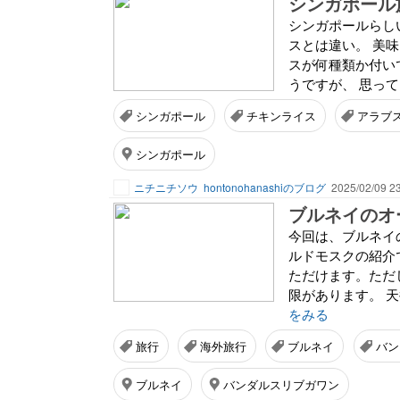
シンガポールらし
スとは違い。 美
スが何種類か付い
うですが、 思って
シンガポール
チキンライス
アラブ
シンガポール
ニチニチソウ
hontonohanashiのブログ
2025/02/09 2
ブルネイのオ
今回は、ブルネイ
ルドモスクの紹介
ただけます。ただ
限があります。 
をみる
旅行
海外旅行
ブルネイ
バン
ブルネイ
バンダルスリブガワン