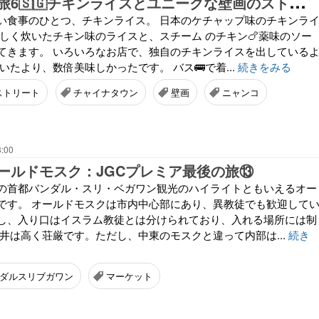
シ
ンガポール旅6🇸🇬チキンライスとユニークな壁画のストリート
い食事のひとつ、チキンライス。 日本のケチャップ味のチキンラ
味しく炊いたチキン味のライスと、スチーム のチキン🍗薬味のソー
てきます。 いろいろなお店で、独自のチキンライスを出している
いたより、数倍美味しかったです。 バス🚌で着...
続きをみる
ストリート
チャイナタウン
壁画
ニャンコ
3:00
ールドモスク：JGCプレミア最後の旅⑬
の首都バンダル・スリ・ベガワン観光のハイライトともいえるオー
です。 オールドモスクは市内中心部にあり、異教徒でも歓迎して
し、入り口はイスラム教徒とは分けられており、入れる場所には制
天井は高く荘厳です。ただし、中東のモスクと違って内部は...
続き
ダルスリブガワン
マーケット