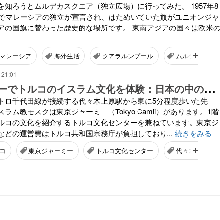
知ろうとムルデカスクエア（独立広場）に行ってみた。 1957年8
場でマレーシアの独立が宣言され、はためいていた旗がユニオンジャ
アの国旗に替わった歴史的な場所です。 東南アジアの国々は欧米
マレーシア
海外生活
クアラルンプール
ムルデカスク
 21:01
東
京ジャーミーでトルコのイスラム文化を体験：日本の中の外国⑫
トロ千代田線が接続する代々木上原駅から東に5分程度歩いた先
ラム教モスクは東京ジャーミ―（Tokyo Camii）があります。1階
ルコの文化を紹介するトルコ文化センターを兼ねています。東京ジ
などの運営費はトルコ共和国宗務庁が負担しており...
続きをみる
コ
東京ジャーミー
トルコ文化センター
代々木上原