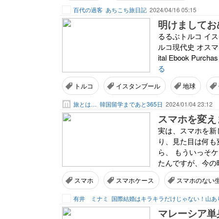
百代の過客
あちこち旅日記
2024/04/16 05:15
明けましてお
るるぶトルコ イスタンブ
ルコ現代史 オスマ
ital Ebook Pu
る
トルコ
イスタンブール
地球
旅とは…
韓国留学まであと365日
2024/01/04 23:12
スマホを変え
実は、スマホを新しく
り、見た目は何も
ら、 もういっそ
たんですが、今の時
スマホ
スマホケース
スマホのない
有井 ミナミ
マレーシア単