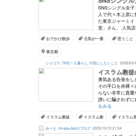
SNSシング
SNSシングル女
人で代々木上原に
た東京ジャーミイ
堂」さん、 人気店
おでかけ散歩
元気が一番
思うこと
東京都
ショコラ
70代一人暮らし 大切にしたいこと
2026/03/
勇気ある告発をし
その手口を赤裸々
らない非常に貴重
誘いに騙されずに
をみる
イスラム教徒
イスラム教
イスラム
みーえ
mi-epu-tanのブログ
2025/10/13 21:54