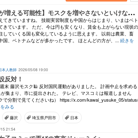
【
イスラム系が増える可能性】モスクを増やさないといけない理由
えてきていますね。 技能実習制度も中国からはじまり、いまはベ
てきています。 ただ、今は円も安くなり、賃金も上がらない現状
住していくる国も変化しているように思えます。 以前は農業、畜
中国、ベトナムなどが多かったです。 ほとんどの方が、...
続きを
日本人教師
2026/05/08 19:00
設反対！
週末 藤沢モスク🕌 反対国民運動がありました。 計画中止を求める
名が集まり、市に提出された。 テレビ、マスコミは報道しません
で見てくださいね） https://x.com/kawai_yusuke_05/status
きをみる
藤沢
埼玉県戸田市
日本
/15 21:54