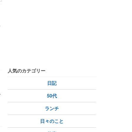
ト
の
人気のカテゴリー
日記
/
50代
ランチ
日々のこと