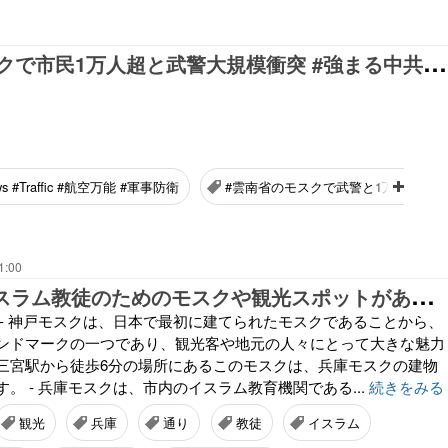
雲
南省のモスクで市民1万人超と武警大規模衝突 #強まる中共とイスラムの軋轢
ws #Traffic #航空万能 #軍事防衛
#雲南省のモスクで武警と1万人市民衝突
1:00
K
OBEは、イスラム教徒のためのモスクや観光スポットがある、イスラム教徒に優しい街です。
 - 神戸モスクは、日本で最初に建てられたモスクであることから、
ンドマークの一つであり、観光客や地元の人々にとって大きな魅力
三宮駅から徒歩6分の場所にあるこのモスクは、兵庫モスクの建物
。 - 兵庫モスクは、市内のイスラム教育機関である...
続きをみる
観光
兵庫
通り
教徒
イスラム