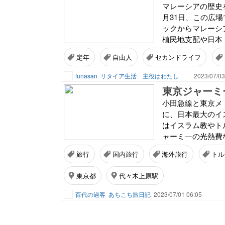
マレーシアの歴史を
月31日、この広
ックからマレーシ
植民地支配や日本
定年
自由人
セカンドライフ
funasan
リタイア生活 主役はわたし
2023/07/03
小田急線と東京メ
に、日本最大のイス
はイスラム教やト
ャーミ―の光熱費
旅行
国内旅行
海外旅行
トル
東京都
代々木上原駅
百代の過客
あちこち旅日記
2023/07/01 06:05