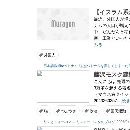
最近、外国人が増
ナムの人口が増え
中、だんだんと移
産、工業といった
みる
外国人
日本語教師✖️ベトナム
🇻🇳ベトナムを愛してしまった
藤沢モスク建
こんにちは 先週の
3万筆を超える署
（マウス右クイックで分割
2043260257...
続
猫
つぶやき
政治
国民運動
リンとミィーのママ
リンミーコンタのブログ
2026/04