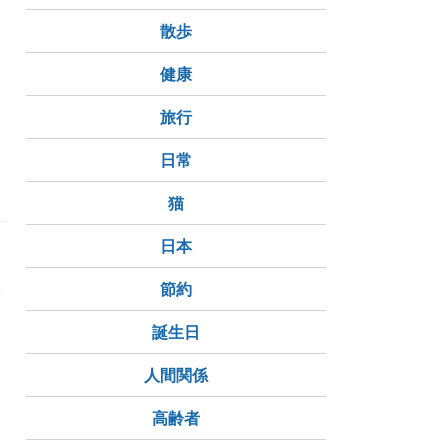
イ
散歩
よ
健康
旅行
日常
猫
日本
い
節約
誕生日
人間関係
高齢者