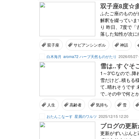
双子座8度☆
ふたご座のものが
解釈を綴っていま
り 昨日、7度で
落した知性が次に
双子座
サビアンシンボル
神話
白木海月
aroma72 ハーブ天然ものがたり
2026/05/27 
雪は..すぐそ
1～3℃なので..
雪だけど..積もる
て..晴れそうです
で..その中で何とか
人生
高齢者
気持ち
雪
おたんこなーす
星屑のワルツ
2025/12/15 12:20
ブログの更新
更新がずいぶんと