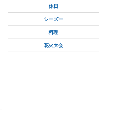
休日
シーズー
料理
花火大会
な