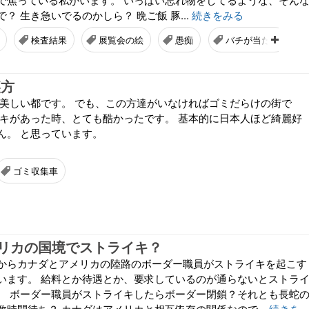
？ 生き急いでるのかしら？ 晩ご飯 豚...
続きをみる
検査結果
展覧会の絵
愚痴
バチが当たる
裏方
は美しい都です。 でも、この方達がいなければゴミだらけの街で
イキがあった時、とても酷かったです。 基本的に日本人ほど綺麗好
ん。 と思っています。
ゴミ収集車
リカの国境でストライキ？
からカナダとアメリカの陸路のボーダー職員がストライキを起こす
います。 給料とか待遇とか、要求しているのが通らないとストラ
。 ボーダー職員がストライキしたらボーダー閉鎖？それとも長蛇
数時間待ち？ カナダはアメリカと相互依存の関係なので...
続きを