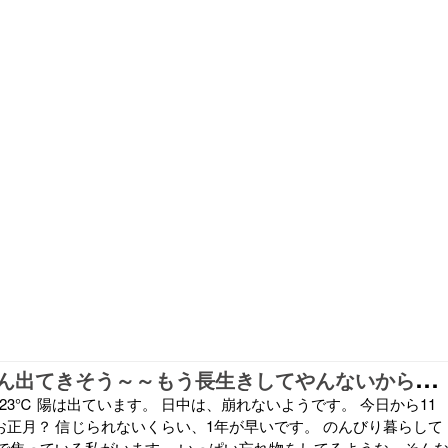
愚
痴がばんばん出てきそう～～もう長生きしてやんないからね！ ☆晩ご飯☆
23℃ 陽は出ています。 日中は、崩れないようです。 今日から11
お正月？ 信じられないくらい、1年が早いです。 のんびり暮らして
で焦っている私がいます。 いっぱい忘れ物をしてるような、そん