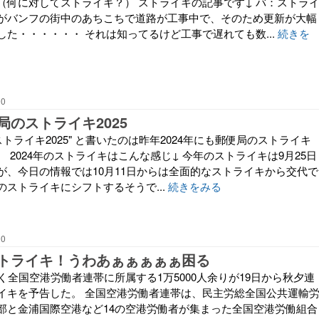
（何に対してストライキ？） ストライキの記事です↓ バ：ストラ
がバンフの街中のあちこちで道路が工事中で、そのため更新が大幅
した・・・・・・ それは知ってるけど工事で遅れても数...
続きを
00
局のストライキ2025
ストライキ2025" と書いたのは昨年2024年にも郵便局のストライキ
 2024年のストライキはこんな感じ↓ 今年のストライキは9月25日
が、今日の情報では10月11日からは全面的なストライキから交代で
ストライキにシフトするそうで...
続きをみる
00
トライキ！うわあぁぁぁぁぁ困る
く全国空港労働者連帯に所属する1万5000人余りが19日から秋夕連
イキを予告した。 全国空港労働者連帯は、民主労総全国公共運輸
部と金浦国際空港など14の空港労働者が集まった全国空港労働組合