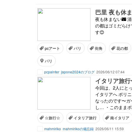
巴里 夜も休
夜も休まない🌃 
の都はゴミだらけ
す😊
pcアート
パリ
街角
花の都
パリ
pcpainter
japone2024のブログ
2026/06/12 07:44
イタリア旅行
今回は、2人にと
イタリアへ ポリ
なったのです〜ガー
し… ・このままポ
☆旅行☆
イタリア旅行
南イタリア
mahmiriko
mahmirikoの備忘録
2026/06/11 15:59