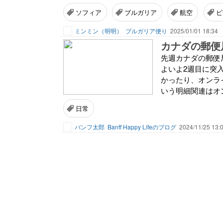
ソフィア
ブルガリア
航空
ビ
ミンミン（明明）
ブルガリア便り
2025/01/01 18:34
カナダの郵便
先週カナダの郵便局
よいよ2週目に突
かったり、オンラ
いう明細関連はオ
日常
バンフ太郎
Banff Happy Lifeのブログ
2024/11/25 13: