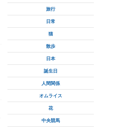
イ
旅行
日常
猫
散歩
日本
誕生日
人間関係
オムライス
花
労
中央競馬