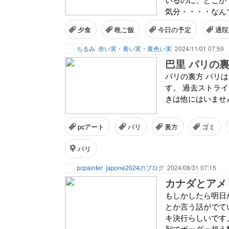
気分・・・・なんで
夕食
晩ご飯
今日の予定
通院
ちるみ
赤い実・青い実・黄色い実
2024/11/01 07:59
巴里 パリの
パリの裏方 パリ
す。 過去ストラ
きは他にはいませ
pcアート
パリ
裏方
ゴミ
パリ
pcpainter
japone2024のブログ
2024/08/31 07:15
カナダとアメ
もしかしたら明日
とか言う話がでて
キ決行らしいです
列でボーダー超え