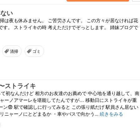
まない
清掃は夜も休みません。 ご苦労さんです。 この方々が居なければ花
です。 ストライキの時 考えただけでぞっとします。 姉妹ブログで
清掃
ゴミ
〜ストライキ
って初なんだけど 相方のお友達のお薦めで 中心地を通り越して、南
ニャーノアマーレを堪能してたんですが… 移動日にストライキが重
ン😨 駅で確認しに行ってみると この張り紙だげ 駅員さん居ない
リニャーノにとどまるか ・車やバスで向かう...
続きをみる