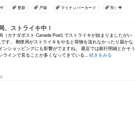
ザ
更新
戸籍
マイナンバーカード
預金封鎖
局、ストライキ中！
（カナダポスト Canada Post) でストライキが始まりましたがい
入です。 郵便局がストライキをやると荷物を送れなかったり届かな
インショッピングにも影響がでますね。 最近では銀行明細とかそ
ンラインで見ることが多くなってきている...
続きをみる
00