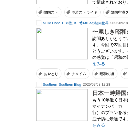
で構成されており
韓国スト
空港ストライキ
韓国空港
Millie Endo
HSS型HSP🌏Millieの脳内世界
2025/09/13
〜麗しき昭和の
訪問ありがとうご
す。今回で22回
とうございます。
の感覚は「昭和の
をみる
あやとり
チャイム
昭和の頃
Southern
Southern Blog
2025/03/03 12:28
日本一時帰国
もう10年近く日
マイナンバーカー
行）のプランを考
症予防に最適です。
をみる