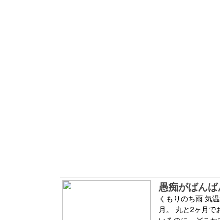
くもりのち雨 気温
月。 丸と2ヶ月で
いるのに、どこか