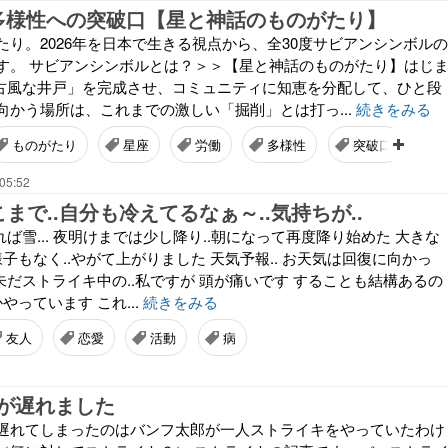
多様性への突破口【星と神話のものがたり】
たり。2026年を日本で生きる視点から、全30度サビアンシンボルの
す。 サビアンシンボルとは？＞＞【星と神話のものがたり】はじ
「古風な井戸」を完成させ、コミュニティに知恵を分配して、ひと段
向かう場所は、これまでの激しい「掘削」とは打っ...
続きをみる
ものがたり
星座
労働
多様性
突破口
05:52
こまで..自分も冷えてるなぁ～..気持ちが..
降れば雪... 夜明けまでは少し降り..朝になって再度降り始めた 大きな
様子もなく..やがて上がりました 天気予報.. お天気は回復に向かっ
 未だストライキ中の..私ですが 頭が痛いです することも結構あるの
やっています これ...
続きをみる
友人
恋愛
活動
病
が遅れました
遅れてしまったのはバンフ太郎が一人ストライキをやっていたわけ