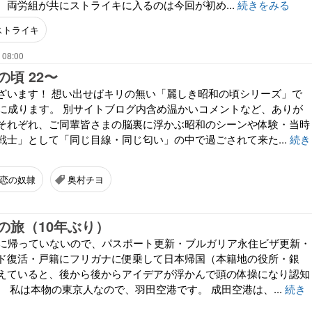
、両労組が共にストライキに入るのは今回が初め...
続きをみる
ストライキ
 08:00
頃 22〜
ざいます！ 想い出せばキリの無い「麗しき昭和の頃シリーズ」で
目に成ります。 別サイトブログ内含め温かいコメントなど、ありが
それぞれ、ご同輩皆さまの脳裏に浮かぶ昭和のシーンや体験・当時
戦士」として「同じ目線・同じ匂い」の中で過ごされて来た...
続き
恋の奴隷
奥村チヨ
の旅（10年ぶり）
本に帰っていないので、パスポート更新・ブルガリア永住ビザ更新・
ド復活・戸籍にフリガナに便乗して日本帰国（本籍地の役所・銀
えていると、後から後からアイデアが浮かんで頭の体操になり認知
 私は本物の東京人なので、羽田空港です。 成田空港は、...
続き