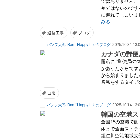
ではありません。
キではないのです
に遅れてしまいま
みる
道路工事
ブログ
バンフ太郎
Banff Happy Lifeのブログ
2025/10/31 13:
カナダの郵便
題名に "郵便局の
があったからです。
から始まりました
業務をするタイプの
日常
バンフ太郎
Banff Happy Lifeのブログ
2025/10/14 13:
韓国の空港ス
全国15の空港で働
休まで全面ストラ
組仁川空港地域支