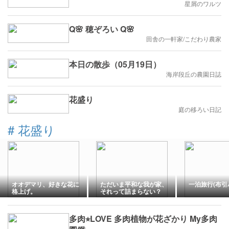
星屑のワルツ
Q🌸 穂ぞろい Q🌸
田舎の一軒家/こだわり農家
本日の散歩（05月19日）
海岸段丘の農園日誌
花盛り
庭の移ろい日記
#
花盛り
オオデマリ、好きな花に
ただいま平和な我が家、
一泊旅行(布引
格上げ。
それって詰まらない？
コメダ珈琲店
多肉⭐︎LOVE 多肉植物が花ざかり My多肉