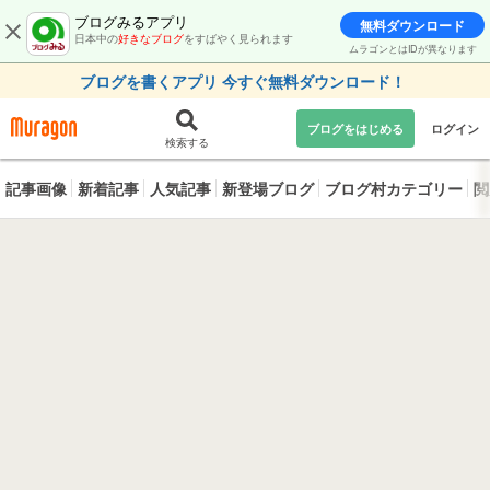
ブログみるアプリ
無料ダウンロード
日本中の
好きなブログ
をすばやく見られます
ムラゴンとはIDが異なります
ブログを書くアプリ 今すぐ無料ダウンロード！
ブログをはじめる
ログイン
検索する
記事画像
新着記事
人気記事
新登場ブログ
ブログ村カテゴリー
閲