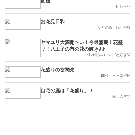
図鑑
団地日記
お花見日和
祈りの森 眠りの谷
ヤマユリ大満開〜い！今最盛期！花盛
り！八王子の市の花の輝き♪♪
村内伸弘のブログが好き😍
花盛りの玄関先
60代、日日是好日
自宅の庭は「花盛り」！
癒しの空間