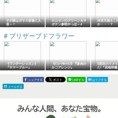
サボ隊はガラス容器に入
ホムセンのグリーン＆サ
冷涼天国もこ
居～！
ボテン参戦やっほ～♪
か・・・？
#
プリザーブドフラワー
《ワンデーレッスン》
《ﾘﾆｭｰｱﾙﾚｯｽﾝ》『多肉の
3度目のリメ
『サマーブルー』
かごアレンジ』
た!『花地球儀』
シェアする
LINEする
はてブする
メールする