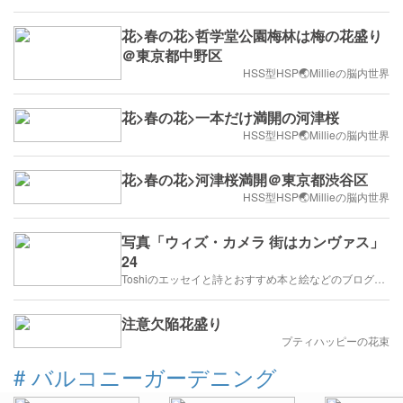
花>春の花>哲学堂公園梅林は梅の花盛り
＠東京都中野区
HSS型HSP🌏Millieの脳内世界
花>春の花>一本だけ満開の河津桜
HSS型HSP🌏Millieの脳内世界
花>春の花>河津桜満開＠東京都渋谷区
HSS型HSP🌏Millieの脳内世界
写真「ウィズ・カメラ 街はカンヴァス」
24
Toshiのエッセイと詩とおすすめ本と絵などのブログ by車戸都志春
注意欠陥花盛り
プティハッピーの花束
#
バルコニーガーデニング