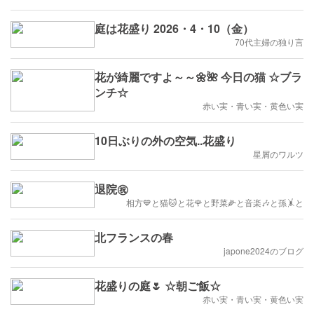
庭は花盛り 2026・4・10（金）
70代主婦の独り言
花が綺麗ですよ～～🌼🌺 今日の猫 ☆ブラ
ンチ☆
赤い実・青い実・黄色い実
10日ぶりの外の空気..花盛り
星屑のワルツ
退院㊗️
相方💙と猫🐱と花🌹と野菜🌽と音楽🎶と孫🤸と
北フランスの春
japone2024のブログ
花盛りの庭🌷 ☆朝ご飯☆
赤い実・青い実・黄色い実