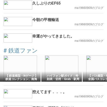
久しぶりのEF65
ma19660909のブログ
今朝の甲種輸送
ma19660909のブログ
幸運がやってきました。
ma19660909のブログ
#
鉄道ファン
【 鉄道模型・Nゲージ 】
ハイフォン駅ガイド｜時
【 バス模型・
鉄道コレクション、南海
刻表・切符・Grab・駅周
全国バスコレ
電気鉄道6000系なつかし
辺を実際に利用して紹介
日本交通を購
のステンレス無塗装2両セ
た！
ットをNゲージ化にアレ
控えてます．．．。
ンジしました！
ma19660909のブログ