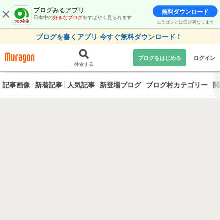
ブログみるアプリ
無料ダウンロード
日本中の
好きなブログ
をすばやく見られます
ムラゴンとはIDが異なります
ブログを書くアプリ 今すぐ無料ダウンロード！
ブログをはじめる
ログイン
検索する
記事画像
新着記事
人気記事
新登場ブログ
ブログ村カテゴリー
閲