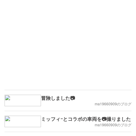
冒険しました📷
ma19660909のブログ
ミッフィｰとコラボの車両を📷撮りました
ma19660909のブログ