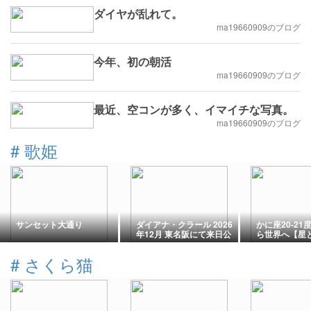
ダイヤが乱れて。
ma19660909のブログ
今年、初の朝活
ma19660909のブログ
最近、空コンが多く、イマイチな写真。
ma19660909のブログ
#
歌姫
サンセット大通り
ダイアナ・クラール 2026
かに座20-21
年12月 東名阪にて来日公
ら世界へ【星
演
のがたり】
#
さくら猫