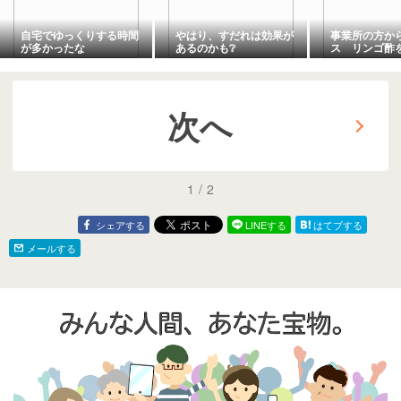
自宅でゆっくりする時間
やはり、すだれは効果が
事業所の方か
が多かったな
あるのかも❔
ス リンゴ酢を
次へ
1
/
2
シェアする
LINEする
はてブする
メールする