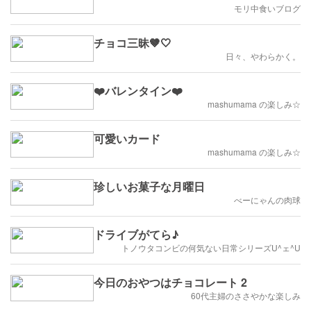
モリ中食いブログ
チョコ三昧🤎🤍
日々、やわらかく。
❤️バレンタイン❤️
mashumama の楽しみ☆
可愛いカード
mashumama の楽しみ☆
珍しいお菓子な月曜日
べーにゃんの肉球
ドライブがてら♪
トノウタコンビの何気ない日常シリーズU^ェ^U
今日のおやつはチョコレート 2
60代主婦のささやかな楽しみ