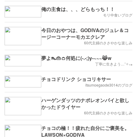
俺の主食は、、、どらもっち！！
モリ中食いブログ
今日のおやつは、GODIVAのジュレ＆コ
ージーコーナーモカエクレア
60代主婦のささやかな楽しみ
夢よ👠👜👛何処に(-.-;)y-~~~😹w
丁寧に生きよう…˚✧₊⁎
チョコドリンク ショコリキサー
itsumoegaode3014のブログ
ハーゲンダッツのナポレオンパイと欲し
かったドライヤー
60代主婦のささやかな楽しみ
チョコの極！！疲れた自分にご褒美を。
LAWSON×GODIVA