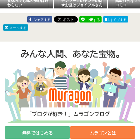
盆休みでも魂の決戦は終
デンマークのヤンテの掟
階級社会なフ
わらない
★お昼はジョイフルさん
コモコ
シェアする
LINEする
はてブする
メールする
無料ではじめる
ムラゴンとは