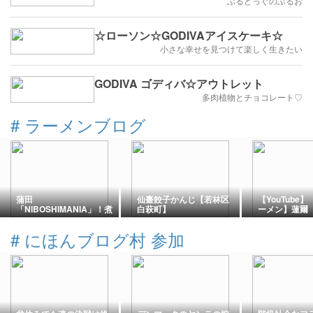
ぶるどっぐのぶるお
☆ローソン☆GODIVAアイスケーキ☆
小さな幸せを見つけて楽しく生きたい
GODIVA ゴディバ☆アウトレット
多肉植物とチョコレート♡
#
ラーメンブログ
蒲田
仙臺餃子かんじ【若林区
【YouTube
「NIBOSHIMANIA」！煮
白萩町】
ーメン】蓮爾
干しの限界突破！20種類
登戸店、台湾
の旨味が凝縮「キング・
1200円麺増し
#
にほんブログ村 参加
オブ・マニア・ニボプレ
ッソ」