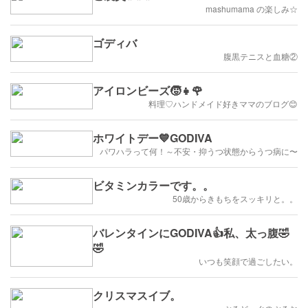
mashumama の楽しみ☆
ゴディバ
腹黒テニスと血糖②
アイロンビーズ🧒👧🌹
料理♡ハンドメイド好きママのブログ😊
ホワイトデー💙GODIVA
パワハラって何！～不安・抑うつ状態からうつ病に〜
ビタミンカラーです。。
50歳からきもちをスッキリと。。
バレンタインにGODIVA👍私、太っ腹🤣
🤣
いつも笑顔で過ごしたい。
クリスマスイブ。