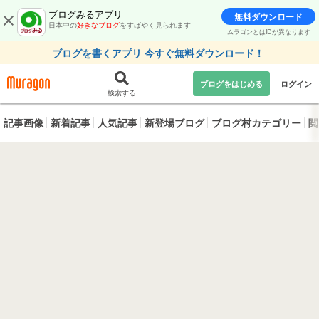
ブログみるアプリ
無料ダウンロード
日本中の
好きなブログ
をすばやく見られます
ムラゴンとはIDが異なります
ブログを書くアプリ 今すぐ無料ダウンロード！
ブログをはじめる
ログイン
検索する
記事画像
新着記事
人気記事
新登場ブログ
ブログ村カテゴリー
閲