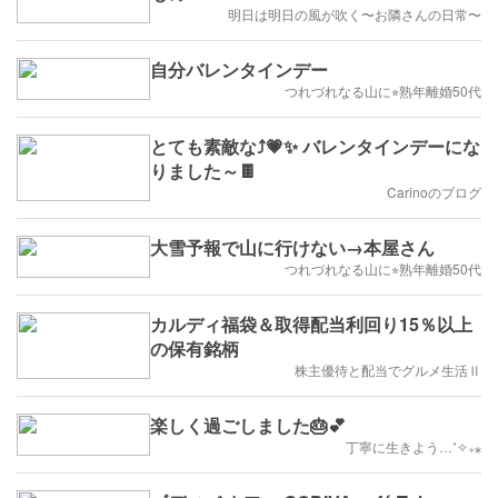
明日は明日の風が吹く〜お隣さんの日常〜
自分バレンタインデー
つれづれなる山に⭐︎熟年離婚50代
とても素敵な⤴💗✨ バレンタインデーにな
りました～🍫
Carinoのブログ
大雪予報で山に行けない→本屋さん
つれづれなる山に⭐︎熟年離婚50代
カルディ福袋＆取得配当利回り15％以上
の保有銘柄
株主優待と配当でグルメ生活Ⅱ
楽しく過ごしました🎂💕
丁寧に生きよう…˚✧₊⁎