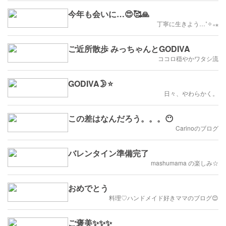
今年も会いに…😍🥰🙏
丁寧に生きよう…˚✧₊⁎
ご近所散歩 みっちゃんとGODIVA
ココロ穏やかワタシ流
GODIVA🌛⭐️
日々、やわらかく。
この差はなんだろう。。。😶
Carinoのブログ
バレンタイン準備完了
mashumama の楽しみ☆
おめでとう
料理♡ハンドメイド好きママのブログ😊
ご褒美✨✨✨