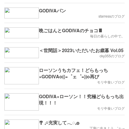
GODIVAパン
starressのブログ
晩ごはんとGODIVAのチョコ🍫
毎日の暮らしの中で。
＜世間話＞2023いただいたお歳暮 Vol.05
cky355のブログ
ローソンうちカフェ！どらもっち
×GODIVAo((=゜ェ゜=))o再び
モリ中食いブログ
GODIVA×ローソン！！究極どらもっち出
現！！！
モリ中食いブログ
🎐 𓈒𓏸充実して𓂃◌𓈒𓐍
丁寧に生きよう…˚✧₊⁎