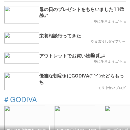
母の日のプレゼントをもらいました🙇‍♀️😊
🎁⋆*
丁寧に生きよう…˚✧₊⁎
栄養相談行ってきた
やまぼうしダイアリー
アウトレットでお買い物🛍🛒𓈒𓂂𓏸
丁寧に生きよう…˚✧₊⁎
優雅な朝🥱☀️にGODIVA(* 'ᵕ' )☆どらもっ
ち
モリ中食いブログ
#
GODIVA