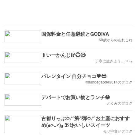
国保料金と任意継続とGODIVA
60歳からのあれこれ
🍢いーかんじ🥢💮😋
丁寧に生きよう…˚✧₊⁎
バレンタイン 自分チョコ💗😍
itsumoegaode3014のブログ
デパートでお買い物とランチ😁
とくみのブログ
古都りっぷ✩.*˚第4弾✩.*˚お土産におすす
め(๑˃̵ᴗ˂̵)و ﾖｼ!おいしいスイーツ
モリ中食いブログ