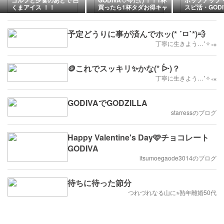
ゴルフと夕食のあとで 白
GODIVA♡今だけ！！1杯
ポップアップ
くまアイス ！！
買ったら1杯タダお得キャ
スピ活・GOD
ンペーン開催
のハイライト
予定どうりに事が済んでホッ(* ´ㅁ`*)💨
丁寧に生きよう…˚✧₊⁎
🪙これでスッキリ✨かな(* ᐕ)？
丁寧に生きよう…˚✧₊⁎
GODIVAでGODZILLA
starressのブログ
Happy Valentine's Day🩷チョコレート
GODIVA
itsumoegaode3014のブログ
待ちに待った節分
つれづれなる山に⭐︎熟年離婚50代