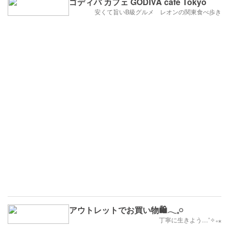
ゴディバ カフェ GODIVA café Tokyo
安くて旨いB級グルメ レオンの関東食べ歩き
アウトレットでお買い物🛍𓂃𓈒𓏸
丁寧に生きよう…˚✧₊⁎