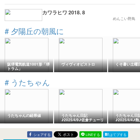
カワラヒワ 2018. 8
めんこい野鳥
#
夕陽丘の朝風に
阪堺電気軌道1001形「堺
ヴィヴィオビストロ
くそ暑い土曜
トラム」
#
うたちゃん
うたちゃんの経県値
うたちゃん日記
うたちゃん日
♪2025/4/9♪佐倉チューリ
♪2025/4/4
ップフェスタ2025
ニ園で爬虫類
い
シェアする
LINEする
はてブする