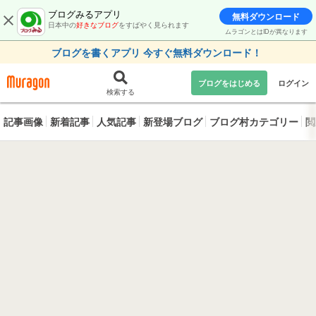
ブログみるアプリ
無料ダウンロード
日本中の
好きなブログ
をすばやく見られます
ムラゴンとはIDが異なります
ブログを書くアプリ 今すぐ無料ダウンロード！
ブログをはじめる
ログイン
検索する
記事画像
新着記事
人気記事
新登場ブログ
ブログ村カテゴリー
閲