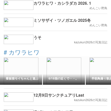
カワラヒワ・カシラダカ 2026. 1
めんこい野鳥
ミソサザイ・ツノガエル 2025冬
めんこい野鳥
うそ
kazukun2626の写真日記
#
カワラヒワ
看板猫モイちゃんと遊ぶ
6/18畑の近くで・・。
早朝鳥撮り散
12月9日サンクチュアリLast
kazukun2626の写真日記