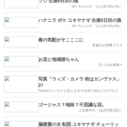
ツジ 生後6日目の孫
ゆいちゃんの「とんぼのめがね」
ハナニラ ボケ ユキヤナギ 生後6日目の孫
ゆいちゃんの「とんぼのめがね」
春の気配がそこここに
安威川の四季プラス
お花と地域猫ちゃん
日々の出来事〜
写真「ウィズ・カメラ 街はカンヴァス」
21
Toshiのエッセイと詩とおすすめ本と絵などのブログ by車戸都志春
ゴージャス？地味？不思議な花。
人生後半の『ほぼ写真日記』
脳梗塞の夫 転院 ユキヤナギ チューリッ