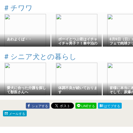
#
チワワ
あわよくば・・
ボーイとつぶ君はイチャ
8月9日（日）
イチャ男子？！車中泊の
フェで肉球ク
ご飯♪
売します
#
シニア犬との暮らし
愛犬に合った介護を探し
体調不良が続いておりま
皆様に本当に
て獣医さんへ
す
そして、原爆
て。
シェアする
LINEする
はてブする
メールする