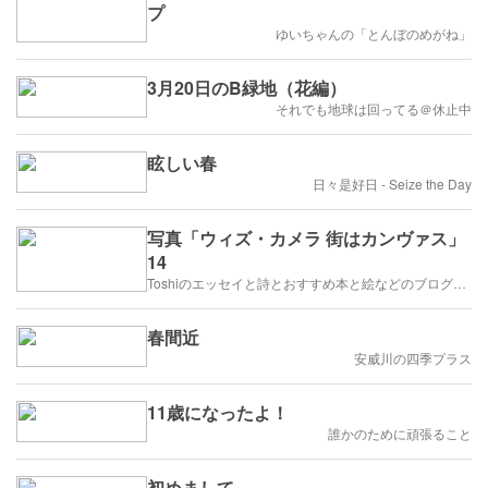
プ
ゆいちゃんの「とんぼのめがね」
3月20日のB緑地（花編）
それでも地球は回ってる＠休止中
眩しい春
日々是好日 - Seize the Day
写真「ウィズ・カメラ 街はカンヴァス」
14
Toshiのエッセイと詩とおすすめ本と絵などのブログ by車戸都志春
春間近
安威川の四季プラス
11歳になったよ！
誰かのために頑張ること
初めまして