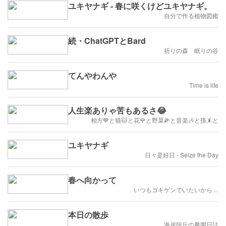
ユキヤナギ - 春に咲くけどユキヤナギ。
自分で作る植物図鑑
続・ChatGPTとBard
祈りの森 眠りの谷
てんやわんや
Time is life
人生楽ありゃ苦もあるさ😂
相方💙と猫🐱と花🌹と野菜🌽と音楽🎶と孫🤸と
ユキヤナギ
日々是好日 - Seize the Day
春へ向かって
いつもゴキゲンでいたいから…
本日の散歩
海岸段丘の農園日誌