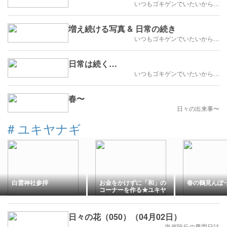
いつもゴキゲンでいたいから…
増え続ける写真 & 日常の続き
いつもゴキゲンでいたいから…
日常は続く…
いつもゴキゲンでいたいから…
春〜
日々の出来事〜
#
ユキヤナギ
白雲神社参拝
お金をかけずに「和」の
春の鶴見んぽ
コーナーを作る★ユキヤ
ナギの剪定
日々の花（050）（04月02日）
海岸段丘の農園日誌