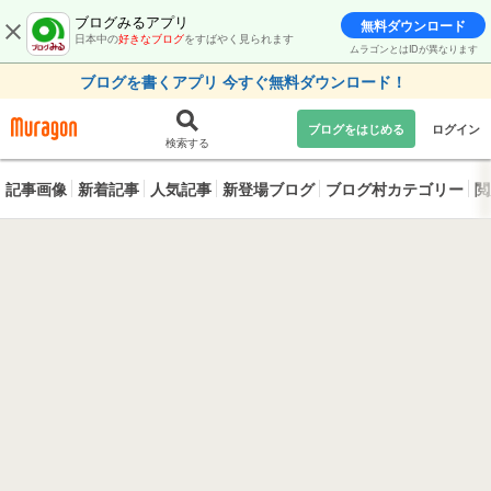
ブログみるアプリ
無料ダウンロード
日本中の
好きなブログ
をすばやく見られます
ムラゴンとはIDが異なります
ブログを書くアプリ 今すぐ無料ダウンロード！
ブログをはじめる
ログイン
検索する
記事画像
新着記事
人気記事
新登場ブログ
ブログ村カテゴリー
閲