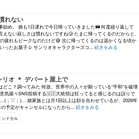
慣れない
事始め。 娘も1日遅れで今日帰っていきました🚃 何度繰り返して
言えない寂しさは慣れないですね🥲 たまに帰ってくるのだからと
私の疲れもピークなのだけど😅 次に帰ってくるのは温かくなる頃か
いったお菓子☺️ サンリオキャラクターズコ...
続きをみる
ンリオ ＊ デパート屋上で
とはどこ？調べてみた 何故、世界中の人々が願っている“平和”を破壊
意気揚々SNS投稿する🇺🇸大統領は狂ってると感じるのは誤りで
…(；▽；)… 娘家族とは月1回以上は顔を合わせているが、2026年
の予定がキャンセルになったから...
続きをみる
ｒンドセル