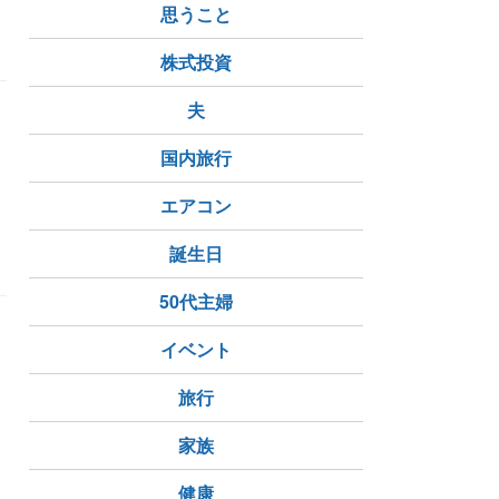
思うこと
株式投資
夫
？
国内旅行
エアコン
誕生日
50代主婦
イベント
旅行
家族
健康