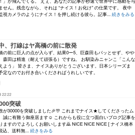
！」が飛んでくる。 えぇ、あなたの記事が秒速で世界中に感動を
せん。残念ながら、それは “ナイス！お化け” の仕業です。 夜中
監視カメラのようにナイス！を押し続ける彼ら。記事...
続きをみる
中、打線はヤ高橋の前に散発
橋の前に巨人の点が入らず、結果0ー5、巨森田もパッとせず、やや
。森田は精進（耐えて頑張る）ですね。 お馴染みニャンこ「こん
えよう」 皆さま、ナイスありがとうございます。日本シリーズま
予定なのでお付き合いくださればうれしいです。
8 22:22
000突破
が30000を突破しました🎉🎊 これまでナイス★してくださったム
、誠に有難う御座居ます☺️ これからも役に立つ面白いブログ記事
すのでよろしくお願いします🙇 NICE NICE NICE [ ナイス橋本
（税込、送料無...
続きをみる