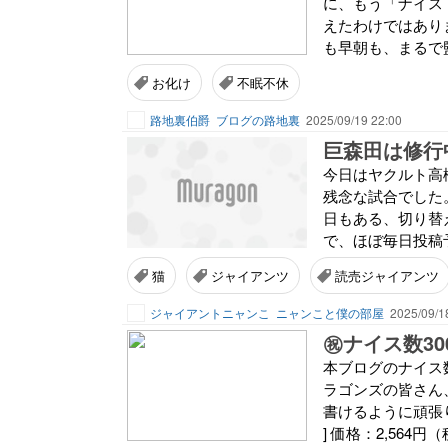
に、もう「ナイス
えたわけではありま
も早朝も、まるで
お化け
不眠不休
路地裏伯爵
ブログの路地裏
2025/09/19 22:00
巨森田は修行
今日はヤクルト高
残念な試合でした
日もある、切り替
で、ほぼ毎日投稿
猫
ジャイアンツ
読売ジャイアンツ
ジャイアントニャンこ
ニャンこと僕の部屋
2025/09/1
㊗ナイス数30
本ブログのナイス数
ラゴンズの皆さん
書けるように頑張りま
] 価格：2,564円