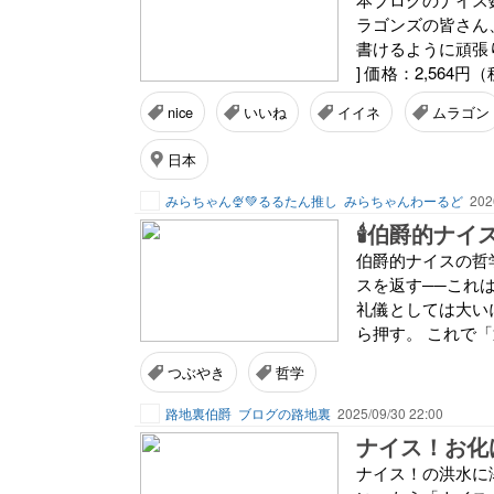
ラゴンズの皆さん
書けるように頑張りま
] 価格：2,564円
nice
いいね
イイネ
ムラゴン
日本
みらちゃん🍨💚るるたん推し
みらちゃんわーるど
202
🕯伯爵的ナイ
伯爵的ナイスの哲学
スを返す──これ
礼儀としては大い
ら押す。 これで「
つぶやき
哲学
路地裏伯爵
ブログの路地裏
2025/09/30 22:00
ナイス！お化
ナイス！の洪水に