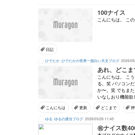
100ナイス
こんにちは。 こ
日記
ひでたか
ひでたかの世界一面白い天文ブログ
2026/05
あれ、どこま
こんにちは。 こ
る。笑 パソコン
か〜。笑 でもま
いなしおり機能欲
こんにちは
更新
どこまで
押
ゆる
ゆるの適当ブログ
2026/03/26 11:45
㊗ナイス数40
本ブログのナイス数