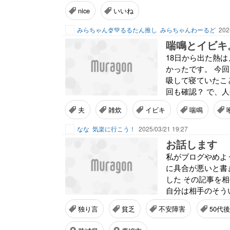
nice
いいね
みらちゃん🍨💚るるたん推し
みらちゃんわーるど
202
喘鳴とイビキ
18日から出た熱
かったです。 今
吸して寝ていたこ
回も確認？ で、人
夫
雑炊
イビキ
喘鳴
なな
気楽に行こう！
2025/03/21 19:27
お話します
私がブログやめよ
に具合が悪いと書
した その記事を
自分は相手のそうい
独り言
貧乏
不安障害
50代