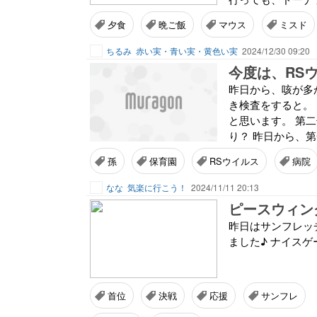
夕食
晩ご飯
マウス
ミスド
ちるみ
赤い実・青い実・黄色い実
2024/12/30 09:20
今度は、RS
昨日から、咳が多
き検査をすると。
と思います。 第
り？ 昨日から、第
孫
保育園
RSウイルス
病院
なな
気楽に行こう！
2024/11/11 20:13
ピースウィン
昨日はサンフレッ
ました♪ ナイスゲ
首位
決戦
応援
サンフレ