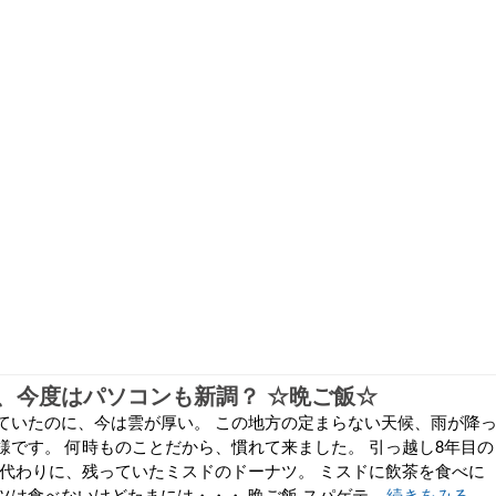
、今度はパソコンも新調？ ☆晩ご飯☆
ていたのに、今は雲が厚い。 この地方の定まらない天候、雨が降
様です。 何時ものことだから、慣れて来ました。 引っ越し8年目の
の代わりに、残っていたミスドのドーナツ。 ミスドに飲茶を食べに
は食べないけどたまには・・・ 晩ご飯 スパゲテ...
続きをみる