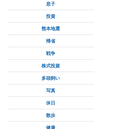
息子
投資
熊本地震
帰省
戦争
株式投資
多頭飼い
写真
休日
散歩
健康