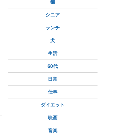
猫
を
シニア
ランチ
blog
犬
生活
60代
日常
仕事
ダイエット
映画
音楽