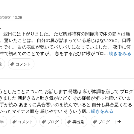
5/06/01 13:29
。
は、翌日には下がりました。 ただ風邪特有の関節痛で体の節々は痛
回、驚いたことは。 自分の鼻が詰まっている感じはないのに、口呼
とです。 舌の表面が乾いてバリバリになっていました。 夜中に何
生で初めてのことですが。 息をするたびに喉がゴロ...
続きをみる
喉
コメント
うとしたことについて お話します 発端は 私が体調を崩して ブログ
きました 朝起きると吐き気がひどく その症状がずっと続いていま
相手が読み あまりに具合悪いのを読んでいると 自分も具合悪くなる
ったマイナス面を 感じやすい そういう病...
続きをみる
後半
コメント
ブログ
再出発
ブログ トラブル