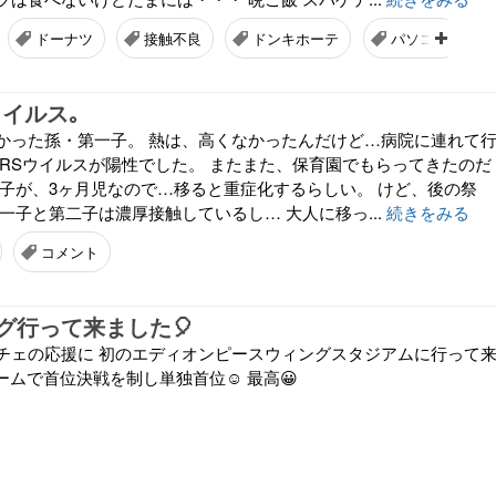
ドーナツ
接触不良
ドンキホーテ
パソコン
ウイルス｡
かった孫・第一子。 熱は、高くなかったんだけど…病院に連れて
 RSウイルスが陽性でした。 またまた、保育園でもらってきたのだ
二子が、3ヶ月児なので…移ると重症化するらしい。 けど、後の祭
一子と第二子は濃厚接触しているし… 大人に移っ...
続きをみる
コメント
グ行って来ました🎈
チェの応援に 初のエディオンピースウィングスタジアムに行って
ームで首位決戦を制し単独首位☺️ 最高😀