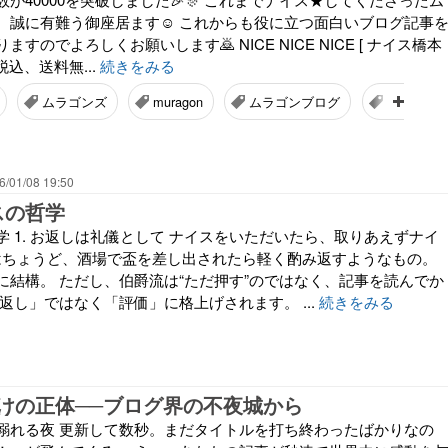
、誠に有難う御座居ます☺️ これからも役に立つ面白いブログ記事
すのでよろしくお願いします🙇 NICE NICE NICE [ ナイス橋本
（税込、送料無...
続きをみる
ムラゴンズ
muragon
ムラゴンブログ
ブログ
6/01/08 19:50
スの哲学
 1. お返しは礼儀として ナイスをいただいたら、取りあえずナイ
はちょうど、酒場で盃を差し出されたら軽く酌み返すようなもの。
に結構。 ただし、伯爵流は“ただ押す”のではなく、記事を読んでか
返し」ではなく「評価」に格上げされます。 ...
続きをみる
けの正体──ブログ界の不夜城から
溺れる夜 更新して数秒。まだタイトルを打ち終わったばかりなの