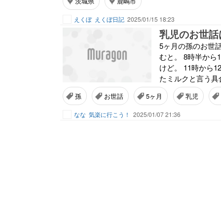
茨城県
鹿嶋市
えくぼ
えくぼ日記
2025/01/15 18:23
乳児のお世話
5ヶ月の孫のお世話
むと。 8時半から
けど。 11時から
たミルクと言う具合
孫
お世話
5ヶ月
乳児
なな
気楽に行こう！
2025/01/07 21:36