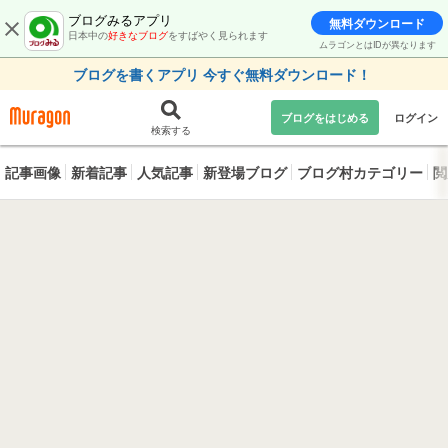
ブログみるアプリ
無料ダウンロード
日本中の
好きなブログ
をすばやく見られます
ムラゴンとはIDが異なります
ブログを書くアプリ 今すぐ無料ダウンロード！
ブログをはじめる
ログイン
検索する
記事画像
新着記事
人気記事
新登場ブログ
ブログ村カテゴリー
閲