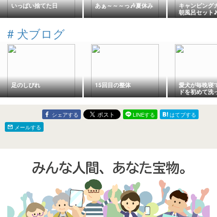
いっぱい捨てた日
あぁ～～～っ🎶夏休み
キャンピング
朝風呂セット
ァビ♪さらに
#
犬ブログ
足のしびれ
15回目の整体
愛犬が毎晩寝
ドを初めて洗
訝な顔で監視
w
シェアする
LINEする
はてブする
メールする