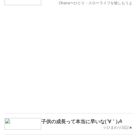
Ohana〜ひとり・スローライフを愉しもうよ
子供の成長って本当に早いな(´∀｀)🎶
☆ひまわり日記★