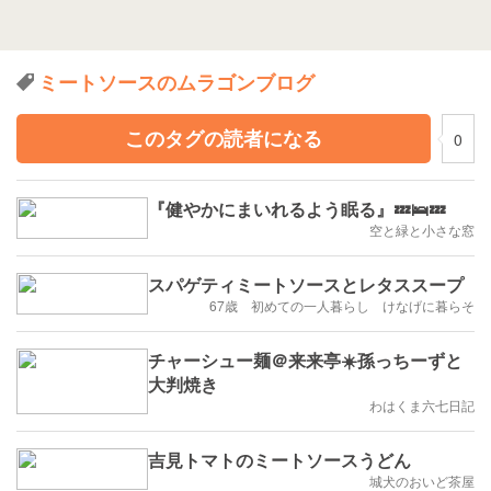
ミートソースのムラゴンブログ
このタグの読者になる
0
『健やかにまいれるよう眠る』💤🛌💤
空と緑と小さな窓
スパゲティミートソースとレタススープ
67歳 初めての一人暮らし けなげに暮らそ
チャーシュー麺＠来来亭☀️孫っちーずと
大判焼き
わはくま六七日記
吉見トマトのミートソースうどん
城犬のおいど茶屋