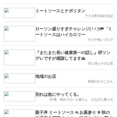
ミートソースとナポリタン
アラ古希主婦の日記
ローソン盛りすぎチャレンジ( •̀ •́ )୨⚑︎゛ミ
ートソースはハイカロリー
モリ中食いブログ
『またまた長い健康第一の話し』🤣ツン
デレですが感謝してます🙏
空と緑と小さな窓
地域のお店
団地のひろこさん
別れは急にやってくる。
67歳 初めての一人暮らし けなげに暮らそ
親子丼 ミートソース ➬ お墓参り ✲ 秋の