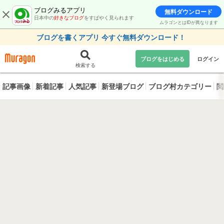
ブログみるアプリ
無料ダウンロード
日本中の
好きなブログ
をすばやく見られます
ムラゴンとはIDが異なります
ブログを書くアプリ 今すぐ無料ダウンロード！
ブログをはじめる
ログイン
検索する
記事画像
新着記事
人気記事
新登場ブログ
ブログ村カテゴリー
閲