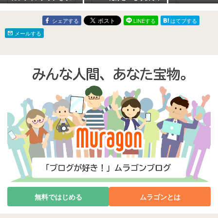
スメ！！scopeさんのプ
備？？ すでにクリスマス
ッチ収穫祭在庫数わずか
気分満載な激カワアイテ
ですよー。
ムたちヾ(*´∀｀*)ﾉ
シェアする
LINEする
はてブする
メールする
無料ではじめる
ムラゴンとは