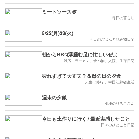
ミートソース🍝
毎日の暮らし
5/22(月)23(火)
今日のごはんと飲み物日記
朝からBBQ浮腫む足に忙しいぜよ
難病、ラーメン、食べ物、入院、生存日記
疲れすぎて大丈夫？＆母の日の夕食
人生は修行 。中国江蘇省生活
週末の夕飯
団地のひろこさん
今日も土作りに行く / 最近実感したこと
日々のひとこと日記