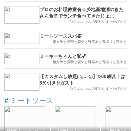
プロのお料理教室有☆彡地産地消のきた
さん食堂でランチ食べてきたじょ
(๑ÒωÓ๑)
仙台tabenecoの楽しいまたたび☆彡
ミートソーススパ🍝
相方💙と猫🐱と花🌹と野菜🌽と音楽🎶と孫🤸と
ミーキーちゃんと私💕
相方💙と猫🐱と花🌹と野菜🌽と音楽🎶と孫🤸と
【カスタムし放題( ˃̶͈ ᴗ ˂̶͈ )】✨60歳以上は
5％引き✨ガスト
仙台tabenecoの楽しいまたたび☆彡
#
ミートソース