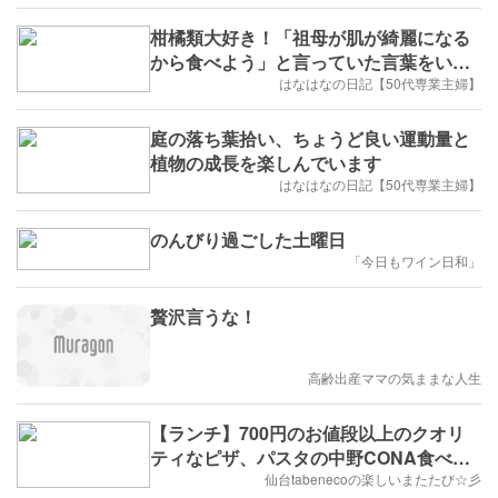
柑橘類大好き！「祖母が肌が綺麗になる
から食べよう」と言っていた言葉をいつ
も思い出しています
はなはなの日記【50代専業主婦】
庭の落ち葉拾い、ちょうど良い運動量と
植物の成長を楽しんでいます
はなはなの日記【50代専業主婦】
のんびり過ごした土曜日
「今日もワイン日和」
贅沢言うな！
高齢出産ママの気ままな人生
【ランチ】700円のお値段以上のクオリ
ティなピザ、パスタの中野CONA食べて
きたじょ(๑ÒωÓ๑)
仙台tabenecoの楽しいまたたび☆彡