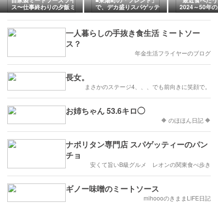
自家製ミートソースライ
■東陽町の「フレンド」
”最近食べた
ス〜仕事終わりの夕飯ミ
で、デカ盛りスパゲッテ
2024～50年
ッション🛺💭＆キャンプ
ィ！
の準備🏕️〜
一人暮らしの手抜き食生活 ミートソー
ス？
年金生活フライヤーのブログ
長女。
まさかのステージ4、、、でも前向きに笑顔で。
お姉ちゃん 53.6キロ◯
🔶 のほほん日記 🔶
ナポリタン専門店 スパゲッティーのパン
チョ
安くて旨いB級グルメ レオンの関東食べ歩き
ギノー味噌のミートソース
mihoooのきままLIFE日記