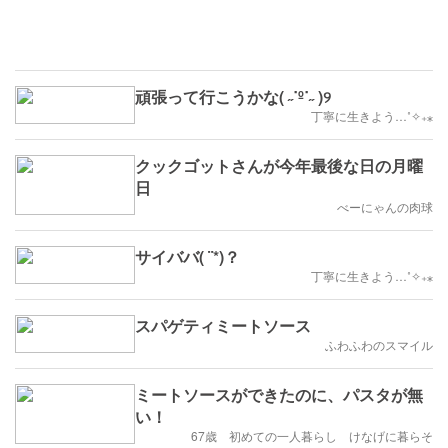
頑張って行こうかな( ˶˙º˙˶ )୨
丁寧に生きよう…˚✧₊⁎
クックゴットさんが今年最後な日の月曜
日
べーにゃんの肉球
サイババ( ¨*)？
丁寧に生きよう…˚✧₊⁎
スパゲティミートソース
ふわふわのスマイル
ミートソースができたのに、パスタが無
い！
67歳 初めての一人暮らし けなげに暮らそ