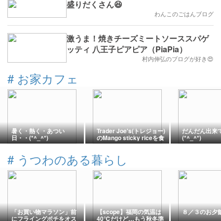
盛りだくさん😆
わんこのごはんブログ
激うま！焼きチーズミートソーススパゲ
ッティ 八王子ピアピア（PiaPia）
村内伸弘のブログが好き😍
#
お家カフェ
暑く・熱く・あつい
Trader Joe's(トレジョー)
だんだん出来
日・・(*^_^*)
のMango sticky riceを食
(*^_^*)
す♪
#
うつわのある暮らし
「お買い物マラソン」前
【scope】福岡の気温は
８／３のお夕
にフライングポチをオス
40℃だけど…もう秋冬準