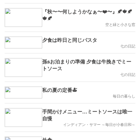
『秋〜〜何しようかなぁ〜❤️〜』🍂🍁🍂
🍁🍂
空と緑と小さな窓
夕食は昨日と同じパスタ
七の日記
孫sお泊まりの準備 夕食は牛挽きでミー
トソース
七の日記
私の夏の定番🍝
毎日の暮らし
手間かけメニュー…ミートソースは唯一
自慢
インディアン・サマー ～毎日が小春日和～
外食