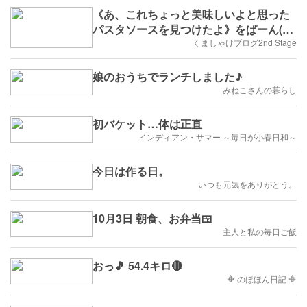
《あ、これちょっと美味しいよと思った
パスタソースを見つけたよ》をぱーん(*
´ω｀*) VOL262
くましゃけブログ2nd Stage
娘のおうちでランチしました♪
みねこさんの暮らし
初バケット…体は正直
インディアン・サマー ～毎日が小春日和～
今日は作る日。
いつも元気をありがとう。
10月3日 朝食、お弁当🍱
主人と私の毎日ご飯
おっ🎵 54.4キロ🔴
🔶 のほほん日記 🔶