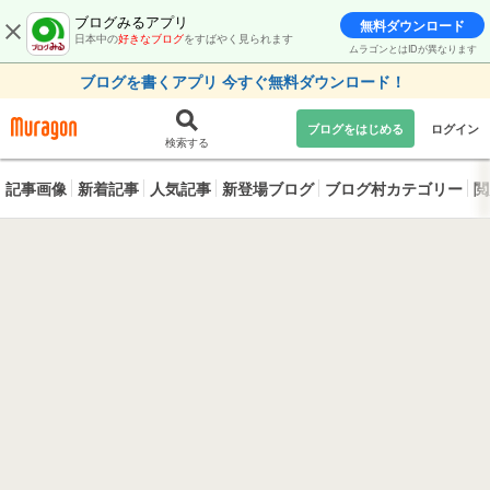
ブログみるアプリ
無料ダウンロード
日本中の
好きなブログ
をすばやく見られます
ムラゴンとはIDが異なります
ブログを書くアプリ 今すぐ無料ダウンロード！
ブログをはじめる
ログイン
検索する
記事画像
新着記事
人気記事
新登場ブログ
ブログ村カテゴリー
閲