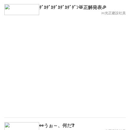
ﾀﾞｶﾀﾞｶﾀﾞｶﾀﾞｶﾀﾞﾀﾞﾝ🥁正解発表🎉
㈲光正建設社員
👀うぉ～、何だ❓