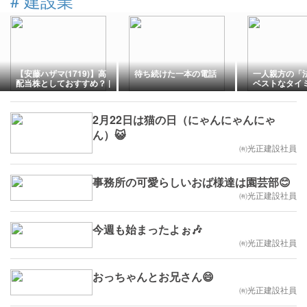
#
建設業
【安藤ハザマ(1719)】高
待ち続けた一本の電話
一人親方の「
配当株としておすすめ？ |
ベストなタイ
累進配当と増配期待を徹
つ？メリット
底分析 | 22豆目
税理士が解説
2月22日は猫の日（にゃんにゃんにゃ
ん）😺
㈲光正建設社員
事務所の可愛らしいおば様達は園芸部😊
㈲光正建設社員
今週も始まったよぉ🎶
㈲光正建設社員
おっちゃんとお兄さん😄
㈲光正建設社員