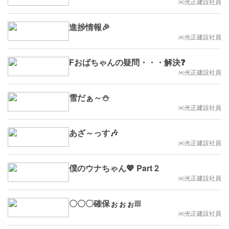
㈲光正建設社員
進捗情報🎉
㈲光正建設社員
Fおばちゃんの疑問・・・解決❓
㈲光正建設社員
雪だぁ～⛄
㈲光正建設社員
あざ～っす🎶
㈲光正建設社員
僕のウナちゃん💖 Part 2
㈲光正建設社員
〇〇〇確保ぉぉぉ❕❕❕
㈲光正建設社員