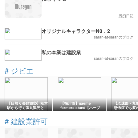
愚痴日記
オリジナルキャラクターN0．2
saran-at-saranのブログ
私の本業は建設業
saran-at-saranのブログ
#
ジビエ
【日帰り長野旅②】松本
【鴨川市】naeme
【玖珠郡・九
駅から行く弾丸観光と
farmers stand【ハーブ
恐怖症でも渡
「くるみ蕎麦」「信州鹿
やジビエの古民家カフ
重“夢”大吊橋
肉蕎麦」
ェ】
ビエバーガー
#
建設業許可