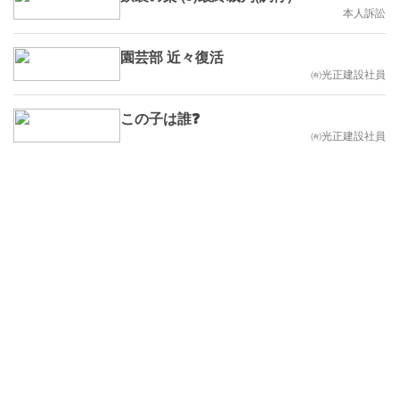
本人訴訟
園芸部 近々復活
㈲光正建設社員
この子は誰❓
㈲光正建設社員