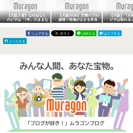
【大阪入管】なぜあなた
【大阪2026】万博バブル
【大阪】「大
のビザは「1年」のままな
崩壊？現場が止まる本当
ビザは取れる
のか？更新で「3年・5
の危機と、生き残る社長
い！不許可に
年」を勝ち取るための絶
が選ぶ「特定技能」とい
原因「専攻の
対条件
う選択
は？
シェアする
LINEする
はてブする
メールする