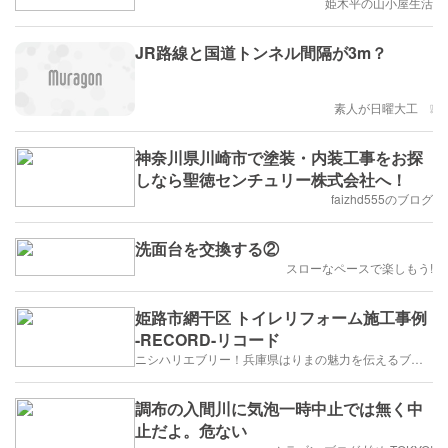
姫木平の山小屋生活
JR路線と国道トンネル間隔が3m？
素人が日曜大工 ❕
神奈川県川崎市で塗装・内装工事をお探
しなら聖徳センチュリー株式会社へ！
faizhd555のブログ
洗面台を交換する②
スローなペースで楽しもう!
姫路市網干区 トイレリフォーム施工事例
-RECORD-リコード
ニシハリエブリー！兵庫県はりまの魅力を伝えるブログ【西播磨】
調布の入間川に気泡一時中止では無く中
止だよ。危ない