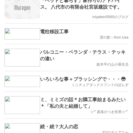
「ペットと暮らす」家作りのアドバイ
ス。 八代市の有限会社宮坂建設です。
miyaken5060のブログ
電柱移設工事
雲の影～from Usa
バルコニー・ベランダ・テラス・テッキ
の違い
姫木平の山小屋生活
いろいろな事＋ブラッシングで・・・😳
ミニチュアダックスフンドのぽんず
ミ、ミミズの話＊お隣工事始まるみたい
＊「私の夫と結婚して」
☆*ﾟ真珠のつき世界☆*ﾟ
続・続？大人の恋
YUのダイアリー