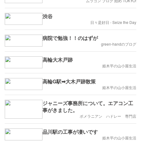
ムラゴン ブログ 始め TOKYO!
渋谷
日々是好日 - Seize the Day
病院で勉強！！のはずが
green-handのブログ
高輪大木戸跡
姫木平の山小屋生活
高輪G駅➡大木戸跡散策
姫木平の山小屋生活
ジャニーズ事務所について。エアコン工
事がきました。
ポメラニアン ハドレー 専門店
品川駅の工事が凄いです
姫木平の山小屋生活