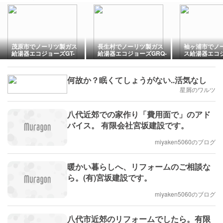
茂原市でノーリツ製ガス
長生村でノーリツ製ガス
袖ヶ浦市でノ
給湯器エコジョーズGT-
給湯器エコジョーズGRQ-
ス給湯器エコジ
C2472SAW-1へ取替
C1672SA-1へ取替
C2072SAW-
何故か？眠くてしょうがない..活気なし
星屑のワルツ
八代近郊での家作り「費用面で」のアド
バイス。 有限会社宮坂建設です。
miyaken5060のブログ
暖かい暮らしへ、リフォームのご相談な
ら。(有)宮坂建設です。
miyaken5060のブログ
八代市近郊のリフォームでしたら。有限