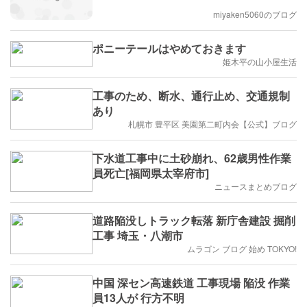
miyaken5060のブログ
ポニーテールはやめておきます
姫木平の山小屋生活
工事のため、断水、通行止め、交通規制
あり
札幌市 豊平区 美園第二町内会【公式】ブログ
下水道工事中に土砂崩れ、62歳男性作業
員死亡[福岡県太宰府市]
ニュースまとめブログ
道路陥没しトラック転落 新庁舎建設 掘削
工事 埼玉・八潮市
ムラゴン ブログ 始め TOKYO!
中国 深セン高速鉄道 工事現場 陥没 作業
員13人が 行方不明