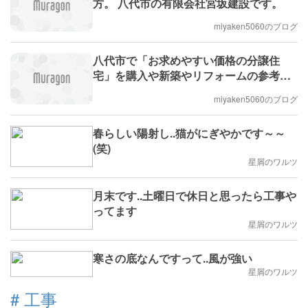
方。 八代市の有限会社宮坂建設です。
miyaken5060のブログ
八代市で「お求めやすい価格の分譲住
宅」を購入や新築やリフォームの参考に
見学されませんか。有限会社宮坂建設で
miyaken5060のブログ
す。
春らしい陽射し..猫がにぎやかです～～
(笑)
星屑のワルツ
月末です..土曜日で休日と思ったら工事や
ってます
星屑のワルツ
寒さの底なんですって..風が強い
星屑のワルツ
#
工事