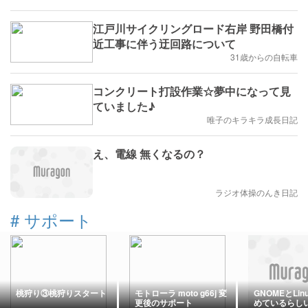
江戸川サイクリングロード右岸 野田橋付
近工事に伴う迂回路について
31歳からの自転車
コンクリート打設作業☆夢中になって見
ていました♪
唯子のキラキラ成長日記
え、電線 無くなるの？
ラジオ体操のんき日記
#
サポート
桃狩り③桃狩りスタート
モトローラ moto g66j 変
GNOMEとLinu
更後のサポート
めているらし