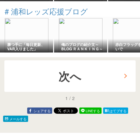
ージョンのア
ートは誰が責
#
浦和レッズ応援ブログ
きか？
勝つ手に「毎日更新、
俺のブログの紹介文～
赤白フラッグを
VAR入りました」
BLOG ＲＡＮＫＩＮＧ～
いで
②更新して頂きました。
次へ
1
/
2
シェアする
LINEする
はてブする
メールする