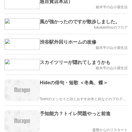
急百貨店本店）
姫木平の山小屋生活
風が強かったのですが散歩しました。
fukukaichouのブログ
渋谷駅外回りホームの改修
姫木平の山小屋生活
スカイツリーが隠れてしまうかも
姫木平の山小屋生活
Hideの俳句・短歌 ＜冬鳥、蝶＞
Toshiのエッセイと詩とおすすめ本と絵などのブログ by車戸都志春
予知能力？トイレ問題やっと前進
還暦からのリスタート