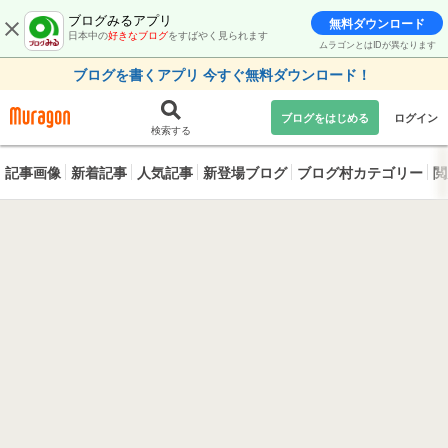
ブログみるアプリ
無料ダウンロード
日本中の
好きなブログ
をすばやく見られます
ムラゴンとはIDが異なります
ブログを書くアプリ 今すぐ無料ダウンロード！
ブログをはじめる
ログイン
検索する
記事画像
新着記事
人気記事
新登場ブログ
ブログ村カテゴリー
閲