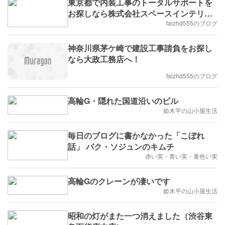
東京都で内装工事のトータルサポートを
お探しなら株式会社スペースインテリア
クラへ！
faizhd555のブログ
神奈川県茅ケ崎で建設工事請負をお探し
なら大政工務店へ！
faizhd555のブログ
高輪G・隠れた国道沿いのビル
姫木平の山小屋生活
毎日のブログに書かなかった「こぼれ
話」 パク・ソジュンのキムチ
赤い実・青い実・黄色い実
高輪Gのクレーンが凄いです
姫木平の山小屋生活
昭和の灯がまた一つ消えました（渋谷東