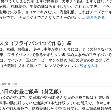
も食べ尽くしました😝 まずは南瓜蓉（カボチャ餡)。まずくはないで
ャ味。 桃桃姜茶。生姜の味はあまりしない。これも大丈夫。 巧克
生焼け失敗作チョコケーキみたい。 海盐乳酪。これはチーズケー
たです。 今日ラジオでこんなリスナーの話が。...
続きをみる
スタ（フライパン1つで作る）🍝
は、素麺、お蕎麦、冷やし中華が多い たまには、じじの好きなパ
簡単、フライパン1つで作るナポリタン🍝 深め大きめのフライパンで
具は、ウインナ、玉ねぎ、ピーマンを炒め 前日の夕食の🍺に少し添
（冷蔵庫に入れて置いて、レンジでチン） パ...
続きをみる
2/08/28 09:00
い日のお昼ご飯🍝（貧乏飯）
行くのが面倒で、冷蔵庫が空っぽ そんな日のお昼ご飯は？ 買い置
凍庫の隅に残っていた油揚げ 1本だけ残っていた胡瓜で、冷やしキ
ョウガや刻み海苔で、結構美味しそう😊 普段でも、昼は簡単麺類が多