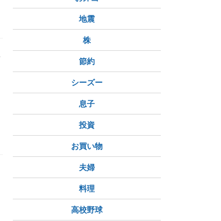
地震
株
ぎ
節約
シーズー
息子
イエット
投資
お買い物
夫婦
料理
高校野球