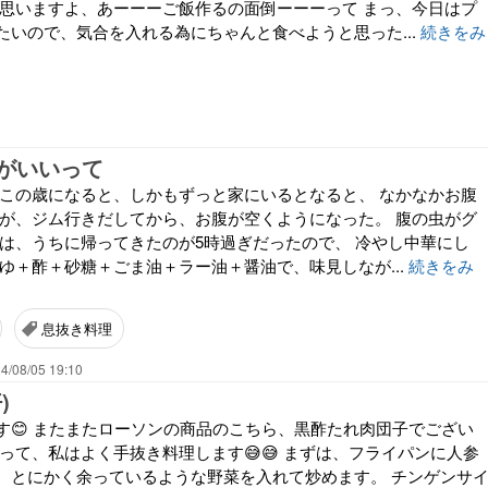
々思いますよ、あーーーご飯作るの面倒ーーーって まっ、今日はプ
たいので、気合を入れる為にちゃんと食べようと思った...
続きをみ
がいいって
 この歳になると、しかもずっと家にいるとなると、 なかなかお腹
れが、ジム行きだしてから、お腹が空くようになった。 腹の虫がグ
日は、うちに帰ってきたのが5時過ぎだったので、 冷やし中華にし
ゆ＋酢＋砂糖＋ごま油＋ラー油＋醤油で、味見しなが...
続きをみ
息抜き料理
4/08/05 19:10
)
す😊 またまたローソンの商品のこちら、黒酢たれ肉団子でござい
って、私はよく手抜き料理します😅😅 まずは、フライパンに人参
、とにかく余っているような野菜を入れて炒めます。 チンゲンサ