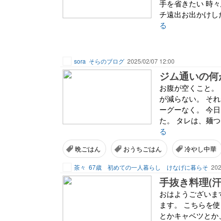
手を省きたい 時
チ遠出お出かけし
る
sora
そらのブログ
2025/02/07 12:00
ジム通いの何
お腹が空くこと。
が減らない。 そ
ーグーなく。 今
た。 タレは、麺つ
る
晩ごはん
おうちごはん
冷やし中華
茶々
67歳 初めての一人暮らし けなげに暮らそ
202
手抜き料理(汗
おはようございま
ます。 こちらを使
とかキャベツとか