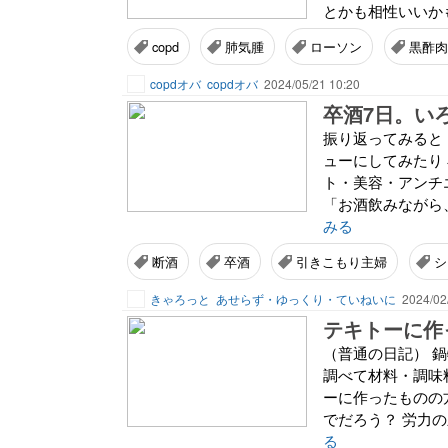
とかも相性いいかも
copd
肺気腫
ローソン
黒酢肉
copdオバ
copdオバ
2024/05/21 10:20
振り返ってみると
ューにしてみたり
ト・美容・アンチ
「お酒飲みながら
みる
断酒
卒酒
引きこもり主婦
シ
きゃろっと
あせらず・ゆっくり・ていねいに
2024/02
テキトーに作
（普通の日記） 
調べて材料・調味
ーに作ったものの
でだろう？ 労力の
る