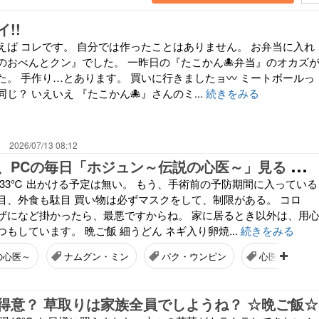
!!
えば コレです。 自分では作ったことはありません。 お弁当に入れ
のおべんとクン』でした。 一昨日の『たこかん🐙弁当』のオカズ
。 手作り…とあります。 買いに行きましたョ〰️ ミートボールっ
じ？ いえいえ 『たこかん🐙』さんのミ...
続きをみる
。
2026/07/13 08:12
韓
ドラ、数独、PCの毎日「ホジュン～伝説の心医～」見る ☆晩ご飯☆
温33℃ 出かける予定は無い。 もう、手術前の予防期間に入っている
目、外食も駄目 買い物は必ずマスクをして、制限がある。 コロ
ザになど掛かったら、最悪ですからね。 家に居るとき以外は、用
もしています。 晩ご飯 細うどん ネギ入り卵焼...
続きをみる
の心医～
ナムグン・ミン
パク・ウンピン
心医
得意？ 草取りは家族全員でしようね？ ☆晩ご飯☆