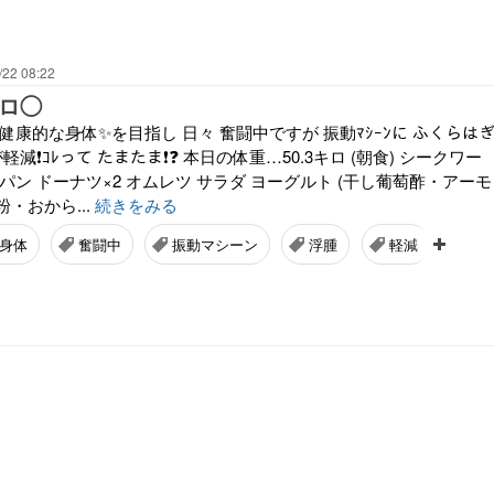
/22 08:22
キロ◯
健康的な身体✨を目指し 日々 奮闘中ですが 振動ﾏｼｰﾝに ふくらは
軽減❗ｺﾚって たまたま❗❓ 本日の体重…50.3キロ (朝食) シークワー
パン ドーナツ×2 オムレツ サラダ ヨーグルト (干し葡萄酢・アーモ
・おから...
続きをみる
身体
奮闘中
振動マシーン
浮腫
軽減
ダ