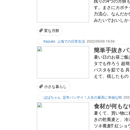
残りの4つの月餅
す。まさにカボチ
力流心。なんだか
みたいでおいしかっ
変な月餅
Kazuko
上海での日常生活
2022/09/09 19:59
簡単手抜きパ
暑い日のお昼ご飯
タでも作ろう 超
パスタを茹でる 
えて、残したもの 
小さな暮らし
ばばちゃん
定年バンザイ！人生の最高に幸福な時
202
食材が何もな
暑くて、買い物に
きの乾蕎麦と、冷
ツネ蕎麦⁉ 紅シ