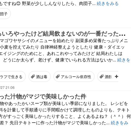
ですね😊 野菜が少ししんなりしたら、肉団子...
続きをみる
団子
卒
酒7日。いろいろやったけど結局飲まないのが一番だった引きこもり主婦の現実
 マゴワヤサシイのメニューを始めたり 副菜多め栄養たっぷりメニ
 小麦を控えてみたり 自律神経整えようとしたり 健康・ダイエッ
エイジングのためにと、あれこれやってみたけど 結局わたしは
、どうにか太らず、老けず、健康でいられる方法はないか...
続きを
ラフで生きる
酒は毒
アルコール依存性
酒飲まなきゃ
/27 21:06
った汁物がマジで美味しかった件
鍋物やあったかいスープ類が美味しい季節になりました。 レシピを
料を計量して手順通りに手間暇かけて調理したものよりも、テキト
方がすっごく美味しかったりすること、よくあるよね？（＾＾） 
差？ 先日テキトーに作った汁物がマジで美味しかった...
続きをみ