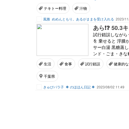
テキトー料理
汁物
風雅
めめんともり。あるがままを受け入れる
2023/11
あら❗❓ 50.3
試行錯誤しながら 
を 乗せると 浮腫が
サー白湯 黒糖蒸し
ンド・ごま・きな粉
生活
食事
試行錯誤
健康的な
千葉県
きゅぴパラ子
🔶 のほほん日記 🔶
2023/08/02 11:49