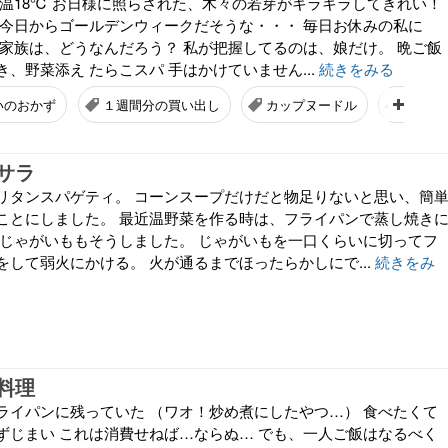
気温18℃ お日様に照らされた、木々の若芽がキラキラしてきれい！
 今日からゴールデンウィークだそうな・・・ 毎日お休みの私に
 家族は、どうなんだろう？ 私が把握してるのは、娘だけ。 晩ご飯
、野菜添え たらこスパ 手はかけていません...
続きをみる
いのおかず
１週間分の買い出し
カップヌードル
お米
サラ
リタンスパゲティ。 コーンスープだけだと物足りないと思い、簡
ことにしました。 最近温野菜を作る時は、フライパンで蒸し焼き
のじゃがいももそうしました。 じゃがいもを一口くらいに切ってフ
して弱火にかける。 火が通るまでほったらかしにで...
続きをみ
料理
ライパンに残っていた （ワオ！炒め煮にしたやつ…） 食べたくて
ずじまい これは消費せねば…ならぬ… でも、一人ご飯はなるべく