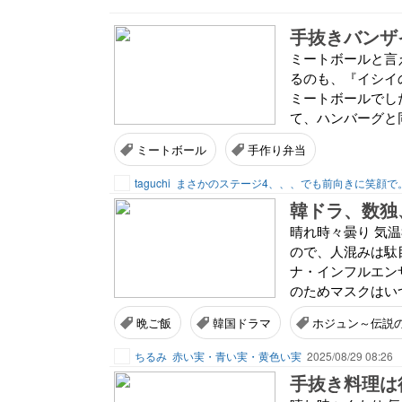
手抜きバンザイ
ミートボールと言
るのも、『イシイ
ミートボールでした
て、ハンバーグと同
ミートボール
手作り弁当
taguchi
まさかのステージ4、、、でも前向きに笑顔で
晴れ時々曇り 気
ので、人混みは駄
ナ・インフルエン
のためマスクはいつ
晩ご飯
韓国ドラマ
ホジュン～伝説
ちるみ
赤い実・青い実・黄色い実
2025/08/29 08:26
手抜き料理は