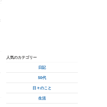
が
人気のカテゴリー
日記
心
50代
長編ドラマ
１週間分の買い出し
部屋の片付け
日々のこと
生活