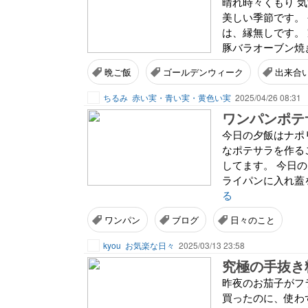
晴れ時々くもり 
美しい季節です。
は、縁無しです。
豚バラオーブン焼き
晩ご飯
ゴールデンウィーク
出来合
ちるみ
赤い実・青い実・黄色い実
2025/04/26 08:31
ワンパンポテ
今日の夕飯はナポ
なポテサラを作る
してます。 今日
ライパンに入れ蓋を
る
ワンパン
ブログ
日々のこと
kyou
お気楽な日々
2025/03/13 23:58
究極の手抜き
昨夜のお茄子がフ
買ったのに、使わ