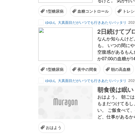
るけど。 気が付い
1型糖尿病
血糖コントロール
トレシ
ゆゆん
大真面目だがいつでも行きあたりバッタリ
202
2日続けてブ
なんか知らんけど。
も。 いつの間にや
空腹感があるもんだ
か07:00の血糖が14
1型糖尿病
夜中の間食
朝の高血糖
ゆゆん
大真面目だがいつでも行きあたりバッタリ
202
朝食後は眠い
おはよう。 朝ご
もまだつけてるし
い。 ご飯食べて
ど、仕事があるか
おはよう