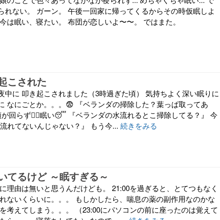
られない。 ガーン。 午後一回家に帰ってくるからその時仮眠しよ
く今は眠い、寝たい。 布団が恋しいよ〜〜。 ではまた。
起こされた
夜中に 叩き起こされました（3時過ぎた頃） 気持ちよく深い眠りに
に なにごとか。。。😨 『ベランダの掃除した？葉っぱ取ってあ
頭が回らず🙂‍↕️眠い😴 『ベランダの水流れるとこ掃除してる？』 今
『流れてないんじゃない？』 もう今...
続きをみる
いてるけど ～眠すぎる～
に理由は無いと思うんだけども。 21:00を過ぎると、とてつもなく
られないくらいに。。。 もしかしたら、喘息の薬の副作用なのかな
を考えてしまう。。。 （23:00にパソコンの前に座ったのは覚えて