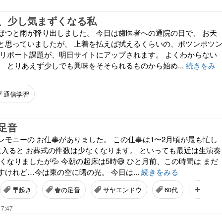
、少し気まずくなる私
ぽつと雨が降り出しました。 今日は歯医者への通院の日で、 お天
と思っていましたが、 上着を払えば拭えるくらいの、ポツンポツ
のリポート課題が、明日サイトにアップされます。 よくわからない
 とりあえず少しでも興味をそそられるものから始め...
続きをみ
通信学習
足音
レモニーの お仕事がありました。 この仕事は1〜2月頃が最も忙し
に入ると お葬式の件数は少なくなります。 といっても最近は生演奏
くなりましたが💦 今朝の起床は5時😅 ひと月前、この時間は まだ
けれど…今は東の空に曙の光。 今日は...
続きをみる
早起き
春の足音
サヤエンドウ
60代
生活
17:47