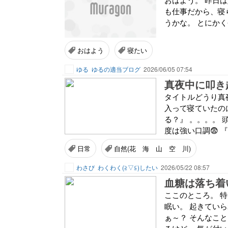
も仕事だから、寝
うかな。 とにか
おはよう
寝たい
ゆる
ゆるの適当ブログ
2026/06/05 07:54
真夜中に叩き
タイトルどうり真
入って寝ていたの
る？』 。。。。 
度は強い口調😨 
日常
自然(花 海 山 空 川)
わさび
わくわく(⁠≧⁠▽⁠≦⁠)したい
2026/05/22 08:57
血糖は落ち着
ここのところ。 特
眠い。 起きてい
ぁ～？ そんなこと