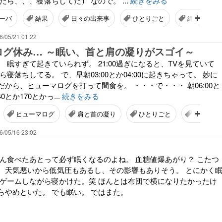
たら、、、寝落ちしてた） なので。 ...
続きをみる
ーバ
結果
日々の出来事
ひとりごと
縄文柴犬
6/05/21 01:22
ログ休み… ～眠い、首と肩の凝りがスゴイ～
 眠すぎて起きていられず。 21:00過ぎになると、TVを見ていて
ら寝落ちしてる。 で、早朝03:00とか04:00に起きちゃって。 妙に
から、ヒューマログを打って間食を。 ・・・で・・・ 朝06:00と
0とか170とかっ...
続きをみる
ヒューマログ
肩と首の凝り
ひとりごと
ブログ休
6/05/16 23:02
はん食べたあとって必ず眠くなるのよね。 血糖値爆あがり？ こたつ
、天気悪いから低気圧もあるし、その影響もありそう。 とにかく
、ゲームしながら寝かけた。笑 ほんとは布団で横になりたかったけ
らやめといた。 でも眠い。 ではまた。