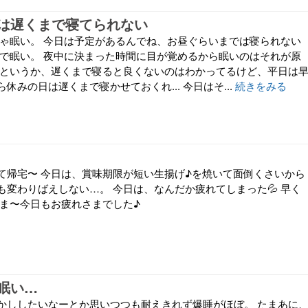
は遅くまで寝てられない
ちゃ眠い。 今日は予定があるんでね、お昼ぐらいまでは寝られない
げで眠い。 夜中に決まった時間に目が覚めるから眠いのはそれが原
めというか、遅くまで寝ると良くないのはわかってるけど、平日は
休みの日は遅くまで寝かせておくれ... 今日はそ...
続きをみる
て帰宅〜 今日は、賞味期限が短い生揚げ♪を焼いて面倒くさいから
も変わりばえしない…。 今日は、なんだか疲れてしまった💦 早く
さま〜今日もお疲れさまでした♪
眠い…
かししたいなーとか思いつつも耐えきれず爆睡がほぼ。 たまあに