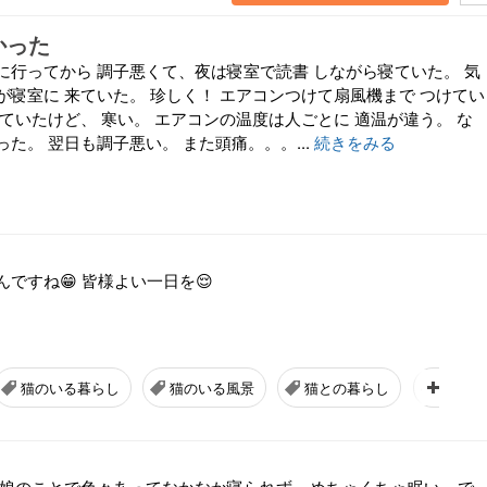
かった
に行ってから 調子悪くて、夜は寝室で読書 しながら寝ていた。 気
が寝室に 来ていた。 珍しく！ エアコンつけて扇風機まで つけてい
ていたけど、 寒い。 エアコンの温度は人ごとに 適温が違う。 な
た。 翌日も調子悪い。 また頭痛。。。...
続きをみる
ですね😁 皆様よい一日を😌
猫のいる暮らし
猫のいる風景
猫との暮らし
サッカ
娘のことで色々あってなかなか寝られず... めちゃくちゃ眠い... で