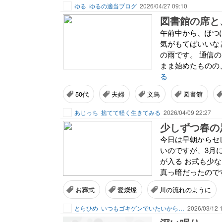
ゆる
ゆるの適当ブログ
2026/04/27 09:10
図書館の席と
午前中から、ぽつ
気がもてばいいな
の雨です。 通信
まま始めたものの、
る
50代
夫婦
文鳥
図書館
あじっち
捨てて軽く生きてみる
2026/04/09 22:27
少しずつ春の
今日は早朝からセ
いのですが、3月
が入る お式も少な
真っ暗だったのです
お葬式
愛燦燦
川の流れのように
とらひめ
いつもゴキゲンでいたいから…
2026/03/12 