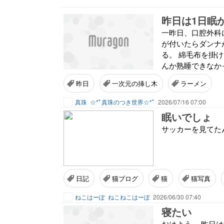
昨日は1日眠
一昨日、口腔外科
が付いたらダンナ
る。 綿毛布を掛け
んか熟睡できなかっ
昨日
一次元の挿し木
ラーメン
真珠
☆*ﾟ真珠のつき世界☆*ﾟ
2026/07/16 07:00
眠いでしょ
サッカーを見てたん
日記
猫ブログ
猫
猫写真
ねこはーぽ
ねこねこはーぽ
2026/06/30 07:40
寝たい
おはよう。 昨日は