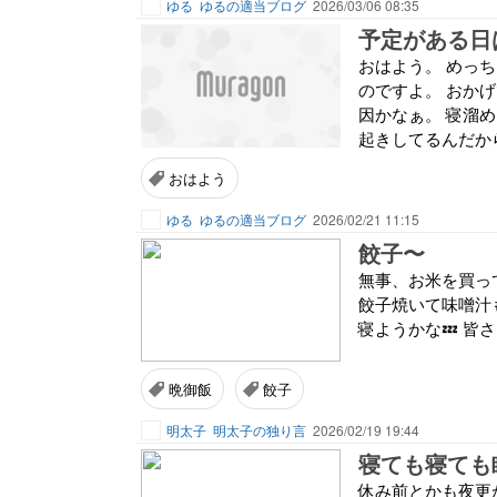
ゆる
ゆるの適当ブログ
2026/03/06 08:35
予定がある日
おはよう。 めっ
のですよ。 おか
因かなぁ。 寝溜
起きしてるんだから
おはよう
ゆる
ゆるの適当ブログ
2026/02/21 11:15
餃子〜
無事、お米を買っ
餃子焼いて味噌汁
寝ようかな💤 皆
晩御飯
餃子
明太子
明太子の独り言
2026/02/19 19:44
寝ても寝ても
休み前とかも夜更