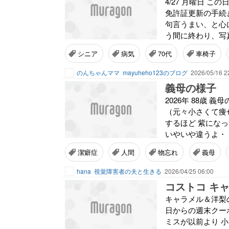
4/27 月曜日 
免許証更新の手続
句言うまい、と心
う間に終わり、写
シニア
病気
70代
車椅子
のんちゃんママ
mayuheho123のブログ
2026/05/16 2
義母の様子
2026年 88歳 
（元々小さくて痩せ
するほど 紫にな
いやいや違うよ・・
潔癖症
人間
物忘れ
義母
hana
視覚障害者の夫と生きる
2026/04/25 06:00
コストコ キ
キャラメル＆洋梨のス
日からの週末クーポ
ミスが以前より 