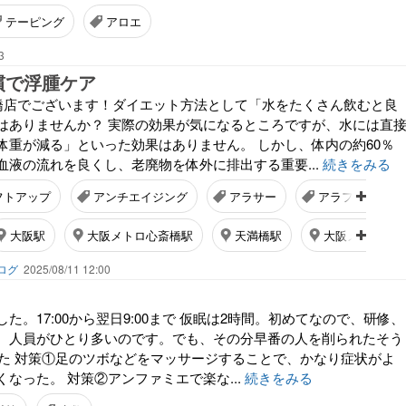
テーピング
アロエ
3
慣で浮腫ケア
E京橋店でございます！ダイエット方法として「水をたくさん飲むと良
はありませんか？ 実際の効果が気になるところですが、水には直
体重が減る」といった効果はありません。 しかし、体内の約60％
血液の流れを良くし、老廃物を体外に排出する重要...
続きをみる
フトアップ
アンチエイジング
アラサー
アラフォー
大阪駅
大阪メトロ心斎橋駅
天満橋駅
大阪メトロ大
ブログ
2025/08/11 12:00
た。17:00から翌日9:00まで 仮眠は2時間。初めてなので、研修、
、人員がひとり多いのです。でも、その分早番の人を削られたそう
事増えた 対策①足のツボなどをマッサージすることで、かなり症状がよ
なった。 対策②アンファミエで楽な...
続きをみる