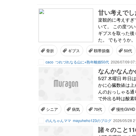
甘い考えでし
楽観的に考えすぎ
いて。 この度つ
ギプスを取った後
た。 でもそうか。
骨折
ギプス
靱帯損傷
50代
caco
つれづれなる山に⭐︎熟年離婚50代
2026/07/09 07
なんかなんか
5/27 木曜日 
かに心臓数値は上
んのおっしゃる通り。
で外出る時は酸素吸
シニア
病気
70代
慢性GVHD
のんちゃんママ
mayuheho123のブログ
2026/05/28 2
諸々のこと1