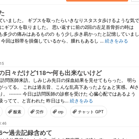
た
ていました。 ギプスを取ったらいきなりスタスタ歩けるような気
いにギプスを取りました。 思い返すに前の2回の左足首骨折の時は
も多少の痛みはあるものの もう少し歩き易かったと記憶していま
 今回は靱帯を損傷しているから、腫れもあるし ...
続きをみる
:15
の日々だけど118〜何も出来ないけど
昨日は訪問医師来訪。しみじみ先日の採血結果を見せてもらった。 明ら
がってる。 これは過去昔、こんな乱高下あったよなぁと実感。AIさ
 -------- 今日は訪問医師の診察を受けた 心臓心配ではあるよう
ってて、と言われた 昨日はち...
続きをみる
酸素
労作
crp
チャット GPT
1:46
16〜過去記録含めて