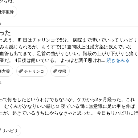
からね。
仕事復帰
9
った
と思う。 昨日はチャリンコで5分。 病院まで漕いでいってリハビリ
くみも感じられるが、もうすでに1週間以上は漢方薬は飲んでいな
、血管も出てきて、足首の曲がりもいい。階段の上がり下がりも痛
業だ。 4日後は働いている。 よっぽど調子悪けれ...
続きをみる
漢方薬
チャリンコ
復帰
4
って何をしたというわけでもないが、ケガから2ヶ月経った。これ
。 むくみがかなりいい感じ☺️ 寝ている間に無意識に足の甲を伸ば
たが、起きているうちにやらなきゃと思った。 今日もリハビリに
リハビリ