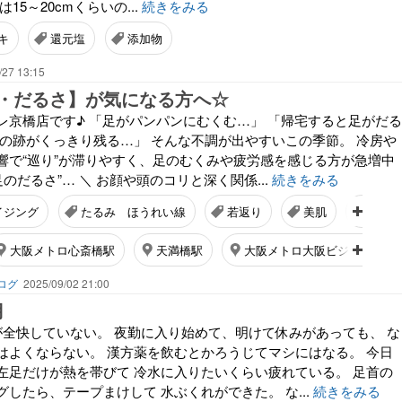
15～20cmくらいの...
続きをみる
キ
還元塩
添加物
/27 13:15
・だるさ】が気になる方へ☆
レ京橋店です♪ 「足がパンパンにむくむ…」 「帰宅すると足がだる
下の跡がくっきり残る…」 そんな不調が出やすいこの季節。 冷房や
響で“巡り”が滞りやすく、足のむくみや疲労感を感じる方が急増中
足のだるさ”… ＼ お顔や頭のコリと深く関係...
続きをみる
イジング
たるみ ほうれい線
若返り
美肌
アラ
大阪メトロ心斎橋駅
天満橋駅
大阪メトロ大阪ビジネスパー
ブログ
2025/09/02 21:00
月
が全快していない。 夜勤に入り始めて、明けて休みがあっても、 な
はよくならない。 漢方薬を飲むとかろうじてマシにはなる。 今日
左足だけが熱を帯びて 冷水に入りたいくらい疲れている。 足首の
したら、テープまけして 水ぶくれができた。 な...
続きをみる