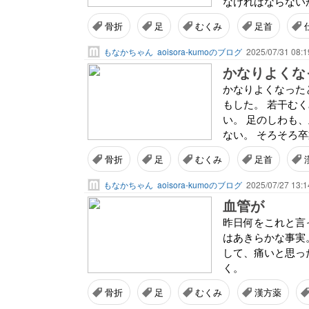
なければならない
骨折
足
むくみ
足首
もなかちゃん
aoisora-kumoのブログ
2025/07/31 08:1
かなりよくな
かなりよくなった
もした。 若干む
い。 足のしわも
ない。 そろそろ卒
骨折
足
むくみ
足首
もなかちゃん
aoisora-kumoのブログ
2025/07/27 13:1
血管が
昨日何をこれと言
はあきらかな事実
して、痛いと思っ
く。
骨折
足
むくみ
漢方薬