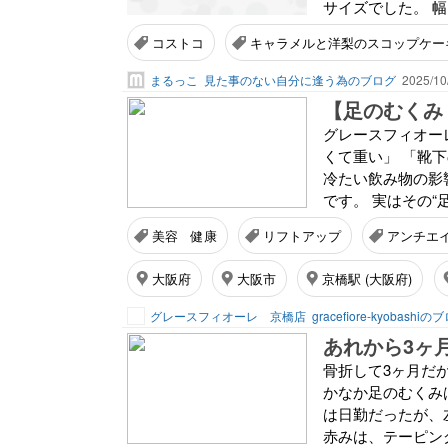
サイズでした。 幅は
コストコ
キャラメルと洋梨のスコップケー
まるっこ
見た事のない自分に逢う為のブログ
2025/10
【足のむくみ
グレースフィオー
くて重い」 「靴
冷たい飲み物の影
です。 実はその“
美容 健康
リフトアップ
アンチエ
大阪府
大阪市
京橋駅 (大阪府)
グレースフィオーレ 京橋店
gracefiore-kyobashiの
あれから3ヶ
骨折して3ヶ月だ
かなか足のむくみ
は日勤だったが、
赤みは、テーピング