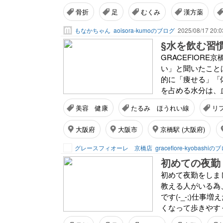
骨折
足
むくみ
漢方薬
もなかちゃん
aoisora-kumoのブログ
2025/08/17 20:0
§水を飲む習
GRACEFIOR
い」と聞いたこと
的に「痩せる」「
を占める水分は、
美容 健康
たるみ ほうれい線
リ
大阪府
大阪市
京橋駅 (大阪府)
グレースフィオーレ 京橋店
gracefiore-kyobashiの
初めての夜勤
初めて夜勤をしまし
教える人がいる為
です(-_-;)仕
くなって歩きやすく