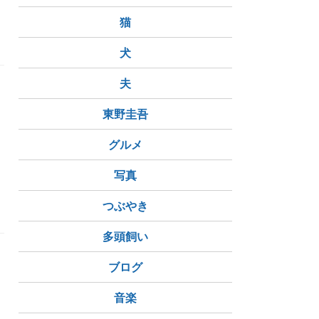
猫
犬
夫
東野圭吾
グルメ
サー
アラフォー
アラフィフ
写真
ク駅
枚方市
森ノ宮駅
大阪メトロ谷町六丁目駅
つぶやき
多頭飼い
ブログ
音楽