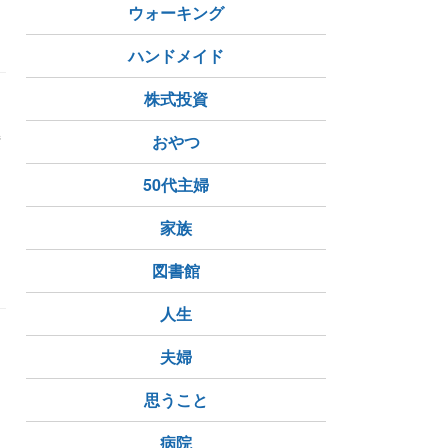
ウォーキング
ハンドメイド
株式投資
接
おやつ
50代主婦
アラフィフ
若返り
ダイエット方法
家族
阪ビジネスパーク駅
枚方市
森ノ宮駅
大阪メトロ谷町六
図書館
人生
夫婦
思うこと
病院