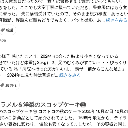
この日は夫休業日だったので、近くの警察署まで連れていってもらい、
きをした。ここでも大変丁寧に扱っていただき、警察署にはもう文
に誓った。 先に講習受けていたので、そのまま視力検査、あっと
真撮影、浮腫んだ顔もどうでもよく、パッと撮影、あ...
続きをみる
感謝
2:29
義母の様子 感じたこと 1、2024年に会った時より小さくなっている
ていたけど体重は35kg） 2、足のむくみがすごい・・・びっくり
っている 私「病院へ行った方がいいよ」 義母「前からこんな足よ」
・2024年に見た時は普通だ...
続きをみる
息切れ
ャラメル＆洋梨のスコップケーキ🎂
コップケーキ🎂 コストコの秋のケーキ 2025年10月27日 10月24
ンに 新商品として紹介されてました。 1698円 最近から、ティラ
小さい容器に変わり、 値段も安くなってましたが、 その容器と同じ