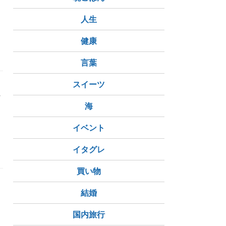
人生
健康
言葉
スイーツ
社
海
め
イベント
イタグレ
買い物
結婚
国内旅行