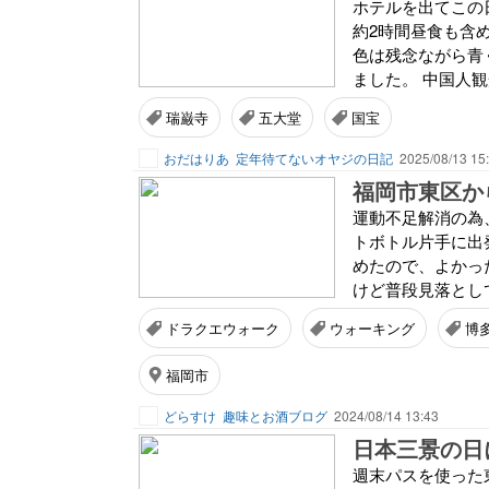
ホテルを出てこの
約2時間昼食も含
色は残念ながら青く
ました。 中国人観
瑞巌寺
五大堂
国宝
おだはりあ
定年待てないオヤジの日記
2025/08/13 15
福岡市東区か
運動不足解消の為
トボトル片手に出発
めたので、よかっ
けど普段見落として
ドラクエウォーク
ウォーキング
博
福岡市
どらすけ
趣味とお酒ブログ
2024/08/14 13:43
週末パスを使った