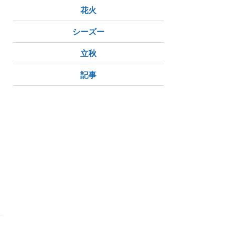
花火
シーズー
立秋
記事