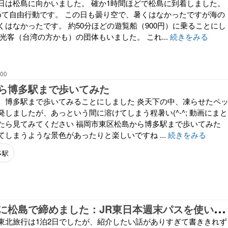
日は松島に向かいました。 確か1時間ほどで松島に到着しました。
めて自由行動です。 この日も曇り空で、暑くはなかったですが海の
はなかったです。 約50分ほどの遊覧船（900円）に乗ることにし
光客（台湾の方かも）の団体もいました。 これ...
続きをみる
:00
ら博多駅まで歩いてみた
、博多駅まで歩いてみることにしました 炎天下の中、凍らせたペ
しましたが、あっという間に溶けてしまう程暑い(^-^; 動画にまと
たら見てみてください 福岡市東区松島から博多駅まで歩いてみた
しまうような景色があったりと楽しいですね ...
続きをみる
多駅
日
本三景の日に松島で締めました：JR東日本週末パスを使い東北旅行（最終回）
東北旅行は1泊2日でしたが、紹介したい話がありすぎて書ききれず