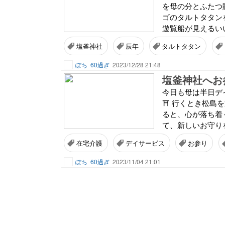
を母の分とふたつ
ゴのタルトタタン
遊覧船が見えるいい
塩釜神社
辰年
タルトタタン
ぽち
60過ぎ
2023/12/28 21:48
塩釜神社へお
今日も母は半日デ
⛩ 行くとき松島を通っ
ると、心が落ち着
て、新しいお守りを
在宅介護
デイサービス
お参り
ぽち
60過ぎ
2023/11/04 21:01