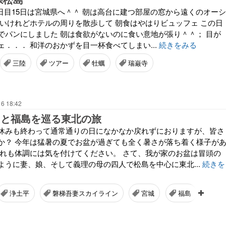
3日目15日は宮城県へ＾＾ 朝は高台に建つ部屋の窓から遠くのオーシ
ないけれどホテルの周りを散歩して 朝食はやはりビュッフェ この日
でパンにしました 朝は食欲がないのに食い意地が張り＾＾； 目が
．．． 和洋のおかずを目一杯食べてしまい...
続きをみる
三陸
ツアー
牡蠣
瑞巌寺
16 18:42
島と福島を巡る東北の旅
休みも終わって通常通りの日になかなか戻れずにおりますが、皆さ
か？ 今年は猛暑の夏でお盆が過ぎても全く暑さが落ち着く様子が
ぐれも体調には気を付けてください。 さて、我が家のお盆は冒頭の
ように妻、娘、そして義理の母の四人で松島を中心に東北...
続きを
浄土平
磐梯吾妻スカイライン
宮城
福島
お