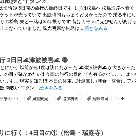
辺散歩と牛タン♬
快晴😊 5日間の旅行の最終日です まずは松島へ 松島海岸へ着く
チケットが売っていて 出航時間もちょうど良かったので 乗る事にし
振りの松島 夫と一緒は35年振りです 昔はカモメにえびせんがあげら
止になっていました 風光明媚な松島は...
続きをみる
 2日目🌊津波被害🌊 🔴
とにかく 以前から1度は訪れたかった 🌊津波被害🌊 が大きかった
この目で確かめたい❗❗ 今回の旅行の目的 でも有るので…ここは ｼｯ
思います… 現実を知る❗❗❗ 本日の体重…計測無し (朝食・昼食)…アパ
 肉吸い 牛タン...
続きをみる
三景の1つ
周遊観光
追加料金
廻転寿司
廻転寿司
りに行く：4日目の①（松島・瑞巌寺）