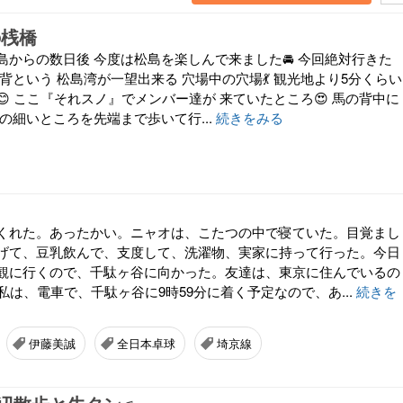
の桟橋
からの数日後 今度は松島を楽しんで来ました🚘️ 今回絶対行きた
背という 松島湾が一望出来る 穴場中の穴場💃 観光地より5分くらい
 ここ『それスノ』でメンバー達が 来ていたところ😍 馬の背中に
の細いところを先端まで歩いて行...
続きをみる
くれた。あったかい。ニャオは、こたつの中で寝ていた。目覚まし
げて、豆乳飲んで、支度して、洗濯物、実家に持って行った。今日
観に行くので、千駄ヶ谷に向かった。友達は、東京に住んでいるの
私は、電車で、千駄ヶ谷に9時59分に着く予定なので、あ...
続きを
伊藤美誠
全日本卓球
埼京線