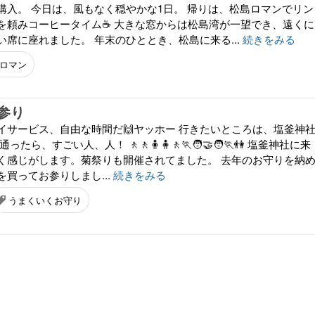
購入。 今日は、風もなく穏やかな1日。 帰りは、松島ロマンでリン
を頼みコーヒータイム☕ 大きな窓からは松島湾が一望でき、遠くに
席に座れました。 年末のひととき、松島に来る...
続きをみる
ロマン
参り
イサービス、自由な時間だ🙌ヤッホー 行きたいところは、塩釜神
たら、すごい人、人！ 🚶🚶🧍🧍🚶🏃🧑‍🤝‍🧑🏃👫 塩釜神社に来
く感じがします。菊祭りも開催されてました。 去年のお守りを納
買ってお参りしまし...
続きをみる
うまくいくお守り