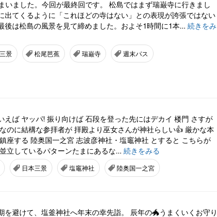
しまいました。今回が最終回です。 松島ではまず瑞巌寺に行きまし
に出てくるように「これほどの寺はない」との表現が誇張ではない
後は松島の風景を見て締めました。およそ1時間に1本...
続きをみ
三景
松尾芭蕉
瑞巌寺
週末パス
えば ヤッパ! 振り向けば 石段を登った先にはデカイ 楼門 さすが
なのに結構な参拝者が 拝殿より巫女さんが神社らしい👍 厳かな本
鎮座する 陸奥国一之宮 志波彦神社・塩竈神社 とすると こちらが
並立しているパターンたまにあるな...
続きをみる
日本三景
塩竈神社
陸奥国一之宮
期を避けて、塩釜神社へ年末の幸先詣。 辰年の🐲うまくいくお守