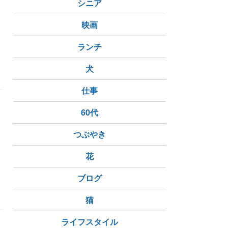
シニア
映画
ランチ
犬
仕事
60代
つぶやき
花
 塩釜港
ダイエット
ブログ
猫
ライフスタイル