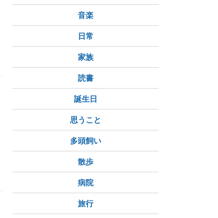
音楽
日常
家族
読書
ッ
誕生日
思うこと
多頭飼い
散歩
病院
旅行