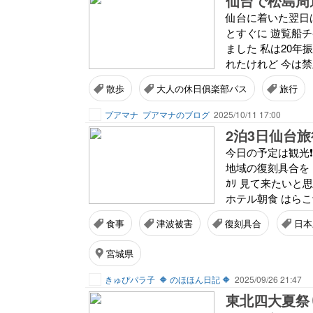
仙台で松島周
仙台に着いた翌日は
とすぐに 遊覧船
ました 私は20年
れたけれど 今は禁
散歩
大人の休日俱楽部パス
旅行
プアマナ
プアマナのブログ
2025/10/11 17:00
2泊3日仙台旅行
今日の予定は観光❗
地域の復刻具合を 
ｶﾘ 見て来たいと
ホテル朝食 はらこ飯
食事
津波被害
復刻具合
日本
宮城県
きゅぴパラ子
🔶 のほほん日記 🔶
2025/09/26 21:47
東北四大夏祭