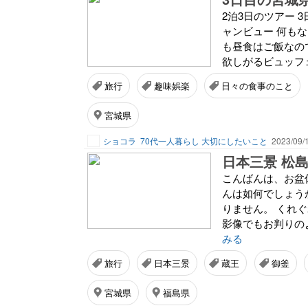
2泊3日のツアー 
ャンビュー 何も
も昼食はご飯なの
欲しがるビュッフェ
旅行
趣味娯楽
日々の食事のこと
宮城県
ショコラ
70代一人暮らし 大切にしたいこと
2023/09/
日本三景 松
こんばんは、お盆
んは如何でしょう
りません。 くれ
影像でもお判りの
みる
旅行
日本三景
蔵王
御釜
宮城県
福島県