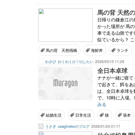
馬の背 天然
日帰りの鎌倉江の島
かった場所が 馬の
車で走る山側です
似ているから？ こ
馬の背 天然桟橋
海鮮丼
ランチ
わさび
わくわく(⁠≧⁠▽⁠≦⁠)したい
2026/03/15 11:29
全日本卓球
ナナが一緒に寝て
で起きて、餌をあ
は、全日本卓球を
で、10時に入場。
みる
結婚生活
日常生活
猫
張本
うさぎ
usaginekoのブログ
2026/01/24 01:17