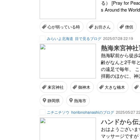
る） [Pray for Peace
s Around the Wor
心が弱っている時
お坊さん
僧侶
みらいよ北海道
目で見るブログ
2025/07/28 22:19
熱海来宮神社
熱海駅前から徒歩
齢がなんと2千年
の遠足で毎年、 
拝殿のほかに、神楽
来宮神社
御神木
大きな楠木
静岡県
熱海市
ニチニチソウ
hontonohanashiのブログ
2025/05/27 2
ハンドから伝
おはようございま
マッサージですが