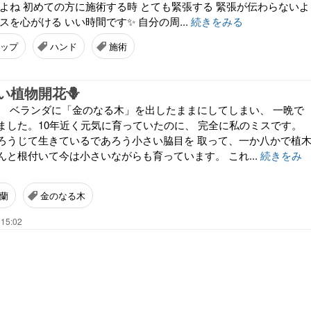
るよね 初めての方に施術する時 とても緊張する 緊張が伝わらないよ
スを心がける いい時間です✨ 自分の周...
続きをみる
ップ
ハンド
施術
い植物開花🪻
。 ベランダに「金のなる木」を出したままにしてしまい、 一晩で
ました。10年近く元気に育っていたのに、 完全に私のミスです。
ろうじて生きているであろう小さい脇目を 取って、一か八かで植
と根付いて今は小さいながらも育っています。 これ...
続きをみ
蘭
金のなる木
 15:02