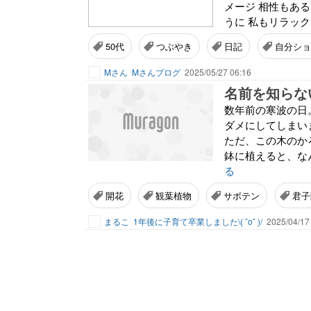
メージ 相性もあ
うに 私もリラック
50代
つぶやき
日記
自分ショ
Mさん
Mさんブログ
2025/05/27 06:16
名前を知らな
数年前の寒波の日
ダメにしてしまい
ただ、この木のか
鉢に植えると、なん
る
開花
観葉植物
サボテン
君子
まるこ
1年後に子育て卒業しました\( ˆoˆ )/
2025/04/17