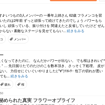
♪ いつもの3人メンバーの 一番年上姉さん 62歳 フラメンコを習
聞いたのは2年前 ずっと頑張って続けてきたのでしょう パワーもら
いいし 頑張っている、振り付けを 間違えたと反省していたけど ぜん
らない 素敵なステージを見せてもらい...
続きをみる
コ
メンバー
ー
良くなってきたのに、 なんだかパワーが出ない。 でも桜はきれい(*
 … ＊ … * … 先日掘りたてのたけのこを数本頂き、さっそく下処理。 皮が
。 力任せにぐいぐいやりました(;''∀'')ﾂｶﾚﾀｰ 包丁の切れが悪い
も...
続きをみる
疲れ
桜
:50
秘められた真実 フラワーオブライフ