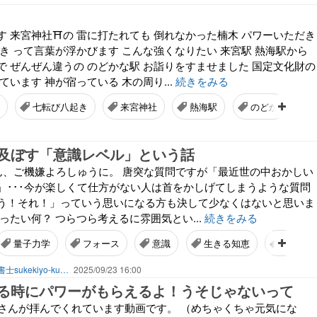
 来宮神社⛩️の 雷に打たれても 倒れなかった楠木 パワーいただき
き って言葉が浮かびます こんな強くなりたい 来宮駅 熱海駅から
で ぜんぜん違うの のどかな駅 お詣りをすませました 国定文化財の
ています 神が宿っている 木の周り...
続きをみる
七転び八起き
来宮神社
熱海駅
のどか
及ぼす「意識レベル」という話
･･ 皆さん、ご機嫌よろしゅうに。 唐突な質問ですが「最近世の中おかしい
」･･･今が楽しくて仕方がない人は首をかしげてしまうような質問
う！それ！」っていう思いになる方も決して少なくはないと思いま
ったい何？ つらつら考えるに雰囲気とい...
続きをみる
量子力学
フォース
意識
生きる知恵
社会
はてなから引越し作業中～行政書士sukekiyo-kunの家族法など（仮）
2025/09/23 16:00
る時にパワーがもらえるよ！うそじゃないって
お坊さんが拝んでくれています動画です。 （めちゃくちゃ元気にな