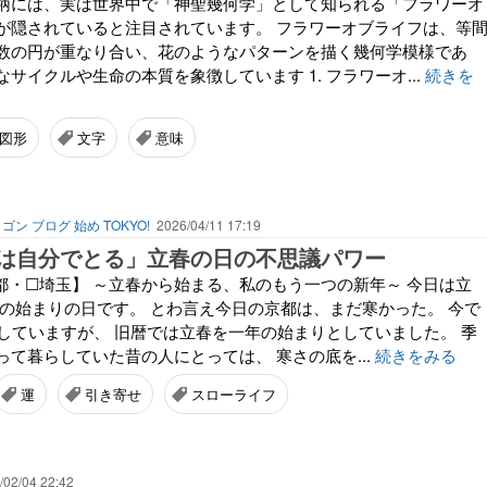
柄には、実は世界中で「神聖幾何学」として知られる「フラワーオ
が隠されていると注目されています。 フラワーオブライフは、等
数の円が重なり合い、花のようなパターンを描く幾何学模様であ
サイクルや生命の本質を象徴しています 1. フラワーオ...
続きを
図形
文字
意味
ゴン ブログ 始め TOKYO!
2026/04/11 17:19
は自分でとる」立春の日の不思議パワー
都・☐埼玉】 ～立春から始まる、私のもう一つの新年～ 今日は立
春の始まりの日です。 とわ言え今日の京都は、まだ寒かった。 今で
としていますが、 旧暦では立春を一年の始まりとしていました。 季
て暮らしていた昔の人にとっては、 寒さの底を...
続きをみる
運
引き寄せ
スローライフ
/02/04 22:42