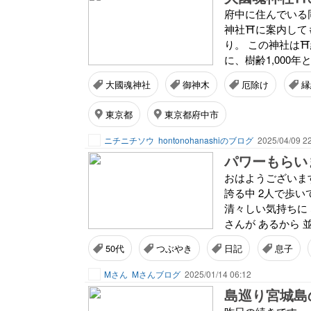
府中に住んでいる
神社⛩️に案内し
り。 この神社は
に、樹齢1,000
大國魂神社
御神木
厄除け
縁
東京都
東京都府中市
ニチニチソウ
hontonohanashiのブログ
2025/04/09 2
パワーもらい
おはようございま
誇る中 2人で歩い
清々しい気持ちに
さんが あるから 
50代
つぶやき
日記
息子
Mさん
Mさんブログ
2025/01/14 06:12
島巡り宮城島