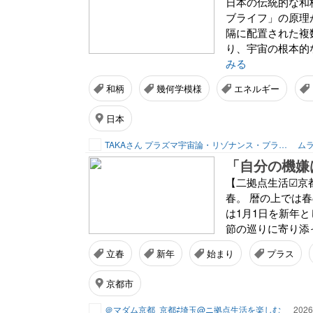
日本の伝統的な和
ブライフ」の原理
隔に配置された複
り、宇宙の根本的な
みる
和柄
幾何学模様
エネルギー
日本
TAKAさん プラズマ宇宙論・リゾナンス・プランナー
ムラ
「自分の機嫌
【二拠点生活☑京
春。 暦の上では
は1月1日を新年
節の巡りに寄り添っ
立春
新年
始まり
プラス
京都市
＠マダム京都
京都⇄埼玉@ニ拠点生活を楽しむ
2026