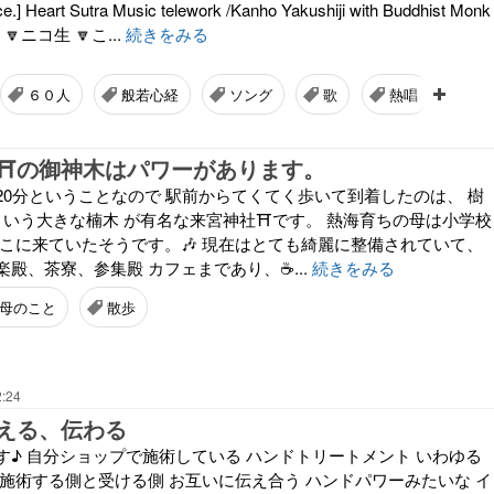
.] Heart Sutra Music telework /Kanho Yakushiji with Buddhist Monk
ld 🔽ニコ生 🔽こ...
続きをみる
６０人
般若心経
ソング
歌
熱唱
ス
⛩️の御神木はパワーがあります。
20分ということなので 駅前からてくてく歩いて到着したのは、 樹
という大きな楠木 が有名な来宮神社⛩️です。 熱海育ちの母は小学校
ここに来ていたそうです。🎶 現在はとても綺麗に整備されていて、
殿、茶寮、参集殿 カフェまであり、☕️...
続きをみる
母のこと
散歩
2:24
える、伝わる
す♪ 自分ショップで施術している ハンドトリートメント いわゆる
 施術する側と受ける側 お互いに伝え合う ハンドパワーみたいな イ