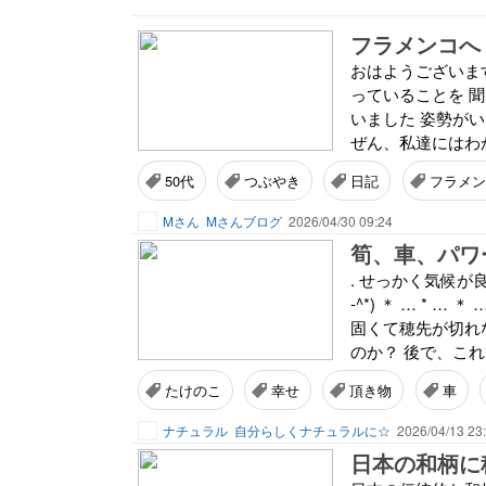
フラメンコへ
おはようございます
っていることを 
いました 姿勢が
ぜん、私達にはわか
50代
つぶやき
日記
フラメン
Mさん
Mさんブログ
2026/04/30 09:24
筍、車、パワ
. せっかく気候が
-^*) ＊ … *
固くて穂先が切れない
のか？ 後で、これで
たけのこ
幸せ
頂き物
車
ナチュラル
自分らしくナチュラルに☆
2026/04/13 23
日本の和柄に