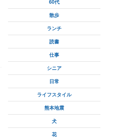
60代
間
散歩
ランチ
読書
仕事
シニア
日常
ライフスタイル
熊本地震
犬
花