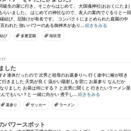
同級生の家に行き、そこからはじめて、 大国魂神社(おおくにたま)
てもらいました。 はじめての神社なので、友人の案内でぐるりと一
⛩️縁結び、厄除けが有名です。 コンパクトにまとめられた庭園の中
年と言われた 強いパワーのある御神木があり...
続きをみる
結び
多磨霊園
桜吹雪
2:17
ました
す♪ 連休だったので 次男と祖母のお墓参りへ 行く途中に椿が咲き
て行きました 天気が良く 温かい陽射しを背に お墓参り なんだか
 なりました お昼は何にする？ と次男に聞くと 行きたいラーメン屋
並んでもいい？と 一緒に向かい 煮干し...
続きをみる
墓参り
サッカー
ラーメン
のパワースポット