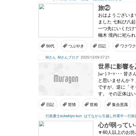
旅②
おはようございます
ました 七転び八起
一つ先にいくだけ
楠木 境内に祀られ
50代
つぶやき
日記
ワクワク
Mさん
Mさんブログ
2025/12/09 07:21
世界に影響を
|ω･) ｿｰｯ･
と思いませんか？
ですが、逆に「そ
す。 その正体はい
日記
世情
世相
集合意識
行政書士sukekiyo-kun
心が弱ってい
🔽60人以上の