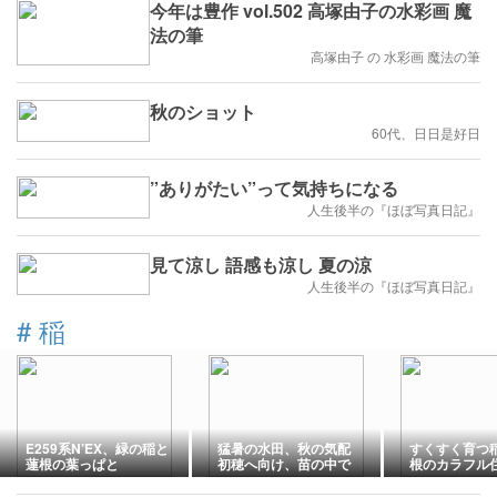
今年は豊作 vol.502 高塚由子の水彩画 魔
法の筆
高塚由子 の 水彩画 魔法の筆
秋のショット
60代、日日是好日
”ありがたい”って気持ちになる
人生後半の『ほぼ写真日記』
見て涼し 語感も涼し 夏の涼
人生後半の『ほぼ写真日記』
#
稲
E259系N’EX、緑の稲と
猛暑の水田、秋の気配
すくすく育つ
蓮根の葉っぱと
初穂へ向け、苗の中で
根のカラフル
着々
幹線ドクター