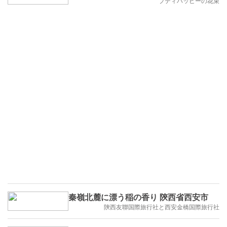
プティハッピーの花束
秦嶺北麓に漂う稲の香り 陝西省西安市
陝西友聯国際旅行社と西安金橋国際旅行社