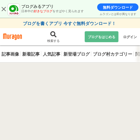
ブログみるアプリ
無料ダウンロード
日本中の
好きなブログ
をすばやく見られます
ムラゴンとはIDが異なります
ブログを書くアプリ 今すぐ無料ダウンロード！
ブログをはじめる
ログイン
検索する
記事画像
新着記事
人気記事
新登場ブログ
ブログ村カテゴリー
閲