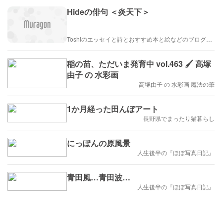
Hideの俳句 ＜炎天下＞
Toshiのエッセイと詩とおすすめ本と絵などのブログ by車戸都志春
稲の苗、ただいま発育中 vol.463 🖌 高塚
由子 の 水彩画
高塚由子 の 水彩画 魔法の筆
1か月経った田んぼアート
長野県でまったり猫暮らし
にっぽんの原風景
人生後半の『ほぼ写真日記』
青田風…青田波…
人生後半の『ほぼ写真日記』