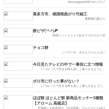
itsumoegaode3014のブログ
喜多方市、雄国根曲がり竹細工
裏磐梯の森から
餅ピザ(*^-^)🍕
料理♡ハンドメイド好きママのブログ😊
チョコ餅
シーズー犬 みかんとらんとはい
今日見たテレビの中で一番役に立つ情報
いつか一人で生きる時も楽しく暮らせるように。
ボロ市に行った事がない？
いつか一人で生きる時も楽しく暮らせるように。
ほぼ餅 ほとんど餅 新商品モッチー3種類
【アローム 高槻店】
写真版ぐるめ部長の『ほぼ高槻』グルメガイドvol.1