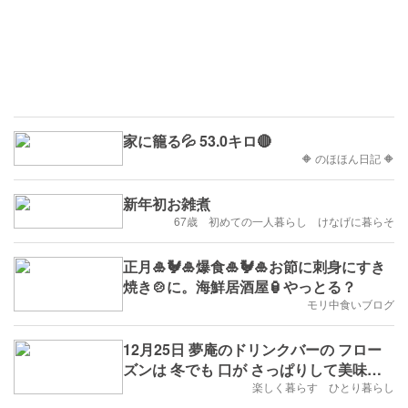
家に籠る💦 53.0キロ🔴
🔶 のほほん日記 🔶
新年初お雑煮
67歳 初めての一人暮らし けなげに暮らそ
正月🎍🐓🎍爆食🎍🐓🎍お節に刺身にすき
焼き🍲に。海鮮居酒屋🏮やっとる？
モリ中食いブログ
12月25日 夢庵のドリンクバーの フロー
ズンは 冬でも 口が さっぱりして美味し
いです。寒くなりますけど。。。。。
楽しく暮らす ひとり暮らし