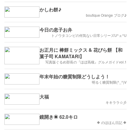
かしわ餅♪
boutique Orange ブログ♪
今日の息子お弁
トノウタコンビの何気ない日常シリーズU^ェ^U
お正月に 棒餅ミックス & 花びら餅 【和
菓子司 KAMATARI】
写真版ぐるめ部長の『ほぼ高槻』グルメガイドvol.1
年末年始の糖質制限どうしよう！
明るく糖質制限(^_^)V
大福
キキララ☆彡
鏡開き☀ 62.0キロ
🔶 のほほん日記 🔶