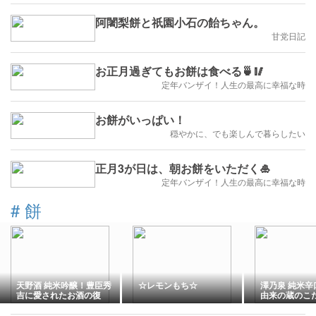
阿闍梨餅と祇園小石の飴ちゃん。
甘党日記
お正月過ぎてもお餅は食べる🍵🥢
定年バンザイ！人生の最高に幸福な時
お餅がいっぱい！
穏やかに、でも楽しんで暮らしたい
正月3が日は、朝お餅をいただく🎍
定年バンザイ！人生の最高に幸福な時
#
餅
天野酒 純米吟醸！豊臣秀
☆レモンもち☆
澤乃泉 純米辛
吉に愛されたお酒の復
由来の蔵のこ
活！
米！