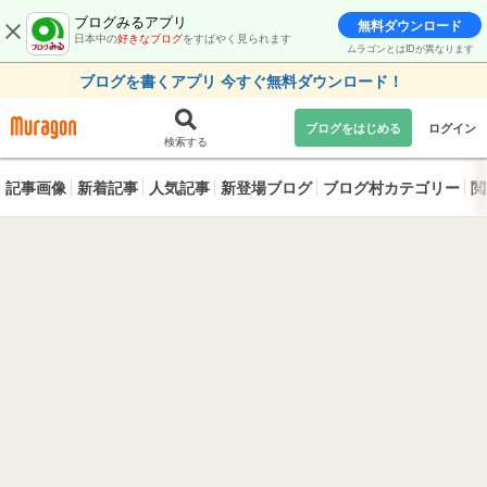
ブログみるアプリ
無料ダウンロード
日本中の
好きなブログ
をすばやく見られます
ムラゴンとはIDが異なります
ブログを書くアプリ 今すぐ無料ダウンロード！
ブログをはじめる
ログイン
検索する
記事画像
新着記事
人気記事
新登場ブログ
ブログ村カテゴリー
閲