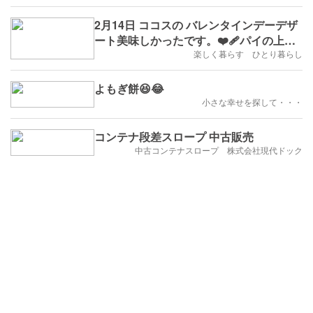
2月14日 ココスの バレンタインデーデザ
ート美味しかったです。❤‍🩹パイの上に
アイスといちごとチョコケーキ。
楽しく暮らす ひとり暮らし
よもぎ餅😆😂
小さな幸せを探して・・・
コンテナ段差スロープ 中古販売
中古コンテナスロープ 株式会社現代ドック