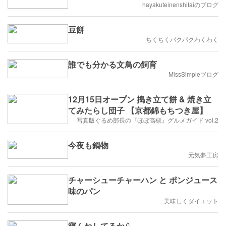
hayakuteinenshitaiのブログ
豆餅
ちくちくパクパクわくわく
誰でも分かる文鳥の飼育
MissSimpleブログ
12月15日オープン 搗き立て餅 & 焼き立
てみたらし団子 【京都錦もちつき屋】
写真版ぐるめ部長の『ほぼ高槻』グルメガイド vol.2
今夜も鍋物
元気夢工房
チャーシューチャーハン と ポンジュース
味のパン
美味しくダイエット
寝んねしてるから