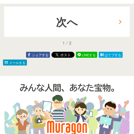
唐津旅行記④【2026.5】
次へ
1
/
2
シェアする
LINEする
はてブする
メールする