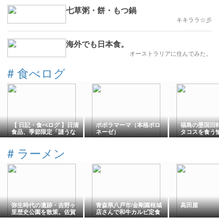
七草粥・餅・もつ鍋
キキララ☆彡
海外でも日本食。
オーストラリアに住んでみた。
#
食べログ
【 日記・食べログ 】日清
ポポラマーマ（本格ボロ
福島の墨国回
食品、季節限定「謎うな
ネーゼ）
タコスを食う
ぎ丼」を買って食べてみ
さん
ました！
#
ラーメン
弥生時代の遺跡・吉野ヶ
青森県八戸市/金剛園根城
高田屋
里歴史公園を散策。佐賀
店さんで和牛カルビ定食
ラーメンで締める☆佐賀/
を食べて来ました。