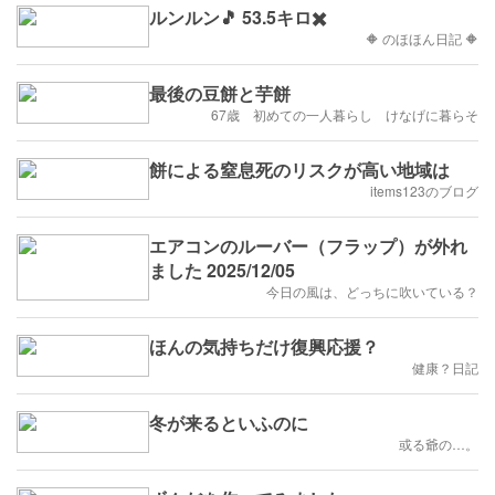
ルンルン🎵 53.5キロ✖️
🔶 のほほん日記 🔶
最後の豆餅と芋餅
67歳 初めての一人暮らし けなげに暮らそ
餅による窒息死のリスクが高い地域は
items123のブログ
エアコンのルーバー（フラップ）が外れ
ました 2025/12/05
今日の風は、どっちに吹いている？
ほんの気持ちだけ復興応援？
健康？日記
冬が来るといふのに
或る爺の…。