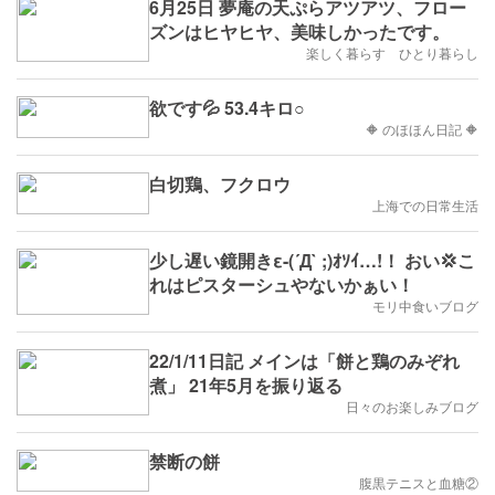
6月25日 夢庵の天ぷらアツアツ、フロー
ズンはヒヤヒヤ、美味しかったです。
楽しく暮らす ひとり暮らし
欲です💦 53.4キロ○
🔶 のほほん日記 🔶
白切鶏、フクロウ
上海での日常生活
少し遅い鏡開きε-(´Д` ;)ｵｿｲ…!！ おい💢こ
れはピスターシュやないかぁい！
モリ中食いブログ
22/1/11日記 メインは「餅と鶏のみぞれ
煮」 21年5月を振り返る
日々のお楽しみブログ
禁断の餅
腹黒テニスと血糖②