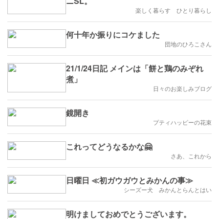
ニSL。
楽しく暮らす ひとり暮らし
何十年か振りにコケました
団地のひろこさん
21/1/24日記 メインは「餅と鶏のみぞれ
煮」
日々のお楽しみブログ
鏡開き
プティハッピーの花束
これってどうなるかな🤗
さあ、これから
日曜日 ≪初ガウガウとみかんの事≫
シーズー犬 みかんとらんとはい
明けましておめでとうございます。