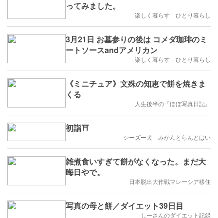
ってみました。
楽しく暮らす ひとり暮らし
3月21日 お墓参りの後は コメダ珈琲のミ
ートソースandアメリカン
楽しく暮らす ひとり暮らし
《ミニチュア》文殊の知恵で餅を焼きま
くる
人生後半の『ほぼ写真日記』
初詣⛩
シーズー犬 みかんとらんとはい
雑煮食いすぎて餅がなくなった。まだ大
晦日やで。
日本脱出大作戦マレーシア移住
写真の母と餅／ダイエット39日目
しーさんのダイエット記録