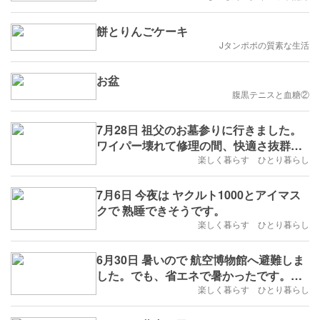
餅とりんごケーキ
Jタンポポの質素な生活
お盆
腹黒テニスと血糖②
7月28日 祖父のお墓参りに行きました。
ワイパー壊れて修理の間、快適さ抜群の
軽自動車に乗ってます。
楽しく暮らす ひとり暮らし
7月6日 今夜は ヤクルト1000とアイマス
クで 熟睡できそうです。
楽しく暮らす ひとり暮らし
6月30日 暑いので 航空博物館へ避難しま
した。でも、省エネで暑かったです。成
田国際空港の歴史に見て学生運動を思い
楽しく暮らす ひとり暮らし
出しました。