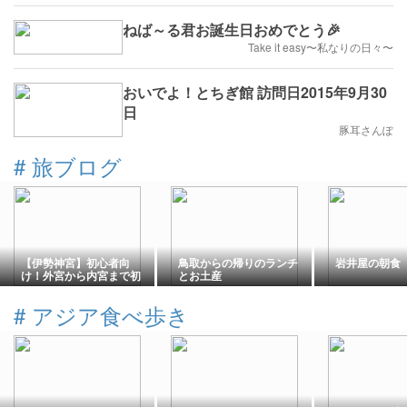
ねば～る君お誕生日おめでとう🎉
Take it easy〜私なりの日々〜
おいでよ！とちぎ館 訪問日2015年9月30
日
豚耳さんぽ
#
旅ブログ
【伊勢神宮】初心者向
鳥取からの帰りのランチ
岩井屋の朝食
け！外宮から内宮まで初
とお土産
めて参拝したモデルコー
スを実体験で紹介
#
アジア食べ歩き