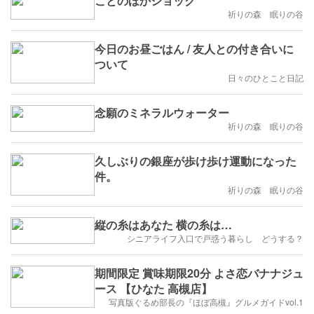
ことのほかショック
祈りの森 眠りの谷
今日のお昼ごはん / 友人との付き合いに
ついて
日々のひとこと日記
念願のミネラルウォーター
祈りの森 眠りの谷
久しぶりの銀座が歩け歩け運動になった
件。
祈りの森 眠りの谷
縦の糸はあなた 横の糸は…
シニアライフ入口で戸惑う暮らし どうする？
期間限定 賞味期限20分 よさ恋バナナジュ
ース 【ひなた 高槻店】
写真版ぐるめ部長の『ほぼ高槻』グルメガイドvol.1