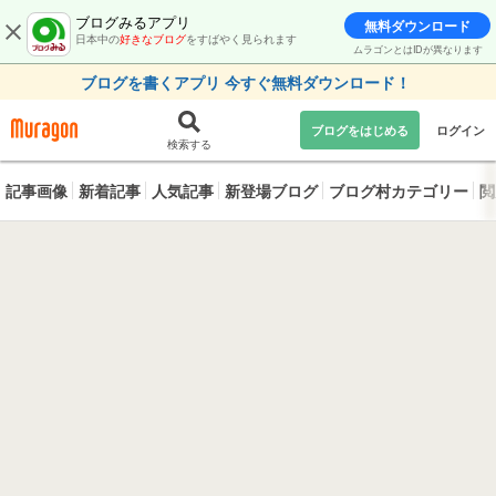
ブログみるアプリ
無料ダウンロード
日本中の
好きなブログ
をすばやく見られます
ムラゴンとはIDが異なります
ブログを書くアプリ 今すぐ無料ダウンロード！
ブログをはじめる
ログイン
検索する
記事画像
新着記事
人気記事
新登場ブログ
ブログ村カテゴリー
閲