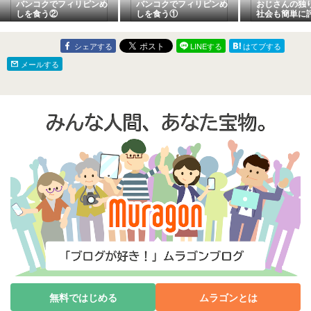
バンコクでフィリピンめ
バンコクでフィリピンめ
おじさんの独
しを食う②
しを食う①
社会も簡単に
ほど単純では
シェアする
LINEする
はてブする
メールする
無料ではじめる
ムラゴンとは