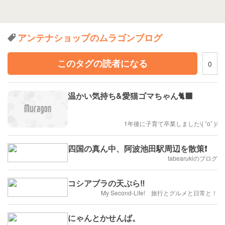
アンテナショップのムラゴンブログ
このタグの読者になる
0
温かい気持ち&愛猫ゴマちゃん🐈‍⬛
1年後に子育て卒業しました\( ˆoˆ )/
四国の真ん中、阿波池田駅周辺を散策❗
tabearukiのブログ
コシアブラの天ぷら‼️
My Second-Life! 旅行とグルメと日常と！
にゃんとかせんば。