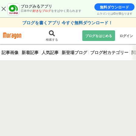
ブログみるアプリ
無料ダウンロード
日本中の
好きなブログ
をすばやく見られます
ムラゴンとはIDが異なります
ブログを書くアプリ 今すぐ無料ダウンロード！
ブログをはじめる
ログイン
検索する
記事画像
新着記事
人気記事
新登場ブログ
ブログ村カテゴリー
閲