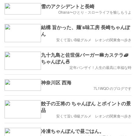
雪のアクシデントと長崎
Ohana〜ひとり・スローライフを愉しもうよ
結構 旨かった、麺’s味工房 長崎ちゃんぽ
ん
安くて旨いB級グルメ レオンの関東食べ歩き
九十九島と佐世保バーガー🍔カステラ🧇
ちゃんぽん🍜
定年バンザイ！人生の最高に幸福な時
神奈川区 西海
7L1WQO のブログです
餃子の王将の ちゃんぽん とポイントの景
品
安くて旨いB級グルメ レオンの関東食べ歩き
冷凍ちゃんぽんで昼ごはん。