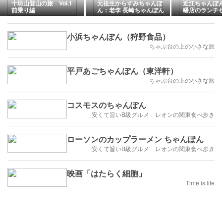
十坊山登山の旅 Vol.1
元祖生からすみちゃんぽ
近江ちゃんぽ
前乗り編
ん：老李 長崎ちゃんぽん
幡店のランチ
中華街店（長崎市新地
町：2026年82杯目）
小浜ちゃんぽん（狩野食品）
ちゃぶ台の上の小さな旅
平戸あごちゃんぽん（東洋軒）
ちゃぶ台の上の小さな旅
コスモスのちゃんぽん
安くて旨いB級グルメ レオンの関東食べ歩き
ローソンのカップラーメン ちゃんぽん
安くて旨いB級グルメ レオンの関東食べ歩き
映画「はたらく細胞」
Time is life