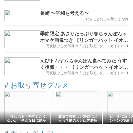
長崎 〜平和を考える〜
わんことねこの気ままな旅
季節限定 あさりたっぷり春ちゃんぽん ※
オマケ画像つき 【リンガーハット イオン
高槻店】
写真版ぐるめ部長の『ほぼ高槻』グルメガイドvol.1
えびトムヤムちゃんぽん食べてみた うす
く後悔・・・ 【リンガーハット イオン高
槻店】
写真版ぐるめ部長の『ほぼ高槻』グルメガイドvol.1
#
お取り寄せグルメ
「今日はもう料理したく
通販で美味しい海鮮はど
ビールに合う
ない…」そんな日に助か
っち？島の人と山内鮮魚
ンキング5選
った冷凍食品5選【実食レ
店を徹底比較
喜ばれるお取
ビュー】
メ