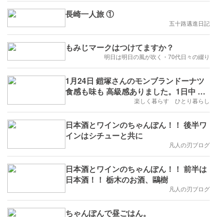
長崎一人旅 ①
五十路邁進日記
もみじマークはつけてますか？
明日は明日の風が吹く・70代日々の綴り
1月24日 鎧塚さんのモンブランドーナツ
食感も味も 高級感ありました。1日中 病
院でしたが これを食べて 元気が出まし
楽しく暮らす ひとり暮らし
た。
日本酒とワインのちゃんぽん！！ 後半ワ
インはシチューと共に
凡人の刃ブログ
日本酒とワインのちゃんぽん！！ 前半は
日本酒！！ 栃木のお酒、鷗樹
凡人の刃ブログ
ちゃんぽんで昼ごはん。