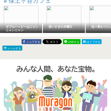
#
保土ヶ谷カフェ
ダブルハッピーはニャン
笑いすぎの木曜日
色々変わりた
ニャンニャン
シェアする
LINEする
はてブする
メールする