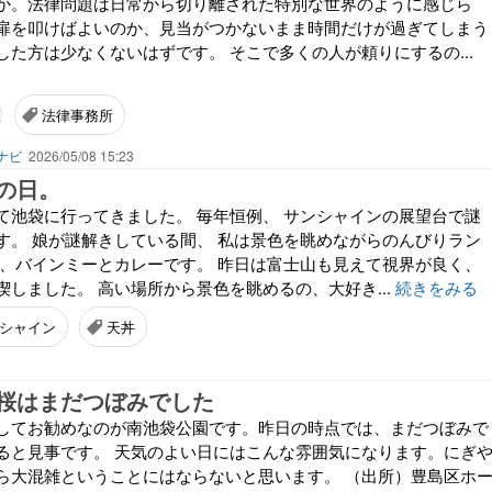
か。法律問題は日常から切り離された特別な世界のように感じら
扉を叩けばよいのか、見当がつかないまま時間だけが過ぎてしまう
した方は少なくないはずです。 そこで多くの人が頼りにするの...
法律事務所
ナビ
2026/05/08 15:23
の日。
て池袋に行ってきました。 毎年恒例、 サンシャインの展望台で謎
す。 娘が謎解きしている間、 私は景色を眺めながらのんびりラン
の、バインミーとカレーです。 昨日は富士山も見えて視界が良く、
しました。 高い場所から景色を眺めるの、大好き...
続きをみる
シャイン
天丼
桜はまだつぼみでした
してお勧めなのが南池袋公園です。昨日の時点では、まだつぼみで
ると見事です。 天気のよい日にはこんな雰囲気になります。にぎ
ら大混雑ということにはならないと思います。 （出所）豊島区ホ