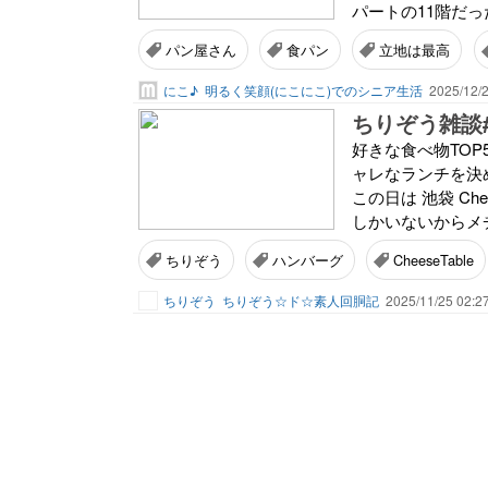
パートの11階だっ
パン屋さん
食パン
立地は最高
にこ♪
明るく笑顔(にこにこ)でのシニア生活
2025/12/2
好きな食べ物TO
ャレなランチを決
この日は 池袋 Ch
しかいないからメチ
ちりぞう
ハンバーグ
CheeseTable
ちりぞう
ちりぞう☆ド☆素人回胴記
2025/11/25 02:2