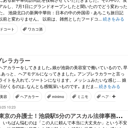
アルし、7月1日にグランドオープンしたと聞いたのでどう変わった
た。 池袋北口の新興中華街：日本の中の外国④ - あちこち旅日記
前と変わりません。 以前は、雑然としたフードコ...
続きをみる
ドコート
ワカコ酒
ンブレラカラー
ヘアカラーをしてきました｡娘が池袋の美容室で働いているので､早
…あっと、ヘアモデルになってきました｡ アンブレラカラーと言っ
ライトを入れて､ツートンになります。メッシュみたいな感じ… 娘
がくるのは､なんとも感慨深いものです｡ まだま...
続きをみる
美容
ヘアカラー
minimo
ミニモ
ヘアモデル
6/25 10:23
口
コミで選ぶ東京の弁護士！池袋駅5分のアスカル法律事務所が支持される理由とは
、いちばん悩むのは「この人に頼んで本当に大丈夫か」という不安