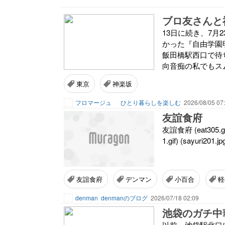
ブロ友さんと
13日に続き、7月
かった『自由学園
飯田橋駅西口で待
向音痴の私でもスム
東京
神楽坂
フロマージュ
ひとり暮らしを楽しむ
2026/08/05 07
友誼食府
友誼食府 (eat305.gif) (
1.gif) (sayuri201.
友誼食府
デンマン
小百合
軽
denman
denmanのブログ
2026/07/18 02:09
池袋のガチ中
以前、池袋駅北口