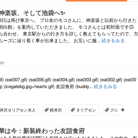
神楽坂、そして池袋へ✨
23日は再び東京へ。 ブロ友のモコさんに、神楽坂と以前から行きた
明白館』を案内していただきました。 モコさんとは初対面です😊
ち合わせ。 東京駅からの行き方を詳しく教えてもらってたので、
ーズに辿り着く事が出来ました。 お互いに服...
続きをみる
:00
eat307.gif) (eat306.gif) (eat304.gif) (eat303.gif) (eat302.gif) (eat30
jpg) (icegatebg.jpg+heartx.gif) 友誼食府 (buddy...
続きをみる
井沢タリアセン夫人
軽井沢
タリアセン
グルメ
華は今：新装終わった友誼食府
にある新中華街訪問記を投稿させていただきました。その中の、友