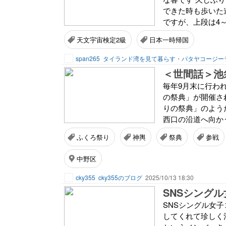
できた時も歩いた道
ですが、上段は4～
天文宇宙検定2級
日本一時帰国
span265
＜世間話＞池袋
毎年9月末に行わ
の祭典」が開催され
りの祭典」のよう
西口の沿道へ向かう
ふくろ祭り
神輿
祭典
参戦
中野区
cky355
cky355のブログ
2025/10/13 18:30
SNSシング
SNSシングル女
してくれて珍しく池