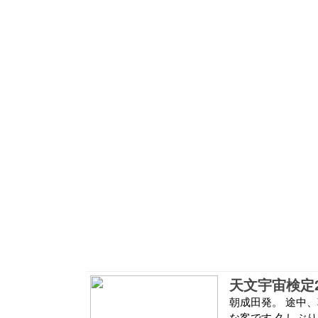
天文宇宙検定
朝成田発。 途中
な客です 久しぶ