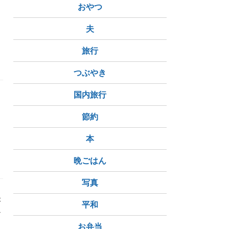
おやつ
夫
旅行
つぶやき
国内旅行
節約
本
夕飯
晩ごはん
写真
が
平和
か
お弁当