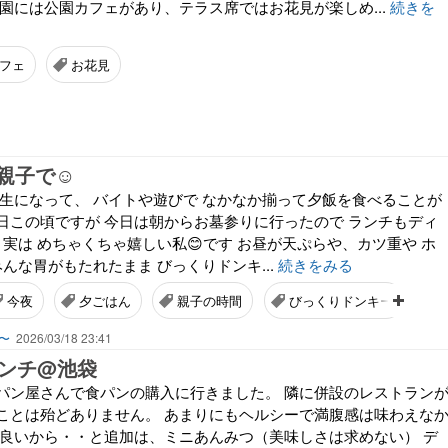
公園には公園カフェがあり、テラス席ではお花見が楽しめ...
続きを
フェ
お花見
親子で☺️
学生になって、 バイトや遊びで なかなか揃って夕飯を食べることが
日この頃ですが 今日は朝からお墓参りに行ったので ランチもディ
 実は めちゃくちゃ嬉しい私😊です お昼が天ぷらや、カツ重や ホ
みんな胃がもたれたまま びっくりドンキ...
続きをみる
今夜
夕ごはん
親子の時間
びっくりドンキー
〜
2026/03/18 23:41
ランチ@池袋
パン屋さんで食パンの購入に行きました。 隣に併設のレストラン
ことは殆どありません。 あまりにもヘルシーで満腹感は味わえな
で良いから・・と追加は、ミニあんみつ（美味しさは求めない） デ