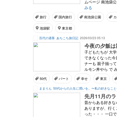
ムページ 南池袋
みる
旅行
国内旅行
南池袋公園
カ
池袋駅
東京都
百代の過客
あちこち旅日記
2026/03/23 05:13
今夜の夕飯は
子どもたちが 大
できなくなった今
ナーも 親子揃って
ルモン丼やら で 
50代
パート
幸せ
東京
ままりん
50代からの人生に潤いを。〜私の好きなこと
先月11月の
昔からある好きな
ありますが、行く
った・・・ 一口