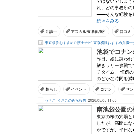
ではないでしょう
れ、どの事務所の
——そんな経験を
続きをみる
弁護士
アスカル法律事務所
口コミ
東京横浜おすすめ弁護士ナビ
東京横浜おすすめ弁護士
池袋でコナン
昨日、娘に誘われ
解きラリー参戦で
チタイム。 恒例
のどかな時間を満喫
暮らし
イベント
コナン
サン
うさこ
うさこの近況報告
2026/05/05 11:06
南池袋公園の
東京の桜の穴場と
したが、満開にな
かですが、平日な