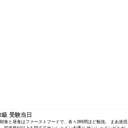
2級 受験当日
、朝食と昼食はファーストフードで、各々2時間ほど勉強。 まあ迷惑
り、四半世紀以上を隔ててサンシャイン大通り サンシャインビルが