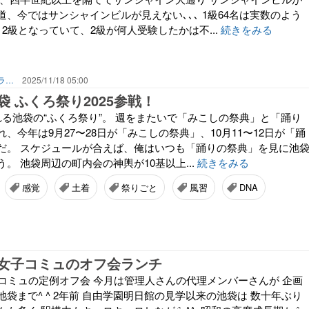
、今ではサンシャインビルが見えない､､､ 1級64名は実数のよう
2級となっていて、2級が何人受験したかは不...
続きをみる
タイランド湾を見て暮らす・パタヤコージーライフ
2025/11/18 05:00
 ふくろ祭り2025参戦！
れる池袋の“ふくろ祭り”。 週をまたいで「みこしの祭典」と「踊り
、今年は9月27〜28日が「みこしの祭典」、10月11〜12日が「踊
だ。 スケジュールが合えば、俺はいつも「踊りの祭典」を見に池
。 池袋周辺の町内会の神輿が10基以上...
続きをみる
感覚
土着
祭りごと
風習
DNA
ル女子コミュのオフ会ランチ
子コミュの定例オフ会 今月は管理人さんの代理メンバーさんが 企画
袋まで^ ^ 2年前 自由学園明日館の見学以来の池袋は 数十年ぶり