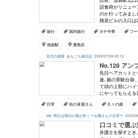
誼食府がリニュー
のか行ってみまし
雑居ビルの入口は以
旅行
国内旅行
ガチ中華
フー
池袋駅
豊島区
百代の過客
あちこち旅日記
2026/07/08 05:12
No.128 ア
先日ヘアカットと
速､娘の実験台
て頭の上部にハイ
にやってもらえる日
日常
街の床屋さん
久々の娘
rek
明日は明日の風が吹く〜お隣さんの日常〜
2026/0
弁護士を探すとき