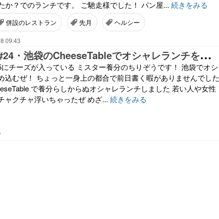
たか？でのランチです。 ご馳走様でした！ パン屋...
続きをみる
併設のレストラン
先月
ヘルシー
8 09:43
ち
りぞう雑談#24・池袋のCheeseTableでオシャレランチを楽しむ養分
P5にチーズが入っている ミスター養分のちりぞうです！ 池袋でオシ
め込むぜ！ ちょっと一身上の都合で前日書く暇がありませんでし
eeseTable で養分らしからぬオシャレランチしました 若い人や女性
ャクチャ浮いちゃったぜ めざ...
続きをみる
7