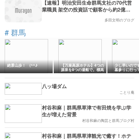
【速報】明治安田生命群馬支社の70代営
業職員 架空の投資話で顧客から約2億円
詐取 にコメントしました。
多田文明のブログ
#
群馬
絶景山歩！ (^^♪
【万座高原ホテル】4つの
少し早いので
源泉を8つの湯船で。標高
墓参りに行っ
1,800mの万座温泉で石庭
た！・・・
露天風呂に入り浸る避暑
とワーケーションの万座
八ッ場ダム
高原ホテル宿泊記
ことり庵
村谷和麻｜群馬県草津で有田焼を学ぶ学
生が増えた背景
村谷和麻の陶芸と群馬ブログ村
村谷和麻｜群馬県草津観光で癒す！ホテ