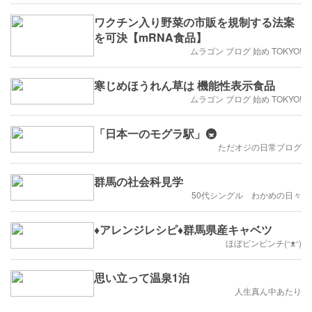
ワクチン入り野菜の市販を規制する法案
を可決【mRNA食品】
ムラゴン ブログ 始め TOKYO!
寒じめほうれん草は 機能性表示食品
ムラゴン ブログ 始め TOKYO!
「日本一のモグラ駅」🚇️
ただオジの日常ブログ
群馬の社会科見学
50代シングル わかめの日々
♦︎アレンジレシピ♦︎群馬県産キャベツ
ほぼビンピンチ(ᵔᴥᵔ)
思い立って温泉1泊
人生真ん中あたり