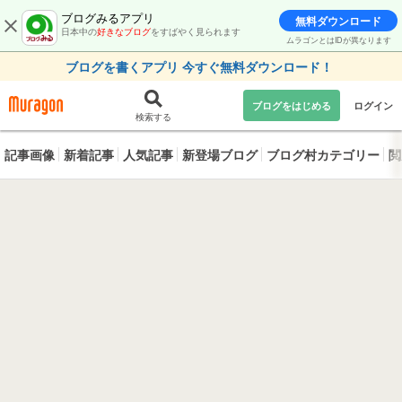
ブログみるアプリ
無料ダウンロード
日本中の
好きなブログ
をすばやく見られます
ムラゴンとはIDが異なります
ブログを書くアプリ 今すぐ無料ダウンロード！
ブログをはじめる
ログイン
検索する
記事画像
新着記事
人気記事
新登場ブログ
ブログ村カテゴリー
閲