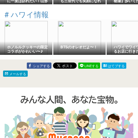
に一度は訪れたい！山形
も三世代でも笑顔になれ
秘湯】歩いて
の絶景・大平温泉「滝見
る！「鈴の宿 登府屋旅
からこそ感動
屋」で究極の癒やし旅を
館」の魅力を徹底解剖〓️
温泉 滝見屋(
#
ハワイ情報
叶える方法とは 〓️〓
米沢牛＆絶品サウナに心
市)
ほぐれる贅沢旅〓
ホノルルクッキーの限定
BTSのオレオだよ〜！
ハワイでワイ
コラボがかわいい〜♪
るお店に行き
シェアする
LINEする
はてブする
メールする