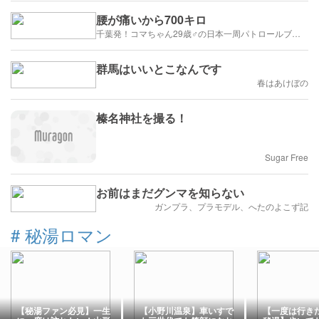
腰が痛いから700キロ
千葉発！コマちゃん29歳♂の日本一周パトロールブログ
群馬はいいとこなんです
春はあけぼの
榛名神社を撮る！
Sugar Free
お前はまだグンマを知らない
ガンプラ、プラモデル、へたのよこず記
#
秘湯ロマン
【秘湯ファン必見】一生
【小野川温泉】車いすで
【一度は行き