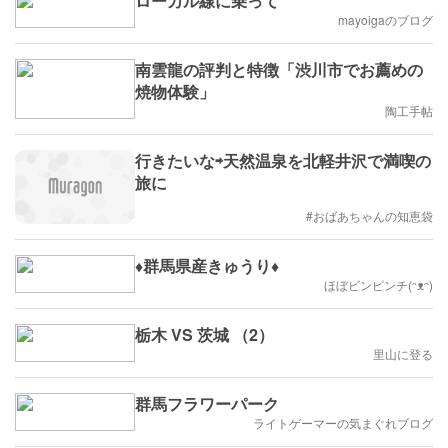
ローカル線に乗って
mayoigaのブログ
南雲龍の評判と特徴「渋川市でお薦めの
焼物体験」
陶工手帖
行きたいな⇨天然温泉を北軽井沢で満喫の
旅に
#おばあちゃんの知恵袋
♦︎群馬県産きゅうり♦︎
ほぼビンピンチ(ᵔᴥᵔ)
栃木 VS 茨城 （2）
里山に登る
群馬フラワーパーク
ライトゲーマーの気まぐれブログ