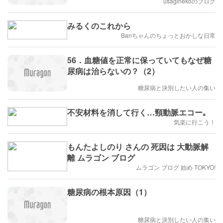
usaginekoのブログ
みるくのこれから
Banちゃんのちょっとおかしな日常
56．血糖値を正常に保っていてもなぜ糖
尿病は治らないの？（2）
糖尿病と決別したい人の集い
不安材料を消して行く…頸動脈エコー｡
気楽に行こう！
もんたよしのり さんの 死因は 大動脈解
離 ムラゴン ブログ
ムラゴン ブログ 始め TOKYO!
糖尿病の根本原因（1）
糖尿病と決別したい人の集い