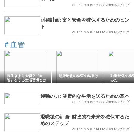
quantumbusinessadvisorsのブログ
財務計画: 富と安全を確保するためのヒン
ト
quantumbusinessadvisorsのブログ
#
血管
長生きより大切？『血
動脈硬化の検査の結果は
動脈硬化の検
管』を守る生活習慣とは
みた
運動の力: 健康的な生活を送るための基本
quantumbusinessadvisorsのブログ
退職後の計画: 財政的な未来を確保するた
めのステップ
quantumbusinessadvisorsのブログ