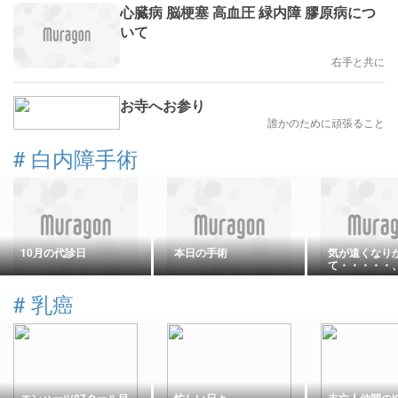
心臓病 脳梗塞 高血圧 緑内障 膠原病につ
いて
右手と共に
お寺へお参り
誰かのために頑張ること
#
白内障手術
10月の代診日
本日の手術
気が遠くなり
て・・・・・
#
乳癌