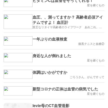
ビタミンCは血管を守ってくれる！
星を継ぐもの
血圧、、測ってますか？ 高齢者必須アイ
テムですよ！ 血圧計
貧乏なリタイヤ高齢者のライフワーク あれこれ、、、
一年ぶりの血液検査
腹黒テニスと血糖②
身近な人が倒れました
星を継ぐもの
体調はいかがですか
ごろうさん、がんですって
新型コロナの正体は血管の病気でした
星を継ぐもの
levie母のCT血管造影