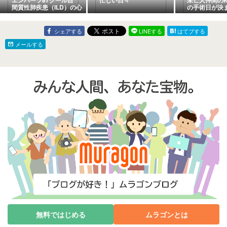
エンハーツ87クール目
忙しい日々
未亡人仲間の
間質性肺疾患（ILD）の心
の手術日が決
配事
シェアする
LINEする
はてブする
メールする
無料ではじめる
ムラゴンとは