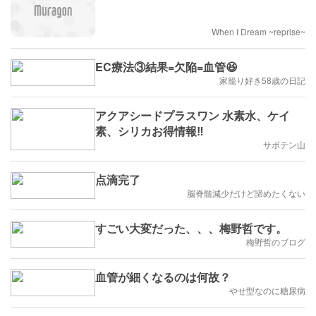
When I Dream ~reprise~
EC療法③結果=欠陥=血管😆
家籠り好き58歳の日記
アクアシードプラスワン 水素水、ケイ
素、シリカお得情報‼️
サボテン山
点滴完了
脳脊髄減少だけど諦めたくない
すごい大変だった、、、梅野哲です。
梅野哲のブログ
血管が細くなるのは何故？
やせ型なのに糖尿病