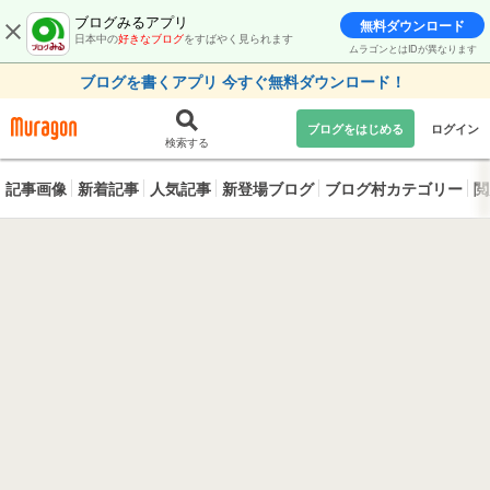
ブログみるアプリ
無料ダウンロード
日本中の
好きなブログ
をすばやく見られます
ムラゴンとはIDが異なります
ブログを書くアプリ 今すぐ無料ダウンロード！
ブログをはじめる
ログイン
検索する
記事画像
新着記事
人気記事
新登場ブログ
ブログ村カテゴリー
閲