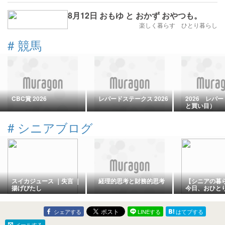
8月12日 おもゆ と おかず おやつも。
楽しく暮らす ひとり暮らし
#
競馬
CBC賞 2026
レパードステークス 2026
2026 レパ
と買い目）
#
シニアブログ
スイカジュース ｜失言 ｜
経理的思考と財務的思考
【シニアの暮
揚げびたし
今日、おひと
はんメモ📝。
シェアする
LINEする
はてブする
メールする