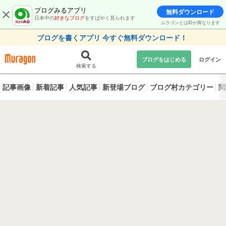
ブログみるアプリ
無料ダウンロード
日本中の
好きなブログ
をすばやく見られます
ムラゴンとはIDが異なります
ブログを書くアプリ 今すぐ無料ダウンロード！
ブログをはじめる
ログイン
検索する
記事画像
新着記事
人気記事
新登場ブログ
ブログ村カテゴリー
閲