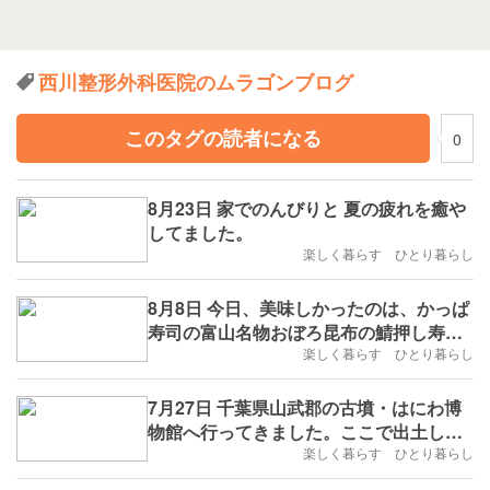
西川整形外科医院のムラゴンブログ
このタグの読者になる
0
8月23日 家でのんびりと 夏の疲れを癒や
してました。
楽しく暮らす ひとり暮らし
8月8日 今日、美味しかったのは、かっぱ
寿司の富山名物おぼろ昆布の鯖押し寿司
とドラえもんラムネマックシェイクとゴ
楽しく暮らす ひとり暮らし
ーヤの煮物でした。
7月27日 千葉県山武郡の古墳・はにわ博
物館へ行ってきました。ここで出土した
埴輪は大型で豊かな表情の人物埴輪で
楽しく暮らす ひとり暮らし
す。