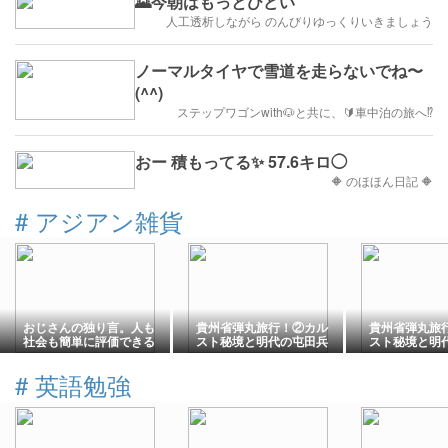
🌄今朝はもっとひどい
人工透析しながら のんびりゆっくりいきましょう
ノーマルタイヤで雪道を走らないでね〜
(^^)
ステップワゴンwith🐶と共に、🔰車中泊の旅へ⁉️
おー 積もってる✨ 57.6キロ◯
🔶 のほほん日記 🔶
#
アジアン雑貨
おじさんの独り言。人も
貴州省弾丸旅行！②カル
貴州省弾丸旅
社会も簡単に評価できる
スト秘境と明代の屯田兵
スト秘境と明
ほど単純ではない。
の末裔が暮らす村【黔西
の末裔が暮ら
南】編
編】
#
英語勉強