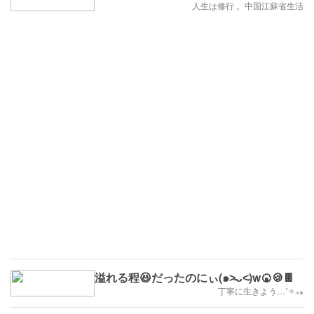
人生は修行 。中国江蘇省生活
溢れる程😆だったのにぃ(๑˃̵ᴗ˂̵)w🍘🍪🍫
丁寧に生きよう…˚✧₊⁎