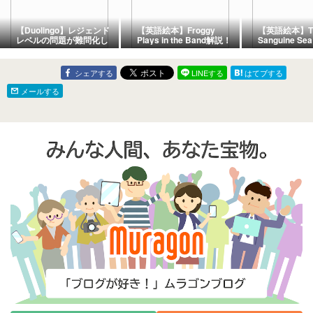
【Duolingo】レジェンド
【英語絵本】Froggy
【英語絵本】T
レベルの問題が難問化し
Plays in the Band解説！
Sanguine Sea
ている！？
日常で使える重要フレー
らすじと日本
ズ3選と和訳まとめ
ガメの冒険か
英単語と環境
シェアする
LINEする
はてブする
メールする