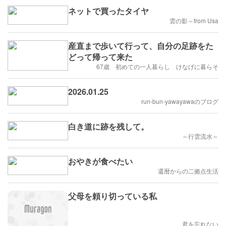
ネットで買ったタイヤ
雲の影～from Usa
産直まで歩いて行って、自分の足跡をた
どって帰って来た
67歳 初めての一人暮らし けなげに暮らそ
2026.01.25
run-bun-yawayawaのブログ
白き道に跡を残して。
～行雲流水～
おやきが食べたい
還暦からの二拠点生活
父母を頼り切っている私
君を忘れない