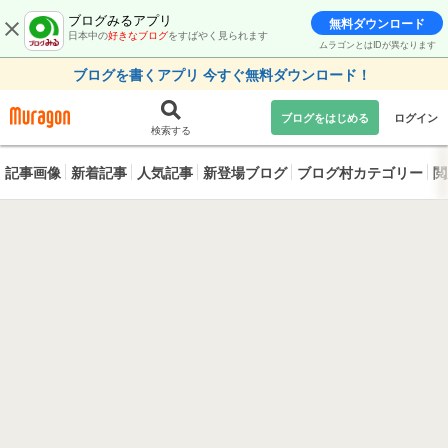
ブログみるアプリ
無料ダウンロード
日本中の
好きなブログ
をすばやく見られます
ムラゴンとはIDが異なります
ブログを書くアプリ 今すぐ無料ダウンロード！
ブログをはじめる
ログイン
検索する
記事画像
新着記事
人気記事
新登場ブログ
ブログ村カテゴリー
閲