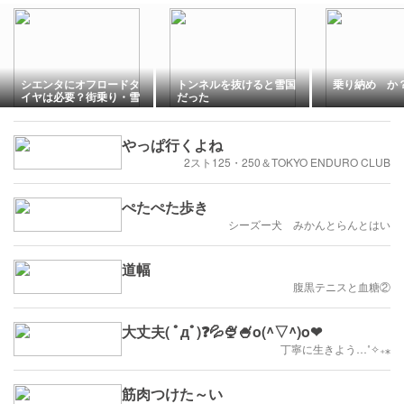
シエンタにオフロードタ
トンネルを抜けると雪国
乗り納め か
イヤは必要？街乗り・雪
だった
道・キャンプ別に正直に
解説
やっぱ行くよね
2スト125・250＆TOKYO ENDURO CLUB
ぺたぺた歩き
シーズー犬 みかんとらんとはい
道幅
腹黒テニスと血糖②
大丈夫( ﾟдﾟ)❓💦🍨🍧o(^▽^)o❤︎
丁寧に生きよう…˚✧₊⁎
筋肉つけた～い