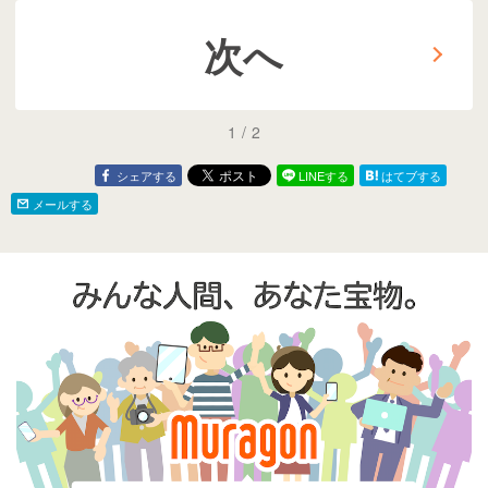
次へ
1
/
2
シェアする
LINEする
はてブする
メールする