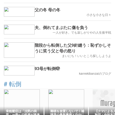
父の冬 母の冬
小さな小さな日々
夫、倒れてまぶたに傷を負う
一人が好き。でも寂しがりやの人生後半戦
階段から転倒した父9針縫う：恥ずかしそ
うに笑う父と母の怒り
まいにち！いいところ探ししようよ
93母が転倒🫣
kanrekibanzaiのブログ
#
転倒
骨粗鬆症は「沈黙の病
難聴を放置しないで！補
【クマによる
気」ー骨への投資が将来
聴器の最新事情と自分に
秋田・由利本