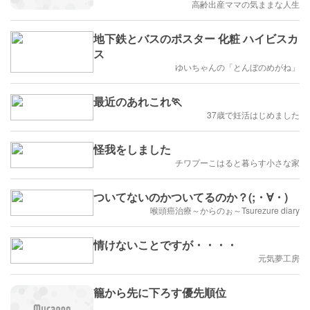
高齢出産ママの気ままな人生
地下鉄とバスのポスター 化粧 ハイビスカ
ス
ゆいちゃんの「とんぼのめがね」
最近のあれこれ🏃
37歳で妊活はじめました
怪我をしました
チワプーこはると暮らす小さな家
ついてないのかついてるのか？(;・∀・)
喉頭癌治療～からのぉ～Tsurezure diary
情けないことですが・・・・
元気夢工房
籠から先に下ろす優先順位