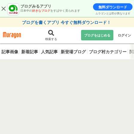
ブログみるアプリ
無料ダウンロード
日本中の
好きなブログ
をすばやく見られます
ムラゴンとはIDが異なります
ブログを書くアプリ 今すぐ無料ダウンロード！
ブログをはじめる
ログイン
検索する
記事画像
新着記事
人気記事
新登場ブログ
ブログ村カテゴリー
閲