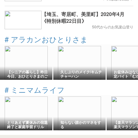
【埼玉、寄居町、美里町】2020年4月
《特別休暇22日目》
50代からのお気楽山登り
#
アラカンおひとりさま
【シニアの暮らし】昨日
久しぶりのメイク/キムチ
お盆休みはなし
今日、おひとりさまのご
チャーハン
定バイト「む
はんメモ📝。。
#
ミニマムライフ
とりあえず夏休みの宿題
知らない誰かのマネをす
【楽天マラソ
終了と家庭学習ドリル
る
楽天マラソン
もの。ちいか
め買いしまし