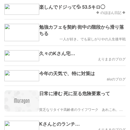
楽しんでドジって💦 53.5キロ◯
🔶 のほほん日記 🔶
勉強カフェを契約 街中の階段から滑り落
ちる
一人が好き。でも寂しがりやの人生後半戦
久々のKさん宅…
えりままのブログ
今年の天気で、特に対策は
aiuのブログ
日常に潜む 死に至る危険要素って
貧乏なリタイヤ高齢者のライフワーク あれこれ、、、
Kさんとのランチ…
えりままのブログ