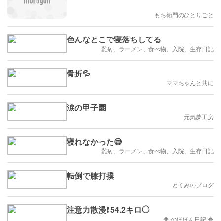
もち衛門のひとりごと
色んなとこで寝落ちしてる
難病、ラーメン、食べ物、入院、生存日記
骨折💦
ママちゃんと共に
涙の甲子園
元気夢工房
寝れなかった😅
難病、ラーメン、食べ物、入院、生存日記
転倒で膝打撲
とくみのブログ
注意力散漫❗ 54.2キロ◯
🔶 のほほん日記 🔶