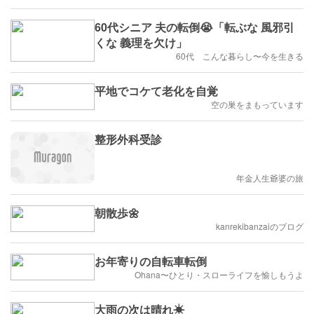
60代シニア 夫の転倒😭「転ぶな 風邪引
くな 義理を欠け」
60代 こんな暮らし〜今を生きる
平地でコケて老化を自覚
空の巣をまもっています
整形外科受診
年金人生爺婆の旅
朝散歩🌼
kanrekibanzaiのブログ
お年寄りの自転車転倒
Ohana〜ひとり・スローライフを愉しもうよ
大雨の次は晴れ☀