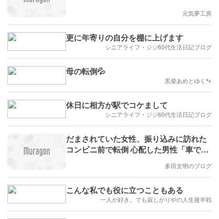
元気夢工房
更に年寄りの自分を棚に上げます
シニアライフ・ジジ60代生活日記ブログ
母の転倒💦
黒柴あめとゆく🐾
休日に相方が駅でコケまして
シニアライフ・ジジ60代生活日記ブログ
だまされていた女性、振り込みに訪れた
コンビニ前で転倒 心配した男性「車で送
ります」 すると女性「ゲーム料金を支払
多田文明のブログ
いに行く」…祖父母と暮らす男性、詐欺
と見抜いて交番に 被害防いだ男性に感謝
こんな私でも役に立つこともある
状（埼玉新聞）にコメントしました。
一人が好き。でも寂しがりやの人生後半戦