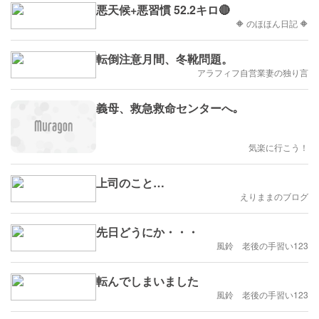
悪天候+悪習慣 52.2キロ🔴
🔶 のほほん日記 🔶
転倒注意月間、冬靴問題。
アラフィフ自営業妻の独り言
義母、救急救命センターへ｡
気楽に行こう！
上司のこと…
えりままのブログ
先日どうにか・・・
風鈴 老後の手習い123
転んでしまいました
風鈴 老後の手習い123