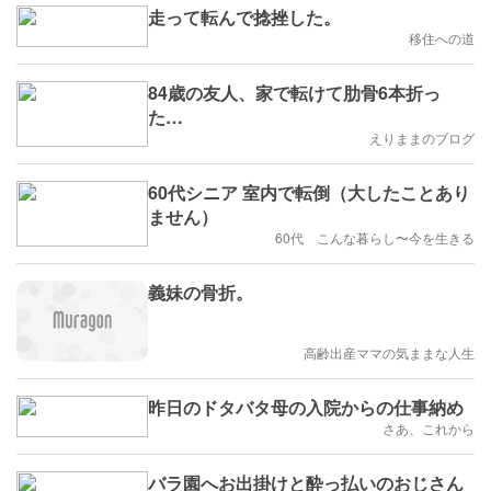
走って転んで捻挫した。
移住への道
84歳の友人、家で転けて肋骨6本折っ
た…
えりままのブログ
60代シニア 室内で転倒（大したことあり
ません）
60代 こんな暮らし〜今を生きる
義妹の骨折。
高齢出産ママの気ままな人生
昨日のドタバタ母の入院からの仕事納め
さあ、これから
バラ園へお出掛けと酔っ払いのおじさん