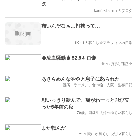
🫢
kanrekibanzaiのブログ
痛いんだなぁ…打撲って…
1K・1人暮らし☆アラフィフの日常
🩸流血騒動🩸 52.5キロ🔴
🔶 のほほん日記 🔶
あきらめんなや💢と息子に怒られた
難病、ラーメン、食べ物、入院、生存日記
思いっきり転んで、鳩がわーっと飛び立
った5年前の秋
70歳。同級生夫婦のゆるい暮らし
また転んだ
いつの間にか長くなったLA暮らし