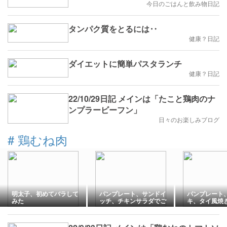
今日のごはんと飲み物日記
タンパク質をとるには‥
健康？日記
ダイエットに簡単パスタランチ
健康？日記
22/10/29日記 メインは「たこと鶏肉のナ
ンプラービーフン」
日々のお楽しみブログ
#
鶏むね肉
明太子、初めてバラして
パンプレート、サンドイ
パンプレート
みた
ッチ、チキンサラダでご
キ、タイ風焼
はん
はん