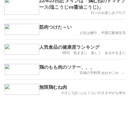
22/9/23日記 メインは「鶏むねのトマトソ
ース(塩こうじvs醤油こうじ)」
日々のお楽しみブログ
筋肉つけた～い
人生は修行 。中国江蘇省生活
人気食品の健康度ランキング
60代 気ままに 楽しく あるがままに
鶏のもも肉のソテー、、、
『 宗雄の手料理 あれやこれ 』
無限鶏むね肉
小さじ1ぱいぶんくらいのささやかな幸せ