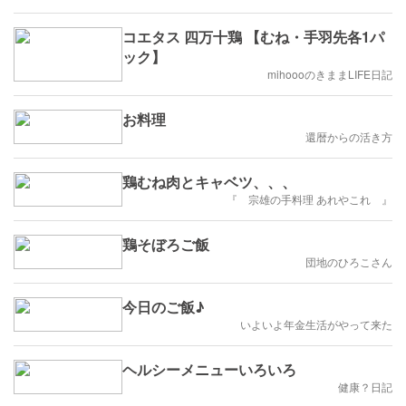
コエタス 四万十鶏 【むね・手羽先各1パ
ック】
mihoooのきままLIFE日記
お料理
還暦からの活き方
鶏むね肉とキャベツ、、、
『 宗雄の手料理 あれやこれ 』
鶏そぼろご飯
団地のひろこさん
今日のご飯♪
いよいよ年金生活がやって来た
ヘルシーメニューいろいろ
健康？日記