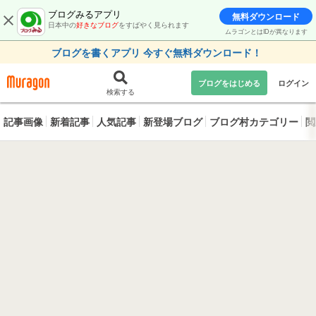
ブログみるアプリ
無料ダウンロード
日本中の
好きなブログ
をすばやく見られます
ムラゴンとはIDが異なります
ブログを書くアプリ 今すぐ無料ダウンロード！
ブログをはじめる
ログイン
検索する
記事画像
新着記事
人気記事
新登場ブログ
ブログ村カテゴリー
閲