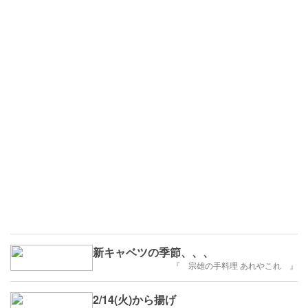
新キャベツの季節、、、
『 宗雄の手料理 あれやこれ 』
2/14(火)から揚げ