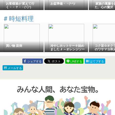
お客様達が 変えて行
お盆準備・・(^^)/
家族の葛藤を
く・・？・・('◇')ゞ
た、心の贅沢
#
時短料理
買い物 面倒
冷やしホットケーキ始め
コク旨☆オク
ました ♪ ～オレンジソー
のワサマヨ和え
スがけ～ (レシピ)
シェアする
LINEする
はてブする
メールする