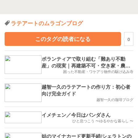
ラテアートのムラゴンブログ
このタグの読者になる
0
ボランティアで取り組む「難あり不動
産」の現実｜再建築不可・空き家・農地
問題の裏側わ
困った不動産・ワケアリ物件の駆け込み寺
越智一久のラテアートの作り方：初心者
向け完全ガイド
越智一久の珈琲ブログ
イメチェン／今日はパンダさん
ひと息つこう 〜ゆるやかな暮らし 〜
姑のマイナカード更新手続/シェラトンの