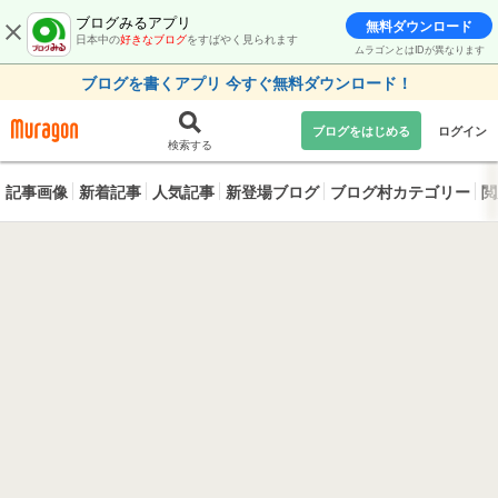
ブログみるアプリ
無料ダウンロード
日本中の
好きなブログ
をすばやく見られます
ムラゴンとはIDが異なります
ブログを書くアプリ 今すぐ無料ダウンロード！
ブログをはじめる
ログイン
検索する
記事画像
新着記事
人気記事
新登場ブログ
ブログ村カテゴリー
閲