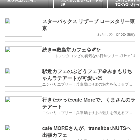
空を見上げたら...
ホスタの花＆花カード整
LATTE ART 
理
TOKYOへ行
スターバックス リザーブ ロースタリー東
京
わたしの photo diary
続き➡︎敷島堂カフェ🌰💕✨
トノウタコンビの何気ない日常シリーズU^ェ^U
駅近カフェのぶどうフェア🍇みまもりち
ゃんラテアートが可愛い😍
ニシハリエブリー！兵庫県はりまの魅力を伝えるブログ【西播磨】
行きたかったcafe Moreで、くまさんのラ
テアート
ニシハリエブリー！兵庫県はりまの魅力を伝えるブログ【西播磨】
cafe MOREさんが、transitbar.NUTSへ
出張カフェ