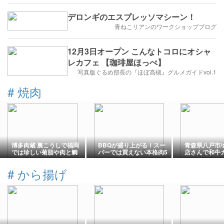
デロンギのエスプレッソマシーン！
青ねこリアンのワークショップブログ
12月3日オープン こんなトコロにオシャ
レカフェ 【珈琲屋ほっぺ】
写真版ぐるめ部長の『ほぼ高槻』グルメガイドvol.1
#
焼肉
博多肉蔵 裏こうしで福岡
BBQが盛り上がる！スー
青森県八戸市/
では珍しい菊脂や肉と鯛
パーでは買えない本格肉5
店さんで和牛
の巻物とすき焼きを楽し
選｜みんなが驚く豪快な
を食べて来ま
む
お肉を紹介
#
から揚げ