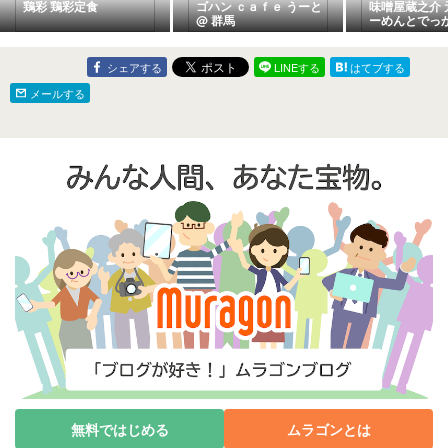
鶏彩 鶏彩定食
ゴハン ｃａｆｅ うーと
味噌屋蔵之介 
@ 群馬
ーめんとでっ
シェアする
LINEする
はてブする
メールする
無料ではじめる
ムラゴンとは