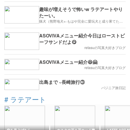
趣味が増えそうで怖いw ラテアートやり
たーい。
猟犬（熊野地犬←もはや完全に愛玩犬と成り果てた）と猫との田舎暮らし
ASOVIVAメニュー紹介今日はローストビ
ーフサンドだよ😋
retasuの写真大好きブログ
ASOVIVAメニュー紹介😆🤗
retasuの写真大好きブログ
出島まで ~長崎旅行③
バジニア旅日記
#
ラテアート