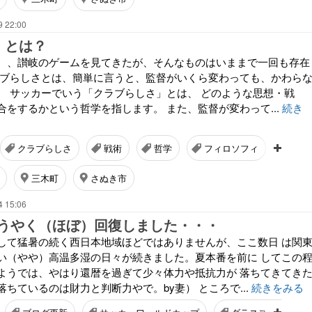
9 22:00
” とは？
、、讃岐のゲームを見てきたが、そんなものはいままで一回も存在
ラブらしさとは、簡単に言うと、監督がいくら変わっても、かわら
。 サッカーでいう「クラブらしさ」とは、 どのような思想・戦
合をするかという哲学を指します。 また、監督が変わって...
続き
クラブらしさ
戦術
哲学
フィロソフィ
スロ
三木町
さぬき市
4 15:06
うやく（ほぼ）回復しました・・・
して猛暑の続く西日本地域ほどではありませんが、ここ数日 は関
い（やや）高温多湿の日々が続きました。夏本番を前に してこの
ようでは、やはり還暦を過ぎて少々体力や抵抗力が 落ちてきてき
ちているのは財力と判断力やで。by妻） ところで...
続きをみる