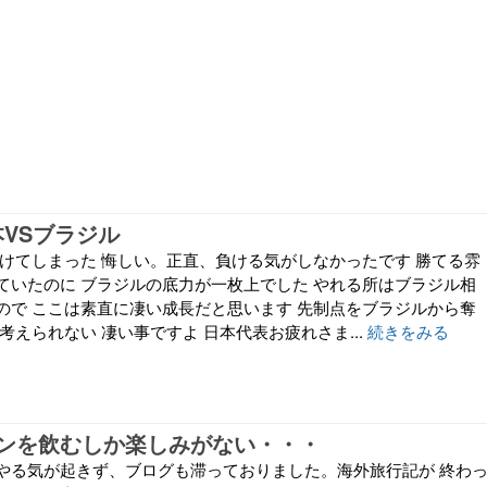
日本VSブラジル
負けてしまった 悔しい。正直、負ける気がしなかったです 勝てる雰
ていたのに ブラジルの底力が一枚上でした やれる所はブラジル相
ので ここは素直に凄い成長だと思います 先制点をブラジルから奪
考えられない 凄い事ですよ 日本代表お疲れさま...
続きをみる
ンを飲むしか楽しみがない・・・
やる気が起きず、ブログも滞っておりました。海外旅行記が 終わ