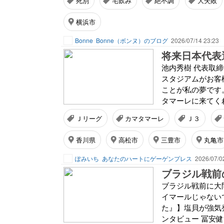
死別
宅飲み
絶不調
大失敗
横浜市
Bonne
Bonne（ボンヌ）のブログ
2026/07/14 23:23
将来日本代表
池内秀樹 代表取
スタジアムがお客
ことが私の夢です。
タマーレに来てく
Ｊリーグ
カマタマーレ
Ｊ３
香川県
高松市
三豊市
丸亀市
ぽみいち
あなたのハートにゲーゲンプレス
2026/07/0
ブラジル戦前
ブラジル戦前に大
イマールじゃない
た』】塩貝が強気
ンタビュー 冨安健洋