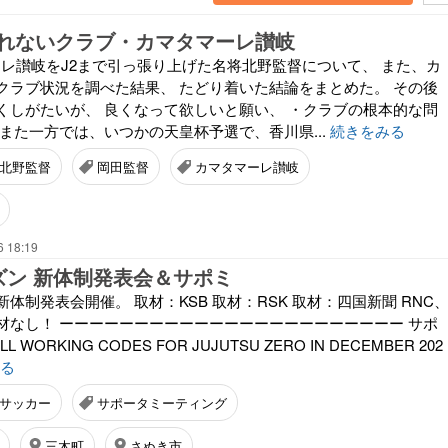
れないクラブ・カマタマーレ讃岐
マーレ讃岐をJ2まで引っ張り上げた名将北野監督について、 また、カ
クラブ状況を調べた結果、 たどり着いた結論をまとめた。 その後
くしがたいが、 良くなって欲しいと願い、 ・クラブの根本的な問
また一方では、いつかの天皇杯予選で、香川県...
続きをみる
北野監督
岡田監督
カマタマーレ讃岐
6 18:19
シーズン 新体制発表会＆サポミ
体制発表会開催。 取材：KSB 取材：RSK 取材：四国新聞 RNC
材なし！ ーーーーーーーーーーーーーーーーーーーーーーー サポ
L WORKING CODES FOR JUJUTSU ZERO IN DECEMBER 202
る
サッカー
サポータミーティング
三木町
さぬき市