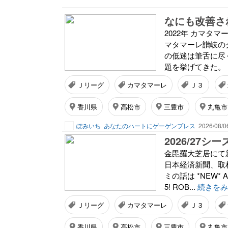
なにも改善さ
2022年 カマタ
マタマーレ讃岐の
の低迷は筆舌に尽
題を挙げてきた。 
Ｊリーグ
カマタマーレ
Ｊ３
香川県
高松市
三豊市
丸亀市
ぽみいち
あなたのハートにゲーゲンプレス
2026/08/0
2026/27
金毘羅大芝居にて新
日本経済新聞、取
ミの話は *NEW* AL
5! ROB...
続きをみ
Ｊリーグ
カマタマーレ
Ｊ３
香川県
高松市
三豊市
丸亀市