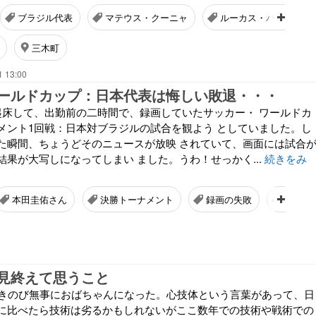
ブラジル代表
マテウス・クーニャ
ルーカス・パケタ
三木町
1 13:00
ールドカップ：日本代表は悔しい敗退・・・
起床して、出勤前の二時間で、録画していたサッカー・ ワールドカ
メント1回戦：日本対ブラジルの試合を観よう としていました。し
た瞬間、ちょうどそのニュースが放映 されていて、画面には試合
果が大写しになってしまい ました。うわ！せっかく...
続きをみ
本田圭佑さん
決勝トーナメント
録画の失敗
大相撲
見終えて思うこと
生きのび無事におばちゃんになった。心技体という言葉があって、日
に比べたら技術は劣るかもしれないがここ数年での技術や戦術での