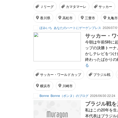
Ｊリーグ
カマタマーレ
サッカー
香川県
高松市
三豊市
丸亀市
ぽみいち
あなたのハートにゲーゲンプレス
2026/07/0
サッカー・ワ
今朝は午前5時に
ップの決勝トーナ
かしテレビをつけ
終わったばかりの結
る
サッカー・ワールドカップ
ブラジル戦
横浜市
川崎市
Bonne
Bonne（ボンヌ）のブログ
2026/06/30 22:24
ブラジル戦を
私はこの20年を
本代表はブラジル