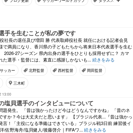
ブログ更新
サッカーワールドカップ
ダラススタジアム
選手を生むことが私の夢です
締役社長の退任及び増田 勝 代表取締役社長 就任における記者会見
様で満員になり、香川県の子どもたちから将来日本代表選手を生む
 2026-27シーズン 県内出身の選手をひとりも採用せずに？ カマ
れた選手・監督には、素直に感謝しかないも...
続きをみる
サッカー
北野監督
西村監督
岡田監督
三木町
2 13:00
の塩貝選手のインタビューについて
問題発生。 「昔は強かったけど今はどうなんですかね」 「昔のネ
ですか？今は大丈夫だと思います」 【ブラジル代表...『昔は強かっ
発言！「主役になる準備はできている」ブラジル戦3日前 練習後イ
/佐野海舟/塩貝健人/後藤啓介｜FIFAワ...
続きをみる