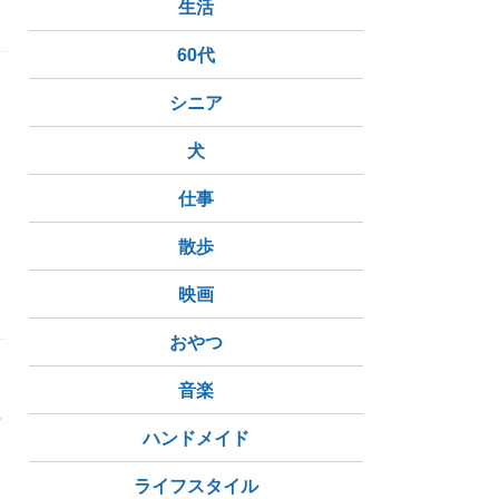
生活
60代
シニア
な
犬
仕事
ーガン
散歩
映画
おやつ
東
音楽
程
た
ハンドメイド
ライフスタイル