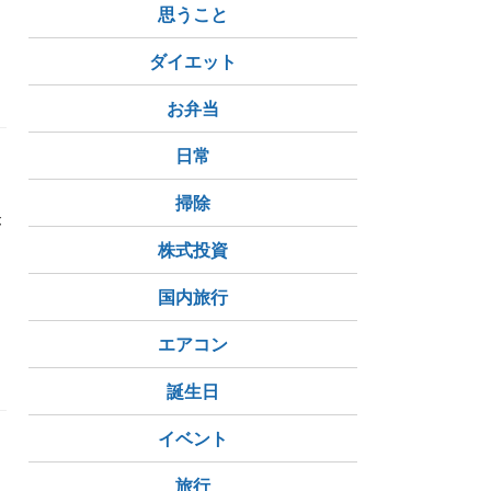
思うこと
ガブリエウ・マガリャンイス
古和康行
塩貝健人
ダイエット
お弁当
日常
掃除
が
株式投資
国内旅行
名古屋場所
青椒肉絲定食
エアコン
誕生日
イベント
旅行