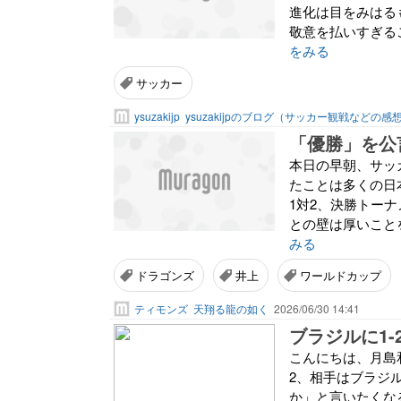
進化は目をみはる
敬意を払いすぎる
をみる
サッカー
ysuzakijp
ysuzakijpのブログ（サッカー観戦などの感
「優勝」を公
本日の早朝、サッ
たことは多くの日
1対2、決勝トー
との壁は厚いこと
みる
ドラゴンズ
井上
ワールドカップ
ティモンズ
天翔る龍の如く
2026/06/30 14:41
ブラジルに1
こんにちは、月島
2、相手はブラジル
か」と言いたくな