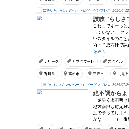
ぽみいち
あなたのハートにゲーゲンプレス
2026/07/2
讃岐 ”らしさ
これまでずーっと
していない。 ク
いスタイルのこと
術・育成方針で試
をみる
Ｊリーグ
カマタマーレ
スタイル
香川県
高松市
三豊市
丸亀市
ぽみいち
あなたのハートにゲーゲンプレス
2026/07/2
絶不調からよ
一足早く梅雨明け
地方南部も耐え難
度で参ってしまう
かな・・・（一番落