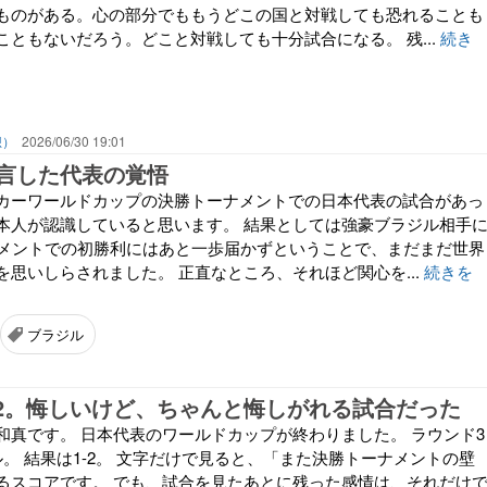
ものがある。心の部分でももうどこの国と対戦しても恐れることも
こともないだろう。どこと対戦しても十分試合になる。 残...
続き
想）
2026/06/30 19:01
言した代表の覚悟
カーワールドカップの決勝トーナメントでの日本代表の試合があっ
本人が認識していると思います。 結果としては強豪ブラジル相手
ナメントでの初勝利にはあと一歩届かずということで、まだまだ世界
を思いしらされました。 正直なところ、それほど関心を...
続きを
ブラジル
-2。悔しいけど、ちゃんと悔しがれる試合だった
和真です。 日本代表のワールドカップが終わりました。 ラウンド3
。 結果は1-2。 文字だけで見ると、「また決勝トーナメントの壁
るスコアです。 でも、試合を見たあとに残った感情は、それだけ