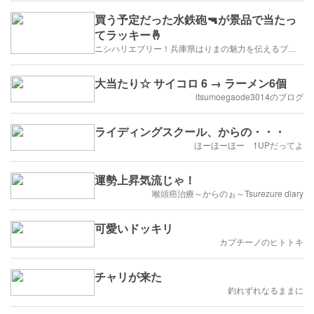
買う予定だった水鉄砲🔫が景品で当たっ
てラッキー🤞
ニシハリエブリー！兵庫県はりまの魅力を伝えるブログ【西播磨】
大当たり☆ サイコロ 6 → ラーメン6個
itsumoegaode3014のブログ
ライディングスクール、からの・・・
ほーほーほー 1UPだってよ
運勢上昇気流じゃ！
喉頭癌治療～からのぉ～Tsurezure diary
可愛いドッキリ
カプチーノのヒトトキ
チャリが来た
釣れずれなるままに