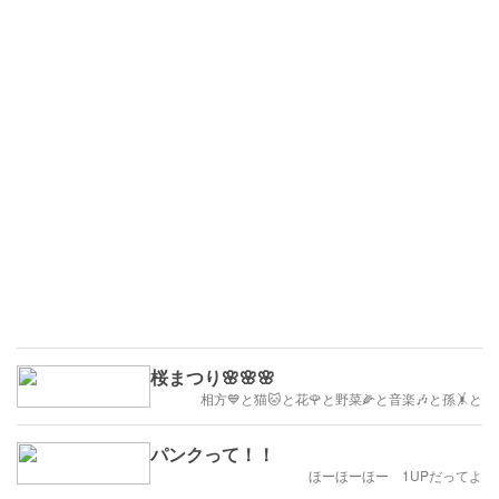
桜まつり🌸🌸🌸
相方💙と猫🐱と花🌹と野菜🌽と音楽🎶と孫🤸と
パンクって！！
ほーほーほー 1UPだってよ