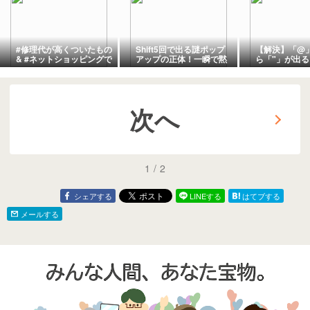
#修理代が高くついたもの
Shift5回で出る謎ポップ
【解決】「@
& #ネットショッピングで
アップの正体！一瞬で黙
ら「"」が出
失敗したこと…投稿ネタ
らせる方法を解説
ド配列すり替
【整備済み品の闇】
真犯人
次へ
1
/
2
シェアする
LINEする
はてブする
メールする