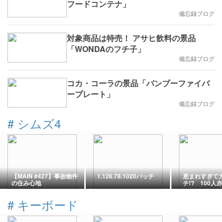
フードコンテナ」
備忘録ブログ
対象商品は特売！ アサヒ飲料の景品
「WONDAのフチ子」
備忘録ブログ
コカ・コーラの景品「バンブーファイバ
ープレート」
備忘録ブログ
#
シムズ4
【MAIN #427】事故物件
1.126.78.1020パッチ
恵まれすぎて
の住み心地
チ!? 100人
ャレンジ#04
4】
#
キーボード