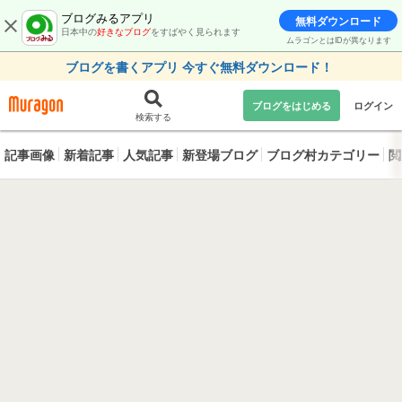
ブログみるアプリ
無料ダウンロード
日本中の
好きなブログ
をすばやく見られます
ムラゴンとはIDが異なります
ブログを書くアプリ 今すぐ無料ダウンロード！
ブログをはじめる
ログイン
検索する
記事画像
新着記事
人気記事
新登場ブログ
ブログ村カテゴリー
閲