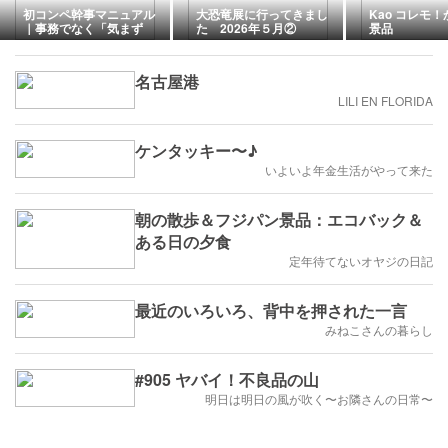
初コンペ幹事マニュアル
大恐竜展に行ってきまし
Kao コレモ
｜事務でなく「気まず
た 2026年５月②
景品
さ」と「断り方」を仕組
みで消す
名古屋港
LILI EN FLORIDA
ケンタッキー〜♪
いよいよ年金生活がやって来た
朝の散歩＆フジパン景品：エコバック＆
ある日の夕食
定年待てないオヤジの日記
最近のいろいろ、背中を押された一言
みねこさんの暮らし
#905 ヤバイ！不良品の山
明日は明日の風が吹く〜お隣さんの日常〜