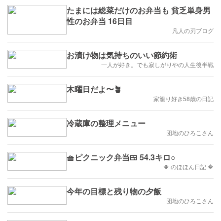
たまには総菜だけのお弁当も 貧乏単身男
性のお弁当 16日目
凡人の刃ブログ
お漬け物は気持ちのいい節約術
一人が好き。でも寂しがりやの人生後半戦
木曜日だよ〜🪴
家籠り好き58歳の日記
冷蔵庫の整理メニュー
団地のひろこさん
🧺ピクニック弁当🍱 54.3キロ○
🔶 のほほん日記 🔶
今年の目標と残り物の夕飯
団地のひろこさん