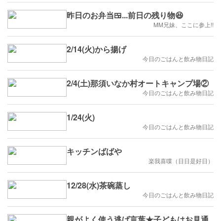
昨日のお弁当🍱...前日の残り物😆
MM兄妹、ここに参上!!
2/14(火)から揚げ
今日のごはんと飲み物日記
2/4(土)那須いなか村オートキャンプ場②
今日のごはんと飲み物日記
1/24(火)
今日のごはんと飲み物日記
キッチンばばや
楽我喜喋（日日是好日）
12/28(水)茶碗蒸し
今日のごはんと飲み物日記
親がよく使う逃げ言葉★子どもはお見通