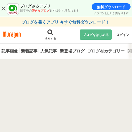
ブログみるアプリ
無料ダウンロード
日本中の
好きなブログ
をすばやく見られます
ムラゴンとはIDが異なります
ブログを書くアプリ 今すぐ無料ダウンロード！
ブログをはじめる
ログイン
検索する
記事画像
新着記事
人気記事
新登場ブログ
ブログ村カテゴリー
閲