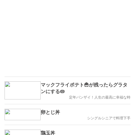
マックフライポテト🍟が残ったらグラタ
ンにする🥧
定年バンザイ！人生の最高に幸福な時
卵とじ丼
シングルシニアで料理下手
鶏玉丼