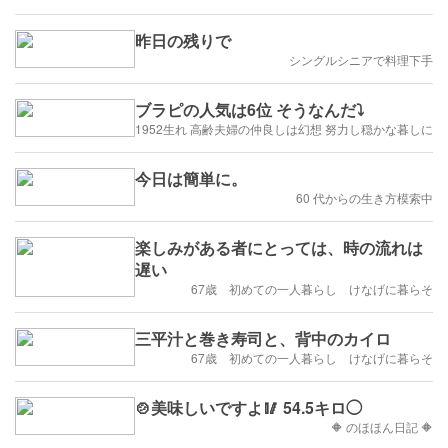
昨日の残りで
シングルシニアで料理下手
ブラピの人気は6位 そうなんだ⤵
1952生れ 高齢夫婦の仲良しは幻想 努力し穏かな暮しに
今日は簡単に。
60 代からの生き方模索中
楽しみがある者にとっては、時の流れは
遅い
67歳 初めての一人暮らし けなげに暮らそ
三平汁と巻き寿司と、背中のカイロ
67歳 初めての一人暮らし けなげに暮らそ
🍲美味しいですよ🥢 54.5キロ◯
🔶 のほほん日記 🔶