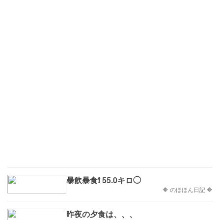
暴飲暴食❗ 55.0キロ◯
🔶 のほほん日記 🔶
昨夜の夕食は、、、