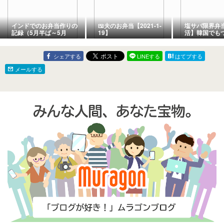
インドでのお弁当作りの
🍱夫のお弁当【2021-1-
塩サバ限界弁
記録（5月半ば～5月
19】
活】韓国でも
末）/My Homemade
味料サイズ
Lunchbox in May, 2026)/
ข้าวกล่องที่ทำเอง
シェアする
LINEする
はてブする
メールする