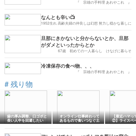
『 宗雄の手料理 あれやこれ 』
なんとも辛い📺
1952生れ 高齢夫婦の仲良しは幻想 努力し穏かな暮しに
旦那にきかないと分からないとか、旦那
がダメといったからとか
67歳 初めての一人暮らし けなげに暮らそ
冷凍保存の食べ物、、、
『 宗雄の手料理 あれやこれ 』
#
残り物
歯の厚み調整、口ゴボと
オンライン仕事終わって
【最近ハマっ
長い人中を回避したい
あるもので食いつなぐ土
②】ライスペ
曜の夜。
る・・・