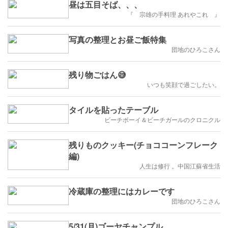
昼は五目そば、、、
『 宗雄の手料理 あれやこれ 』
写真の整理とお昼ご飯特集
団地のひろこさん
残り物ごはん😅
いつも笑顔で過ごしたい。
タイルを貼ったテーブル
ビーチボーイ＆ビーチガールのクロニクル
残りものクッキー(チョココーンフレーク
編)
人生は修行 。中国江蘇省生活
冷蔵庫の整理にはカレーです
団地のひろこさん
5/31(月)ゴーヤチャンプル