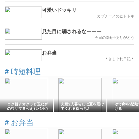
可愛いドッキリ
カプチーノのヒトトキ
見た目に騙されるなーーー
今日の幸せ⭐ありがとう
お弁当
＊きまぐれ日記＊
#
時短料理
コク旨☆オクラと玉ねぎ
夫婦2人暮らしに夏を届け
ゆで卵を浅漬
のワサマヨ和え (レシピ)
てくれる孫っち♪
ける
#
お弁当