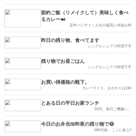
節約ご飯（リメイクして）美味しく食べ
るカレー🍛
定年バンザイ！人生の最高に幸福な時
昨日の残り物、食べてます
シングルシニアで料理下手
残り物でお昼ごはん
シングルシニアで料理下手
お買い得価格の靴下。
カレーライス、おかわりは2杯
とある日の平日お家ランチ
30代、毎日ご機嫌に。
今日のお弁当🍱昨夜の残り物で😆
MM兄妹、ここに参上!!