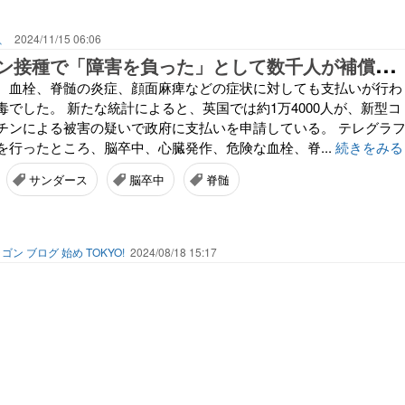
、
2024/11/15 06:06
コ
ロナワクチン接種で「障害を負った」として数千人が補償を求める
、血栓、脊髄の炎症、顔面麻痺などの症状に対しても支払いが行わ
でした。 新たな統計によると、英国では約1万4000人が、新型コ
チンによる被害の疑いで政府に支払いを申請している。 テレグラ
を行ったところ、脳卒中、心臓発作、危険な血栓、脊...
続きをみる
サンダース
脳卒中
脊髄
ゴン ブログ 始め TOKYO!
2024/08/18 15:17