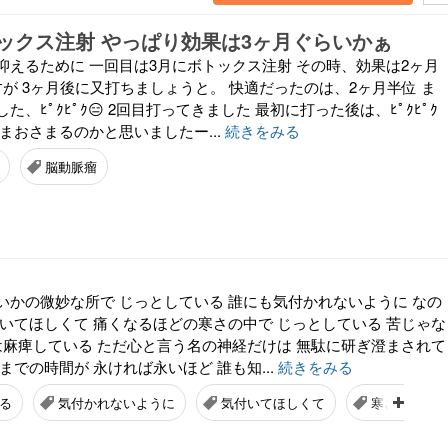
ックス注射 やっぱり効果は3ヶ月ぐらいかぁ
抑えるために 一回目は3月にボトックス注射 その時、効果は2ヶ月
が 3ヶ月後に又打ちましょうと。 快適だったのは、2ヶ月半位 ま
、ﾋﾟｸﾋﾟｸ😑 2回目打ってきました 最初に打った後は、ﾋﾟｸﾋﾟｸ
まおさまるのかと思いましたー...
続きをみる
脳動脈瘤
いかの微妙な所で じっとしている 誰にも気付かれないように なの
付いてほしくて 痛くなるほどの寒さの中で じっとしている 苦じゃな
覚は麻痺している ただ心と言う名の神経だけは 無駄に研ぎ澄まされて
までの時間が 永ければ永いほど 誰も知...
続きをみる
る
気付かれないように
気付いてほしくて
寒さの中