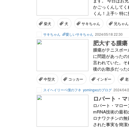
ます。 今日はお兄
かごっくんしてくれ
くん！上手✨ 特に
柴犬
犬
サキちゃん
兄ちゃん
サキちゃん
🌈愛しいサキちゃん
2024/05/18 22:30
肥大する腫瘍
腫瘍がテニスボー
に問題があったの
言われていた。そ
後のお散歩だった
中型犬
コッカー
インギー
老
スイヘイリーベ僕のフネ
yomingxcのブログ
2024/04/2
ロバート・マロー
mRNA技術の最
ロナワクチンの無
された事実を簡潔