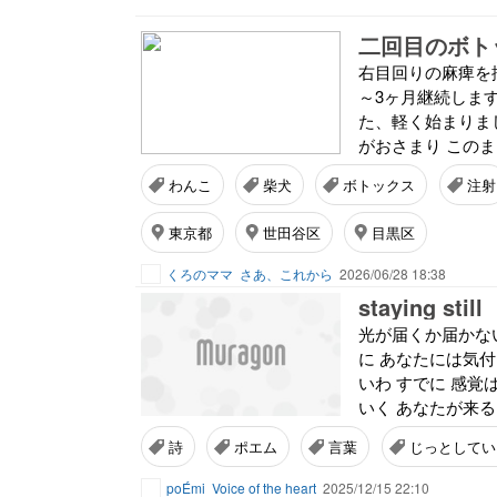
二回目のボト
右目回りの麻痺を
～3ヶ月継続します
た、軽く始まりました
がおさまり このま
わんこ
柴犬
ボトックス
注射
東京都
世田谷区
目黒区
くろのママ
さあ、これから
2026/06/28 18:38
staying still
光が届くか届かな
に あなたには気
いわ すでに 感
いく あなたが来る
詩
ポエム
言葉
じっとしてい
poÉmi
Voice of the heart
2025/12/15 22:10