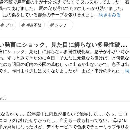
半身不随で麻痺側の手が十分 洗えてなくて ヌルヌルしてました。 石
洗ってあげました。 尻の穴も汚れてたのでしっかり洗いました。
、足の傷をしている部分のテープを張り替えまし...
続きをみる
プロ
半身不随
シャワー
5
息
子の何気ない発言にショック、見た目に解らない多発性硬化症
言にショック、見た目に解らない多発性硬化症。息子が小さい時か
ね、ずっとみてきたのに今日「そんなに元気なら働けば」と何気な
たのも明日の町内の公園の草むしりに出るか出ないかで、息子は出
です。昨日より少しは良くなりましたが、まだ下半身の痺れは...
続
9:50
になるかぁ…、22年度中に両親が相次いで他界して…、あっ、コロ
コロワクは打たせなかったし、自分も一度も打ってない。 母は16
半身麻痺になったけど、デイサービスで色紙でチューリップ作りを