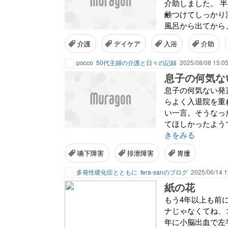
介助しました。 
鹸つけてしっかり
風呂から出てから
介護
デイケア
入浴
介助
pocco
50代主婦の介護と日々の記録
2025/08/08 15:0
息子の何気ない発
らよく入退院を重
い一言。そうなっ
てほしかったよう
きをみる
嚥下障害
排泄障害
胃瘻
多発性硬化症とともに
tera-sanのブログ
2025/06/14 1
紙の花
もう4年以上も前
ナじゃなくてね、
年に小脳出血で左