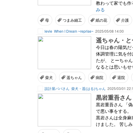
教わって家でも作
みる
母
つまみ細工
紙の花
介護
levie
When I Dream ~reprise~
2025/05/08 14:00
遥ちゃん・と
今日は春の陽気だ
体調管理に気を付
たが、 とーちゃ
なるとは思いもせず
柴犬
遥ちゃん
病院
退院
設計屋パパさん
柴犬・遥(はる)ちゃん
2025/03/01 22:
黒岩重吾さん
黒岩重吾さん 「
で悪い事をする。
黒岩さんは全身麻
けました。 苦しみ