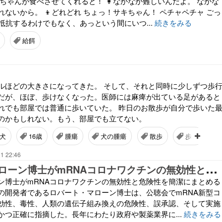
ちゃんが食べさせてくれると！ 👩なかなか難しいんだよ。 なかな
ないから。 👦どれどれ ちょっ！サキちゃん！ ペチャペチャ ごっ
抵抗するわけでもなく、あっという間にいつ...
続きをみる
給餌
ルほどの大きさになってきた。 そして、それと同時に少しずつ歩
だが、ほぼ、歩けなくなった。医師には麻痺が出ている足があると
れでも部屋では普通に歩いていた。 昨日のお散歩が自分で歩いた
のかもしれない。もう、部屋でも立てない。
犬
16歳
腫瘍
犬の腫瘍
散歩
歩行
1 22:46
ロ
バート・マローン博士がmRNAコロナワクチンの無効性と危険性
ン博士がmRNAコロナワクチンの無効性と危険性を簡潔にまとめる
初の開発者であるロバート・マローン博士は、公聴会でmRNA新型コ
効性、毒性、人類の遺伝子組み換えの危険性、誤承認、そして実施
かつ正確に指摘した。長年にわたり政府や製薬業界に...
続きをみる