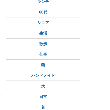
ランチ
60代
シニア
生活
散歩
仕事
猫
ハンドメイド
犬
日常
花