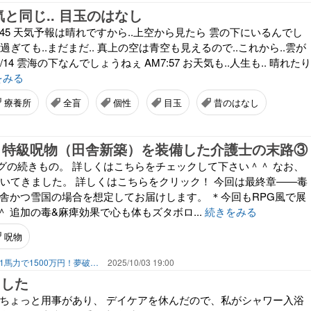
気と同じ.. 目玉のはなし
PM4:45 天気予報は晴れですから..上空から見たら 雲の下にいるんでし
時過ぎても..まだまだ.. 真上の空は青空も見えるので..これから..雲が
/14 雲海の下なんでしょうねぇ AM7:57 お天気も..人生も.. 晴れたり
をみる
療養所
全盲
個性
目玉
昔のはなし
8 特級呪物（田舎新築）を装備した介護士の末路③
グの続きもの。 詳しくはこちらをチェックして下さい＾＾ なお、
rに置いてきました。 詳しくはこちらをクリック！ 今回は最終章――毒
田舎かつ雪国の場合を想定してお届けします。 ＊今回もRPG風で展
 追加の毒&麻痺効果で心も体もズタボロ...
続きをみる
呪物
3K介護×2人育児×ほぼ1馬力で1500万円！夢破れ人生のドM攻略記
2025/10/03 19:00
ました
がちょっと用事があり、 デイケアを休んだので、私がシャワー入浴