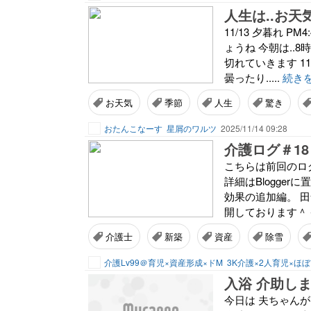
人生は..お天
11/13 夕暮れ 
ょうね 今朝は..8
切れていきます 11
曇ったり.....
続き
お天気
季節
人生
驚き
おたんこなーす
星屑のワルツ
2025/11/14 09:28
介護ログ＃1
こちらは前回のロ
詳細はBlogge
効果の追加編。 
開しております＾＾
介護士
新築
資産
除雪
介護Lv99＠育児×資産形成×ドM
入浴 介助し
今日は 夫ちゃん