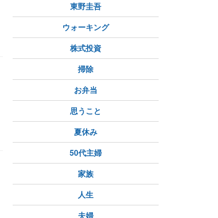
東野圭吾
ウォーキング
株式投資
掃除
、
し
お弁当
思うこと
夏休み
50代主婦
家族
」
人生
夫婦