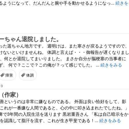
るようになって、だんだんと腕や手を動かせるようになっ...
続きを
ーちゃん退院しました。
った遥ちゃん地方です。 週明けは、また寒さが戻るようですので
けないといけませんね。 体調と言えば・・・御報告が遅くなりま
ん、何とか退院してまいりました。 まさか自分が脳梗塞の当事者に
、 何で？ここで？この俺が？って感じでした。 ...
続きをみる
障害
体調
19
（作家）
偽善というのは非常に嫌なものである。 外面は良い恰好をして、影
 これが一番嫌な人間であると、心の中に叩き込まれたでしたね。
痺で3年間の入院生活を送ります 黒岩重吾さん 「私は自己暗示をか
を認識して脂汗を流す、これが生き甲斐である！...
続きをみる