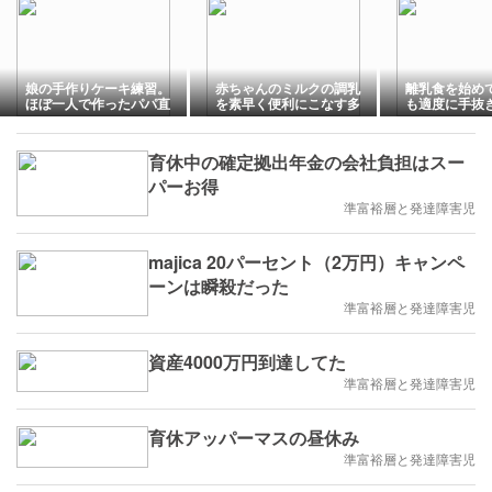
娘の手作りケーキ練習。
赤ちゃんのミルクの調乳
離乳食を始め
ほぼ一人で作ったパパ直
を素早く便利にこなす多
も適度に手抜
伝の手作りケーキはとて
機能調乳ポットを買って
とアレコレ手
も美味しかった
みたお話
赤ちゃんの最
合い
育休中の確定拠出年金の会社負担はスー
パーお得
準富裕層と発達障害児
majica 20パーセント（2万円）キャンペ
ーンは瞬殺だった
準富裕層と発達障害児
資産4000万円到達してた
準富裕層と発達障害児
育休アッパーマスの昼休み
準富裕層と発達障害児