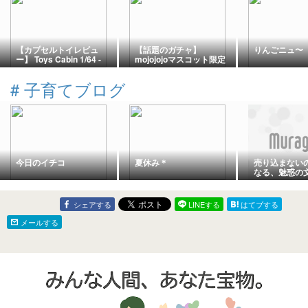
【カプセルトイレビュ
【話題のガチャ】
りんごニュ〜
ー】 Toys Cabin 1/64 -
mojojojoマスコット限定
Toyota Hiace
ブラック！大好評フィギ
ュアの直営店限定カラー
#
子育てブログ
が登場！
今日のイチコ
夏休み＊
売り込まない
なる、魅惑の
シェアする
LINEする
はてブする
メールする