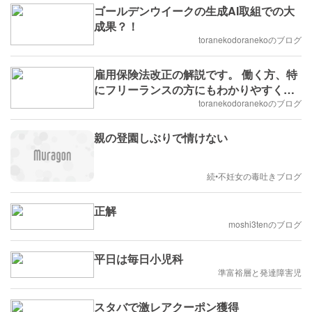
ゴールデンウイークの生成AI取組での大
成果？！
toranekodoranekoのブログ
雇用保険法改正の解説です。 働く方、特
にフリーランスの方にもわかりやすく解
説！
toranekodoranekoのブログ
親の登園しぶりで情けない
続•不妊女の毒吐きブログ
正解
moshi3tenのブログ
平日は毎日小児科
準富裕層と発達障害児
スタバで激レアクーポン獲得