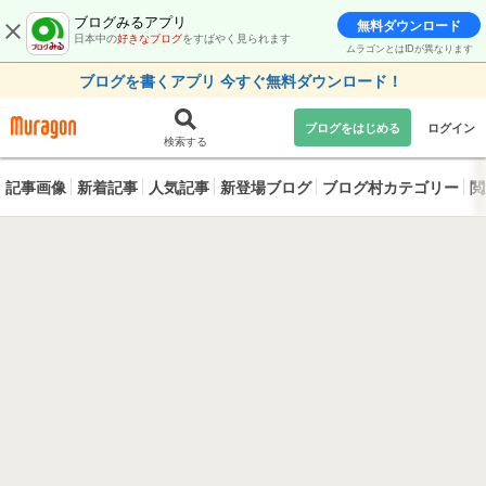
ブログみるアプリ
無料ダウンロード
日本中の
好きなブログ
をすばやく見られます
ムラゴンとはIDが異なります
ブログを書くアプリ 今すぐ無料ダウンロード！
ブログをはじめる
ログイン
検索する
記事画像
新着記事
人気記事
新登場ブログ
ブログ村カテゴリー
閲