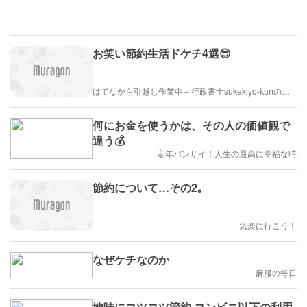
お笑い節約生活ドケチ4選😎
はてなから引越し作業中～行政書士sukekiyo-kunの家族法など（仮）
何にお金を使うかは、その人の価値観で
違う💰
定年バンザイ！人生の最高に幸福な時
節約について…その2｡
気楽に行こう！
なぜケチなのか
麻服の毎日
地味にコツコツ節約 コンビニ以下の利用