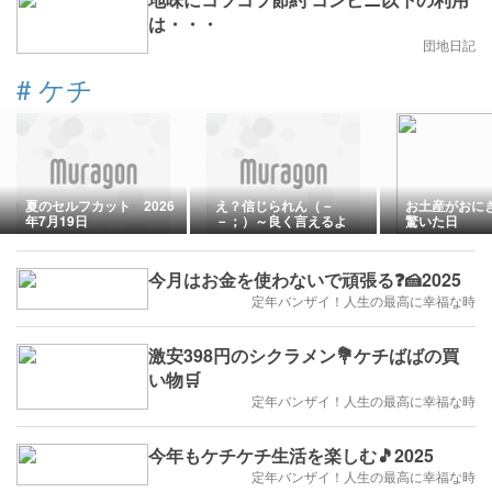
は・・・
団地日記
#
ケチ
夏のセルフカット 2026
え？信じられん（－
お土産がおに
年7月19日
－；）～良く言えるよ
驚いた日
ね・・・～☆
今月はお金を使わないで頑張る❓🍰2025
定年バンザイ！人生の最高に幸福な時
激安398円のシクラメン💐ケチばばの買
い物🛒
定年バンザイ！人生の最高に幸福な時
今年もケチケチ生活を楽しむ🎵2025
定年バンザイ！人生の最高に幸福な時