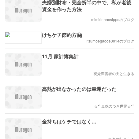
夫婦別財布・完全折半の中で、私が老後
資金を作った方法
mimirinnnosippoのブログ
けちケチ節約方🤗
itsumoegaode3014のブログ
11月 家計簿集計
視覚障害者の夫と生きる
高熱が出なかったのは幸運だった
☆*ﾟ真珠のつき世界☆*ﾟ
金持ちはケチではなく…
気楽に行こう！