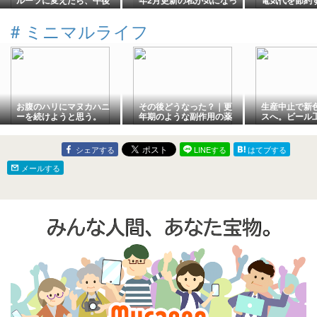
ルーツに変えたら、午後
年2月更新の私が気になっ
電気代を節約す
の仕事がラクになった。
た「住居費」の話
法｜つけっぱ
51歳配送ドライバーの実
お得って本当
#
ミニマルライフ
感。
お腹のハリにマヌカハニ
その後どうなった？｜更
生産中止で新
ーを続けようと思う。
年期のような副作用の薬
スへ。ビール
｜急に濃くなった両頬の
シミ
シェアする
LINEする
はてブする
メールする