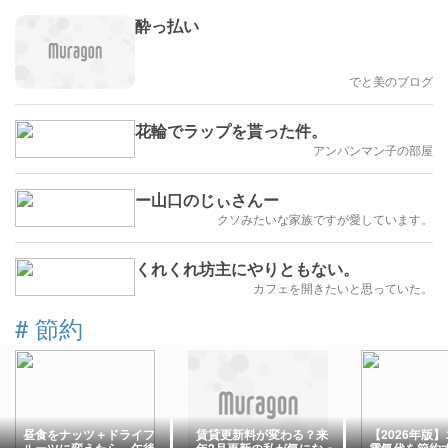
酔っ払い
でと美のブログ
花輪でラップを貰った件。
アンパンマン子の部屋
ー山口のじぃさんー
クソみたいな家族ですが愛しています。
くれくれ坊主にやりともない。
カフェを開きたいと思っていた。
#
節約
昼食をナッツ＋ドライフ
賃貸更新料が変わる？来
【2026年版