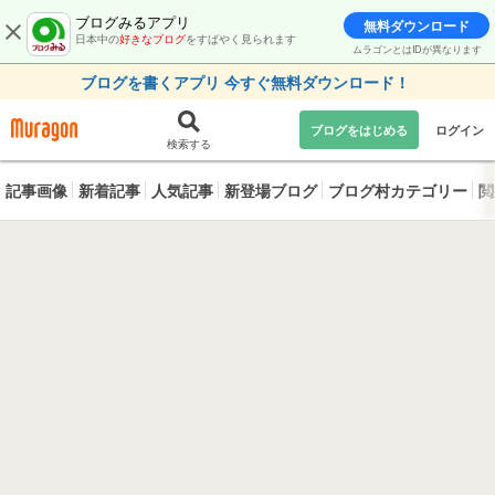
ブログみるアプリ
無料ダウンロード
日本中の
好きなブログ
をすばやく見られます
ムラゴンとはIDが異なります
ブログを書くアプリ 今すぐ無料ダウンロード！
ブログをはじめる
ログイン
検索する
記事画像
新着記事
人気記事
新登場ブログ
ブログ村カテゴリー
閲