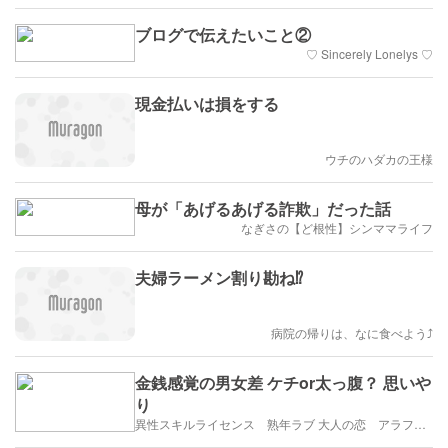
ブログで伝えたいこと②
♡ Sincerely Lonelys ♡
現金払いは損をする
ウチのハダカの王様
母が「あげるあげる詐欺」だった話
なぎさの【ど根性】シンママライフ
夫婦ラーメン割り勘ね⁉
病院の帰りは、なに食べよう⤴
金銭感覚の男女差 ケチor太っ腹？ 思いや
り
異性スキルライセンス 熟年ラブ 大人の恋 アラフィフ・アラカンブログ