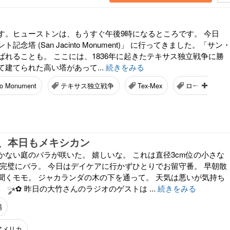
す。ヒューストンは、もうすぐ午後9時になるところです。 今日
念塔 (San Jacinto Monument)」 に行ってきました。「サン
ばれることも。 ここには、1836年に起きたテキサス独立戦争に勝
建てられた高い塔があって...
続きをみる
to Monument
テキサス独立戦争
Tex-Mex
ロードトリッ
、本日もメキシカン
かない庭のバラが咲いた。 嬉しいな。 これは直径3cm位の小さな
に完璧にバラ。 今日はデイケアに行かずひとりでお留守番。 早朝散
聞くモモ。 ジャカランダの木の下を通って。 天気は悪いが気持ち
 ༘⋆✿ 昨日の大竹さんのラジオのゲストは ...
続きをみる
場
アメリカ