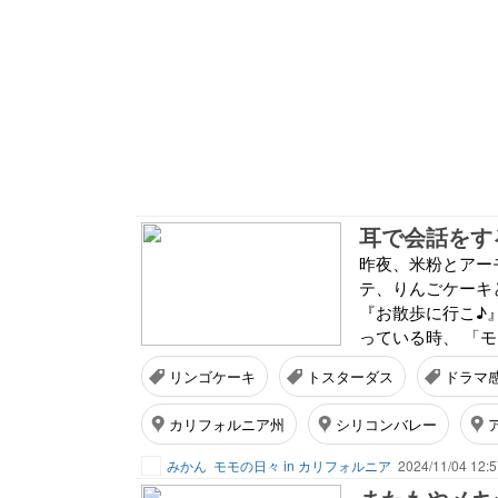
耳で会話をす
昨夜、米粉とアー
テ、りんごケーキ
『お散歩に行こ♪
っている時、 「モ
リンゴケーキ
トスターダス
ドラマ
カリフォルニア州
シリコンバレー
みかん
モモの日々 in カリフォルニア
2024/11/04 12:5