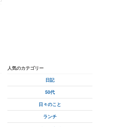
・
プ
写真
人気のカテゴリー
日記
50代
日々のこと
ランチ