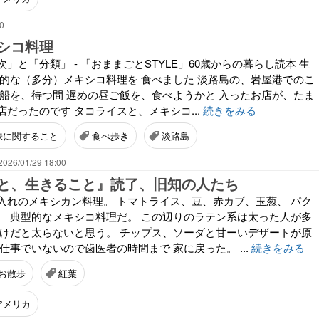
0
シコ料理
」と「分類」 - 「おままごとSTYLE」60歳からの暮らし読本 生
格的な（多分）メキシコ料理を 食べました 淡路島の、岩屋港でのこ
る船を、待つ間 遅めの昼ご飯を、食べようかと 入ったお店が、たま
だったのです タコライスと、メキシコ...
続きをみる
味に関すること
食べ歩き
淡路島
2026/01/29 18:00
と、生きること』読了、旧知の人たち
入れのメキシカン料理。 トマトライス、豆、赤カブ、玉葱、 パク
。 典型的なメキシコ料理だ。 この辺りのラテン系は太った人が多
だけだと太らないと思う。 チップス、ソーダと甘ーいデザートが原
仕事でいないので歯医者の時間まで 家に戻った。 ...
続きをみる
お散歩
紅葉
アメリカ