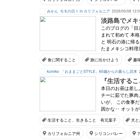
みかん
モモの日々 in カリフォルニア
2026/05/08 12:0
淡路島でメキ
このブログの「目次
まれて初めて 本
と 明石の港に帰
たまメキシコ料理店
食に関すること
旅に出かけよう
趣
kumiko
「おままごとSTYLE」60歳からの暮らし読本
『生活するこ
本日のお昼は差し
チーに茹でた豚肉
いが、 この食事
因かな‥ オットが
生活すること、生きること 有元葉子
犬と
カリフォルニア州
シリコンバレー