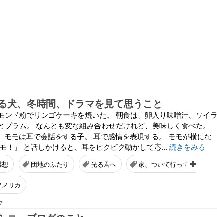
る犬、冬時間、ドラマを見て思うこと
モンド粉でリンゴケーキを焼いた。 朝食は、卵入り味噌汁、ソイ
とプラム。 なんとも変な組み合わせだけれど、美味しく食べた。
』 モモは耳で会話をする子。 耳で感情を表現する。 モモが横にな
モ！」 と話しかけると、耳をピクピク動かして応...
続きをみる
感想
団地のふたり
光る君へ
家、ついて行ってイイです
アメリカ
7