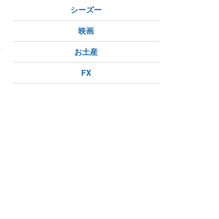
ちごはん
シーズー
映画
お土産
FX