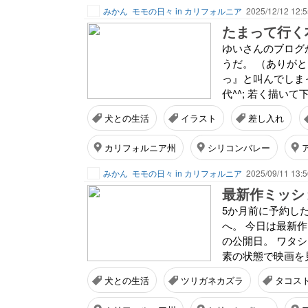
みかん
モモの日々 in カリフォルニア
2025/12/12 12:5
たまって行く
ゆいさんのブログ
うだ。 （ありが
っ』と叫んでしま
代^^; 若く描いて
犬との生活
イラスト
差し入れ
カリフォルニア州
シリコンバレー
みかん
モモの日々 in カリフォルニア
2025/09/11 13:5
最新作ミッシ
5か月前に予約し
へ。 今日は最新作ミッショ
の公開日。 ワタ
素の状態で映画を見
犬との生活
ツリガネカズラ
タコス