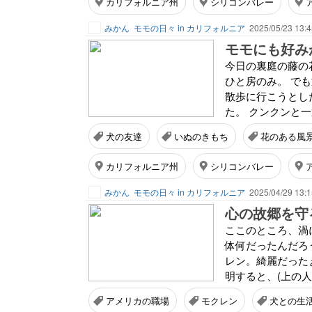
カリフォルニア州
シリコンバレー
みかん
モモの日々 in カリフォルニア
2025/05/23 13:4
モモにも好み
今日の裏庭の藤の
ひと房のみ。 で
散歩に行こうとし
た。 クンクンと一
犬の友達
いぬのきもち
花のある風
カリフォルニア州
シリコンバレー
みかん
モモの日々 in カリフォルニア
2025/04/29 13:1
心の故郷を守
ここのところ、渦
体何だったんだろ
レン。綺麗だった
明すると、(上の人達に
アメリカの職場
モクレン
犬との生