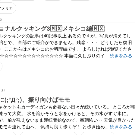
アメリカ
5
ナルクッキング3🇲🇽メキシコ編🇲🇽
ルクッキングの記事は40記事以上 あるのですが、写真が消えてし
殆どで、 全部のご紹介ができません。残念・・・ どうしたら復旧
・ ここからはメキシコのお料理編です。 よろしければ御覧くださ
☆☆☆☆☆☆☆☆☆☆☆☆☆☆ 本当に久しぶりのイ...
続きをみる
4:34
(;°Д°;)、振り向けばモモ
ャケットもカーディガンも必要ない日々が続いている。 ところが
凍って大変。 氷を溶かそうと水をかけると、その水がすぐ氷に。
で、前が見えないまま運転開始なので、毎朝怖い‥ 天気が良かっ
モを連れて山へ。 気持ち良く歩くぞ！ と歩き始め...
続きをみる