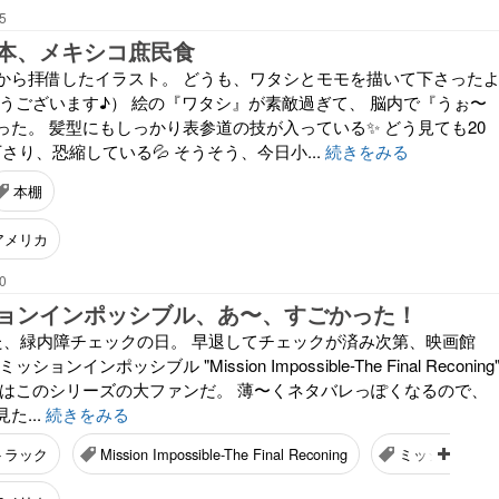
5
本、メキシコ庶民食
から拝借したイラスト。 どうも、ワタシとモモを描いて下さった
とうございます♪） 絵の『ワタシ』が素敵過ぎて、 脳内で『うぉ〜
った。 髪型にもしっかり表参道の技が入っている✨ どう見ても20
下さり、恐縮している💦 そうそう、今日小...
続きをみる
本棚
アメリカ
0
ョンインポッシブル、あ〜、すごかった！
た、緑内障チェックの日。 早退してチェックが済み次第、映画館
ンインポッシブル "Mission Impossible-The Final Reconing
シはこのシリーズの大ファンだ。 薄〜くネタバレっぽくなるので、
た...
続きをみる
トラック
Mission Impossible-The Final Reconing
ミッションイ