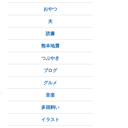
おやつ
よ
夫
読書
熊本地震
つぶやき
ブログ
グルメ
"
音楽
多頭飼い
ンポッシブル ファイナルレコニング
トム・クルーズ
ロルフ・
イラスト