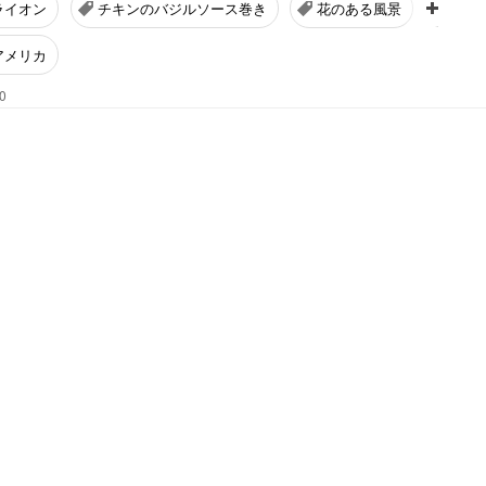
ライオン
チキンのバジルソース巻き
花のある風景
おう
アメリカ
0