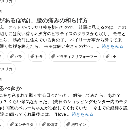
アメリカ
5
がある(≧∀≦)、腰の痛みの和らげ方
花。 オットがバッサリ枝を切ったので、 綺麗に見えるのは、この
も辺りには良い香り♪ 夕方のピラティスのクラスから戻り、 モモと
たら、 斜め前に住んでいる男の子、 ベイリーが車から降りて来
通り挨拶を終えたら、 モモは飼い主さんの方へ。 ...
続きをみる
景
バラ
社食
ピラティスリフォーマー
藤の花
アメリカ
5
るべきか
に巻き込まれて鬱々する日々だった。 解決してみたら、あれ？ 一
う？ くらい呆気なかった。 (先日のショッピングセンター内のモク
ぁ) 同僚のペルーちゃんが心配してくれていた。 今までの経緯を説
)怒ってくれ最後には、 "I love ...
続きをみる
活
エンチラダ
常備菜
泡ワイン