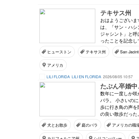
テキサス州
おはようございま
は、「サン・ハシント記
ジャシント」と呼
ったことを記念して
ヒューストン
テキサス州
San Jacin
アメリカ
LILI FLORIDA
LILI EN FLORIDA
2026/08/05 10:57
たぶん卒婚中
数年に一度しか咲
バラ。 小さいの
歩に行き鳥の声を
の良い散歩だった。
犬とお散歩
庭のバラ
アメリカの職
カリフォルニア州
シリコンバレー