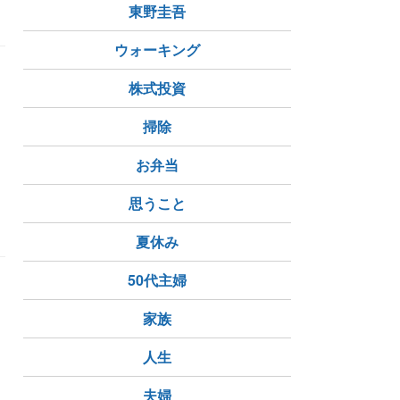
東野圭吾
ウォーキング
株式投資
掃除
お弁当
思うこと
夏休み
50代主婦
家族
人生
夫婦