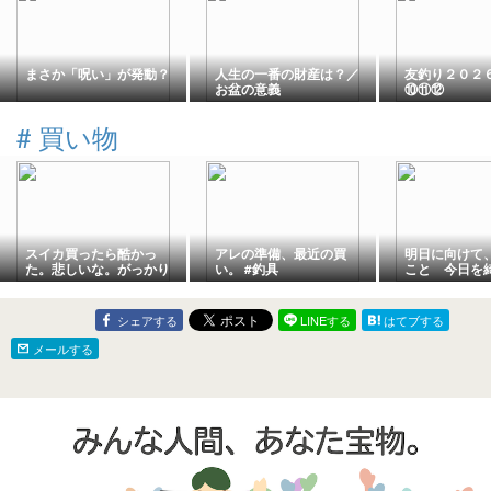
まさか「呪い」が発動？
人生の一番の財産は？／
友釣り２０２６
お盆の意義
⑩⑪⑫
#
買い物
スイカ買ったら酷かっ
アレの準備、最近の買
明日に向けて
た。悲しいな。がっかり
い。 #釣具
こと 今日を
だな。
ること
シェアする
LINEする
はてブする
メールする