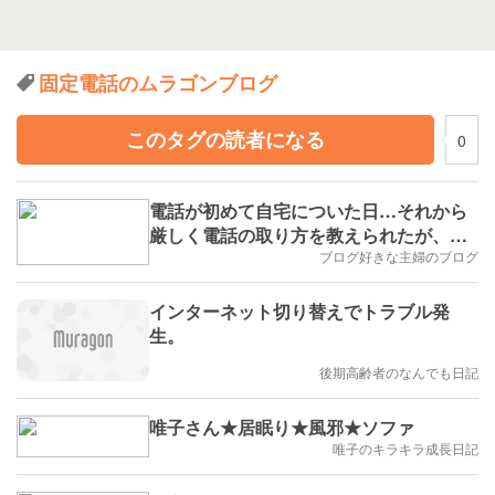
固定電話のムラゴンブログ
このタグの読者になる
0
電話が初めて自宅についた日…それから
厳しく電話の取り方を教えられたが、そ
れが今や危険なことになっているよう
ブログ好きな主婦のブログ
な…
インターネット切り替えでトラブル発
生。
後期高齢者のなんでも日記
唯子さん★居眠り★風邪★ソファ
唯子のキラキラ成長日記