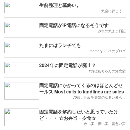
生前整理と墓終い。
気楽に行こう！
固定電話がIP電話になるそうです
みれの気まま日記
たまにはランチでも
memory-2021のブログ
2024年に固定電話が廃止？
#おばあちゃんの知恵袋
固定電話にかかってくるのはほとんどセ
ールス Most calls to landlines are sales
70歳。同級生夫婦のゆるい暮らし
固定電話を解約したいと思っていたけ
ど・・・ ☆お弁当・夕食☆
赤い実・青い実・黄色い実