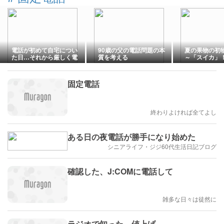
電話が初めて自宅につい
90歳の父の電話問題の本
夏の果物の初
た日…それから厳しく電
質を考える
～「スイカ」
話の取り方を教えられた
カンのスイカ
が、それが今や危険なこ
出 ...( = =) 
とになっているような…
固定電話
終わりよければ全てよし
ある日の夜電話が勝手になり始めた
シニアライフ・ジジ60代生活日記ブログ
確認した、J:COMに電話して
雑多な日々は徒然に
ラジオで知った、値上げ