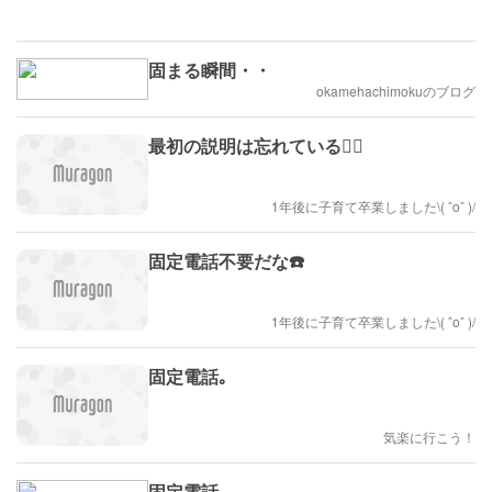
固まる瞬間・・
okamehachimokuのブログ
最初の説明は忘れている🤦‍♀️
1年後に子育て卒業しました\( ˆoˆ )/
固定電話不要だな☎️
1年後に子育て卒業しました\( ˆoˆ )/
固定電話｡
気楽に行こう！
固定電話