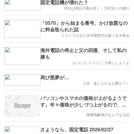
固定電話機が壊れた？
明日は明日の風が吹く・70代日々の綴り
「0570」から始まる番号、かけ放題なの
に料金取られた話
リストラされた氷河期世代が緩く生き残る
海外電話の停止と父の回復、そして私の
膝も
まいにち！いいところ探ししようよ
再び悪夢が…
人生 楽しんだもん勝ち？！
パソコンやスマホの価格が上がるようで
す。年々価格が少しづつ上がるので、
時々お店でチェックしないと。
後期高齢者のなんでも日記
さようなら、固定電話 2026/02/27