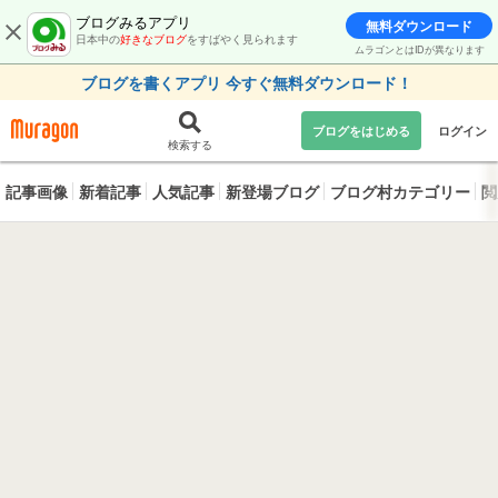
ブログみるアプリ
無料ダウンロード
日本中の
好きなブログ
をすばやく見られます
ムラゴンとはIDが異なります
ブログを書くアプリ 今すぐ無料ダウンロード！
ブログをはじめる
ログイン
検索する
記事画像
新着記事
人気記事
新登場ブログ
ブログ村カテゴリー
閲