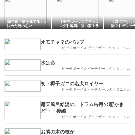
30年前「家を建てる」と
【モデルハウスプランニ
【満点でなけ
決めた時の思い
ング】地震に強い家！ラ
獄？】ディー
イフデザイン・カバヤ様
ートに潜む「
で叶える防災備蓄収納も
と賢い書き方
必見！
オモチャ？のバルブ
ビーチボーイ＆ビーチガールのクロニクル
水は命
ビーチボーイ＆ビーチガールのクロニクル
初・椰子ガニの名犬ロイヤー
ビーチボーイ＆ビーチガールのクロニクル
露天風呂給湯の、ドラム缶用の竈⁽かま
ど⁾・・後編
ビーチボーイ＆ビーチガールのクロニクル
お隣の木の枝が