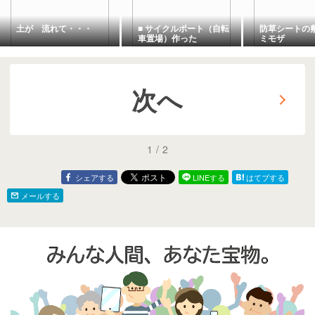
土が 流れて・・・
■ サイクルポート（自転
防草シートの
車置場）作った
ミモザ
次へ
1
/
2
シェアする
LINEする
はてブする
メールする