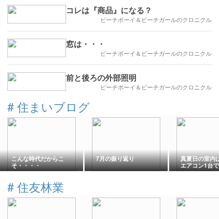
コレは『商品』になる？
ビーチボーイ＆ビーチガールのクロニクル
窓は・・・
ビーチボーイ＆ビーチガールのクロニクル
前と後ろの外部照明
ビーチボーイ＆ビーチガールのクロニクル
#
住まいブログ
こんな時代だからこ
7月の振り返り
真夏日の室内は
そ・・・・
エアコン1台
千葉市中央区
#
住友林業