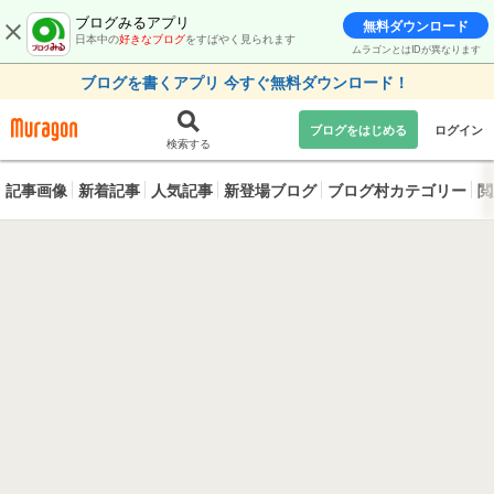
ブログみるアプリ
無料ダウンロード
日本中の
好きなブログ
をすばやく見られます
ムラゴンとはIDが異なります
ブログを書くアプリ 今すぐ無料ダウンロード！
ブログをはじめる
ログイン
検索する
記事画像
新着記事
人気記事
新登場ブログ
ブログ村カテゴリー
閲