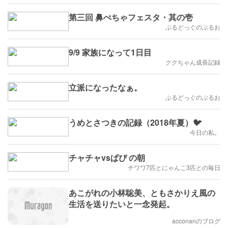
第三回 鼻ぺちゃフェスタ・其の壱
ぶるどっぐのぶるお
9/9 家族になって1日目
ククちゃん成長記録
立派になったなぁ。
ぶるどっぐのぶるお
うめとさつきの記録（2018年夏）🐦
今日の私。
チャチャvsぱぴ の朝
チワワ7匹とにゃんこ3匹との毎日
あこがれの小林聡美、ともさかりえ風の
生活を送りたいと一念発起。
acconanのブログ