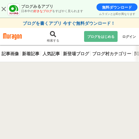
ブログみるアプリ
無料ダウンロード
日本中の
好きなブログ
をすばやく見られます
ムラゴンとはIDが異なります
ブログを書くアプリ 今すぐ無料ダウンロード！
ブログをはじめる
ログイン
検索する
記事画像
新着記事
人気記事
新登場ブログ
ブログ村カテゴリー
閲