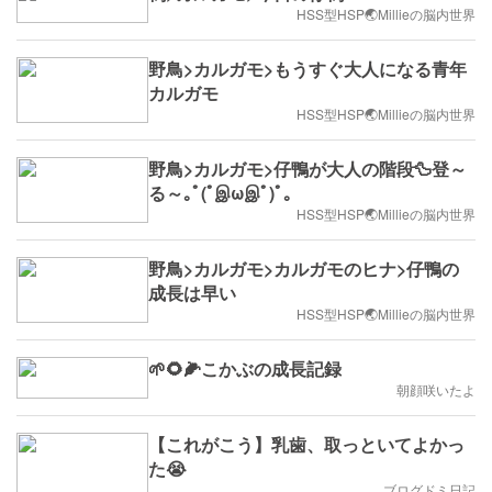
HSS型HSP🌏Millieの脳内世界
野鳥>カルガモ>もうすぐ大人になる青年
カルガモ
HSS型HSP🌏Millieの脳内世界
野鳥>カルガモ>仔鴨が大人の階段🦆登～
る～｡ﾟ(ﾟஇωஇﾟ)ﾟ｡
HSS型HSP🌏Millieの脳内世界
野鳥>カルガモ>カルガモのヒナ>仔鴨の
成長は早い
HSS型HSP🌏Millieの脳内世界
🌱🌻🌽こかぶの成長記録
朝顔咲いたよ
【これがこう】乳歯、取っといてよかっ
た😭
ブログドミ日記