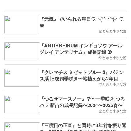
『元気』でいられる毎日♡╰(*´︶`*)╯♡
❤️
空と緑と小さな窓
『ANTIRRHINUM キンギョソウ アール
グレイ アンテリナム』成長記録 🏵️
空と緑と小さな窓
『クレマチス ミゼットブルー 2』パテン
ス系 旧枝四季咲き〜地植えから2年目 成
長記録2025〜
空と緑と小さな窓
『つるサマースノー』🌹〜一季咲き つる
バラ 新苗の成長記録〜2024〜2025春〜
空と緑と小さな窓
『三度目の正直』と同時に3年前を振り返