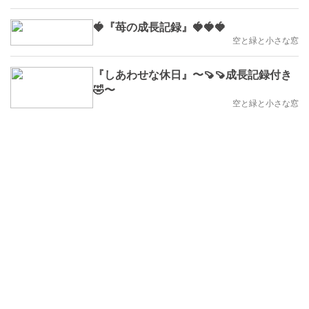
🍓『苺の成長記録』🍓🍓🍓
空と緑と小さな窓
『しあわせな休日』〜🍠🍠成長記録付き
🤣〜
空と緑と小さな窓