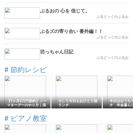
ぶるおの 心を 信じて。
ぶるどっぐのぶるお
ぶるズの寄り合い 番外編！！
ぶるどっぐのぶるお
坊っちゃん日記
ぶるどっぐのぶるお
#
節約レシピ
【1ヶ月2万円節約】ノー
そして今日もおひとり様
今日はおうち
マネーデーのやり方｜浪
ランチ
チ 年金暮ら
費家だった私でも続いた
り様ランチ
４ステップ
#
ピアノ教室