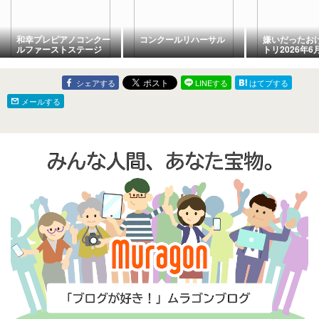
和幸プレピアノコンクー
コンクールリハーサル
嫌いだったお
ルファーストステージ
トリ2026年6
シェアする
LINEする
はてブする
メールする