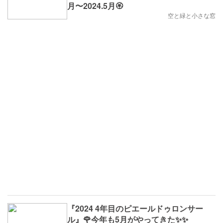
月〜2024.5月🏵
空と緑と小さな窓
『2024 4年目のピエールドゥロンサー
ル』🌹今年も5月がやってきた✨✨