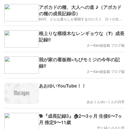
アボカドの種、大人への道 ♪（アボカド
の種の成長記録④）
60代 どんな暮らしが展開するのだろう 日々の生活を楽しむように歩みたい
根上りな模様木なレンギョウな（❓）成長
記録‼️
ヌーSan@盆栽 ブログ版
我が家の看板樹=ちびモミジの今年の記
録‼️
ヌーSan@盆栽 ブログ版
あおゆいYouTube！！
あおくんゆいくんの日常
🐕『成長記録3』🏠2〜3ヶ月 生後6〜7ヶ
月 推定9〜11歳
空と緑と小さな窓