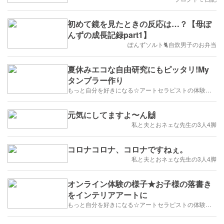
初めて鏡を見たときの反応は…？【母ぽ
んずの成長記録part1】
ぽんずソルト🐈自炊男子のお弁当
夏休みエコな自由研究にもピッタリ!My
タンブラー作り
もっと自分を好きになる☆アートセラピストの体験教室「でぃんぷる湘南」
元気にしてますよ〜ん🙌
私と夫とおネェな先生の3人4脚
コロナコロナ、コロナですねぇ。
私と夫とおネェな先生の3人4脚
オンライン体験の様子★お子様の落書き
をインテリアアートに
もっと自分を好きになる☆アートセラピストの体験教室「でぃんぷる湘南」