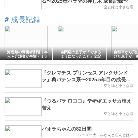
る〜2025母バラ🌹の押し木 成長記録〜
空と緑と小さな窓
#
成長記録
海遊館の障害者割引｜本
自閉症の息子が「できる
自転車から飛
人＋介護者が半額・ミラ
ようになったこと」全記
げた息子が、
イロID対応【2026年最
録｜16年間の成長リスト
なるまで｜自
新】
【随時更新】
者・16年の記
『クレマチス プリンセス アレクサンド
ラ』👸パテンス系〜2025.5年目の成長記
録〜
空と緑と小さな窓
『つるバラ ロココ』🌹🌱🌿エッサカ植え
替え
空と緑と小さな窓
パオラちゃんの82日間
シーズー犬 みかんとらんとはい