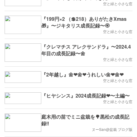
空と緑と小さな窓
『199円×2 （💲218）ありがたきXmas
🎁』〜ジキタリス成長記録〜🏵
空と緑と小さな窓
『クレマチス アレクサンドラ』〜2024.4
年目の成長記録〜🌼
空と緑と小さな窓
『2年越し』🌼❤🌼❤うれしい🌼❤🌼❤
空と緑と小さな窓
『ヒヤシンス』2024成長記録❤〜土編〜
空と緑と小さな窓
庭木用の苗でミニ盆栽を🌳黒松の成長記
録‼️
ヌーSan@盆栽 ブログ版